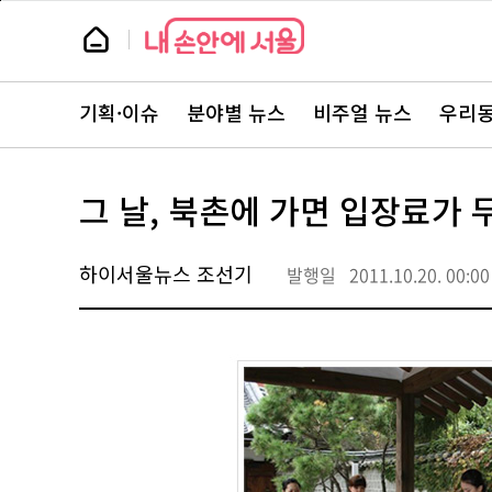
본
페
문
이
뉴
바
지
스
로
상
룸
가
단
뉴
기
으
스
로
기획·이슈
분야별 뉴스
비주얼 뉴스
우리동
주
이
요
동
서
비
스
그 날, 북촌에 가면 입장료가 
바
로
가
기
하이서울뉴스 조선기
발행일
2011.10.20. 00:00