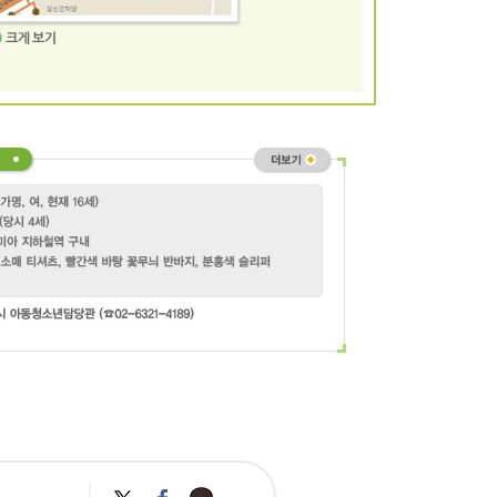
카
트
페