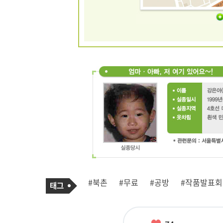
기
태
#북촌
#무료
#공방
#작품발표회
사
그
관
련
태
그