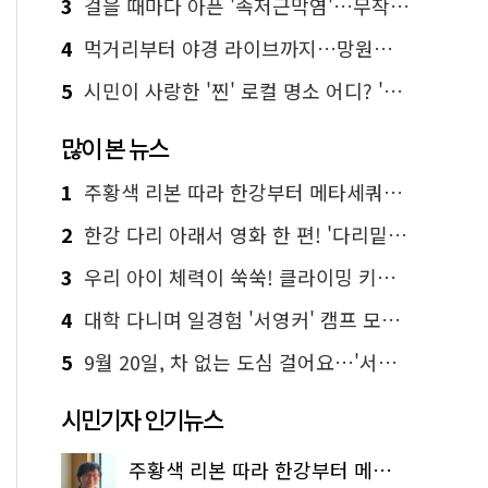
3
걸을 때마다 아픈 '족저근막염'…무작정 참지 말고 '이것' 해보세요!
4
먹거리부터 야경 라이브까지…망원한강공원 알짜 코스
5
시민이 사랑한 '찐' 로컬 명소 어디? '서울에디션25' 추천 코스
많이 본 뉴스
1
주황색 리본 따라 한강부터 메타세쿼이아 숲길까지…서울둘레길 15코스
2
한강 다리 아래서 영화 한 편! '다리밑 영화관' 무료 상영
3
우리 아이 체력이 쑥쑥! 클라이밍 키즈카페·어린이 체력장
4
대학 다니며 일경험 '서영커' 캠프 모집…전액 무료
5
9월 20일, 차 없는 도심 걸어요…'서울 걷자 페스티벌' 선착순 5천명
시민기자 인기뉴스
주황색 리본 따라 한강부터 메타세쿼이아 숲길까지…서울둘레길 15코스