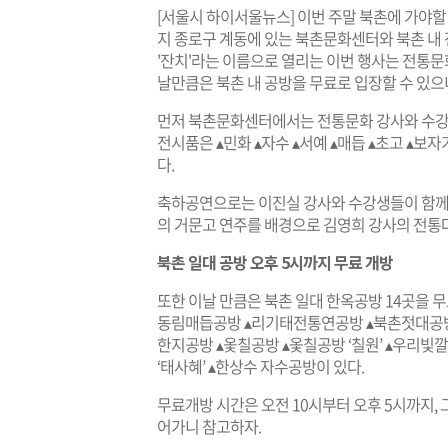
[서울시 하이서울뉴스] 이번 주말 북촌에 가야할 
지 종로구 계동에 있는 북촌문화센터와 북촌 내
'잔치'라는 이름으로 열리는 이번 행사는 전통문화
날만큼은 북촌 내 공방을 무료로 입장할 수 있으
먼저 북촌문화센터에서는 전통문화 강사와 수강생들
전시품은 ▴민화 ▴자수 ▴서예 ▴매듭 ▴초고 ▴보
다.
축하공연으로는 이진실 강사와 수강생들이 함께하
의 거문고 연주를 배경으로 김영희 강사의 전통
북촌 일대 공방 오후 5시까지 무료 개방
또한 이날 만큼은 북촌 일대 한옥공방 14곳을 
동림매듭공방 ▴리기태전통연공방 ▴북촌젓대공방
한지공방 ▴옻칠공방 ▴옻칠공방 ‘칠원’ ▴우리
‘태사혜’ ▴한상수 자수공방이 있다.
무료개방 시간은 오전 10시부터 오후 5시까지,
어가니 참고하자.