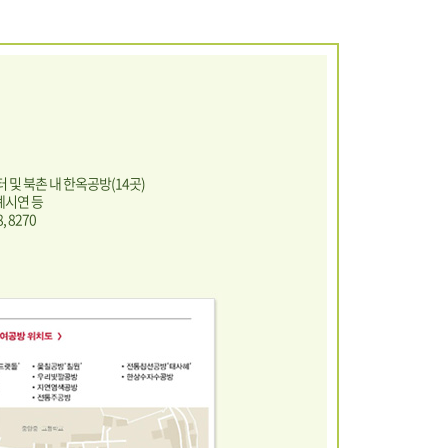
터 및 북촌 내 한옥공방(14곳)
다례시연 등
 8270