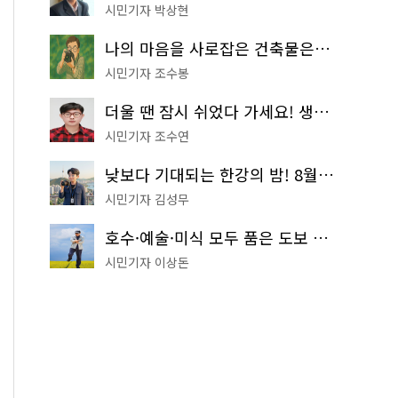
시민기자 박상현
나의 마음을 사로잡은 건축물은? '서울시 건축상' 수상작 공개!
시민기자 조수봉
더울 땐 잠시 쉬었다 가세요! 생수 냉장고부터 해피소·무더위쉼터까지
시민기자 조수연
낮보다 기대되는 한강의 밤! 8월 한정 무료 '한강 밤핑' 예약은?
시민기자 김성무
호수·예술·미식 모두 품은 도보 코스! 서울식물원~LG아트센터~마곡테라스거리
시민기자 이상돈