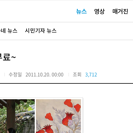
주
뉴스
영상
매거진
요
서
비
스
바
네 뉴스
시민기자 뉴스
로
가
기"
무료~
수정일
2011.10.20. 00:00
조회
3,712