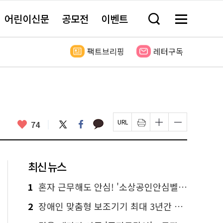
어린이신문
공모전
이벤트
검
메
색
뉴
창
전
열
체
팩트브리핑
레터구독
기
보
기
카
좋
트
페
74
페
인
글
글
카
위
이
아
이
쇄
자
자
오
터
스
요
지
하
크
크
톡
북
U
기
기
기
R
새
크
작
L
창
게
게
최신 뉴스
복
열
변
변
사
림
경
경
하
하
1
혼자 근무해도 안심! '소상공인안심벨' 신청하세요
기
기
2
장애인 맞춤형 보조기기 최대 3년간 무상 대여…삶의 질 높인다