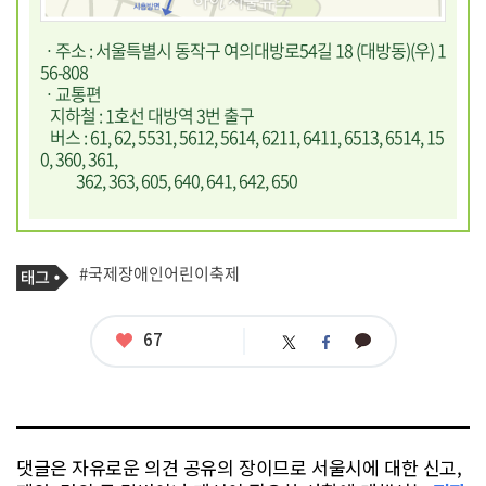
ㆍ주소 : 서울특별시 동작구 여의대방로54길 18 (대방동)(우) 1
56-808
ㆍ교통편
지하철 : 1호선 대방역 3번 출구
버스 : 61, 62, 5531, 5612, 5614, 6211, 6411, 6513, 6514, 15
0, 360, 361,
362, 363, 605, 640, 641, 642, 650
기
태
#국제장애인어린이축제
사
그
관
련
태
좋
67
카
트
페
그
아
카
위
이
요
오
터
스
톡
북
댓글은 자유로운 의견 공유의 장이므로 서울시에 대한 신고,