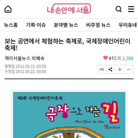
본
페
내
문
이
내
손
검
메
바
지
손
안
색
뉴
로
상
안
주
에
창
전
가
단
에
뉴스홈
기획·이슈
분야별 뉴스
비주얼 뉴스
우리동네
요
서
열
체
기
으
서
서
울
기
보
로
울
비
기
이
-
보는 공연에서 체험하는 축제로, 국제장애인어린이
스
동
서
축제!
바
울
로
시
가
좋
하이서울뉴스 박혜숙
67
조회
2,388
대
기
아
표
발행일
2011.09.23. 00:00
요
소
페
S
글
글
수정일
2011.09.23. 00:00
통
이
N
자
자
포
지
S
크
크
털
U
공
기
기
R
유
크
작
L
하
게
게
복
기
변
변
사
경
경
하
하
기
기