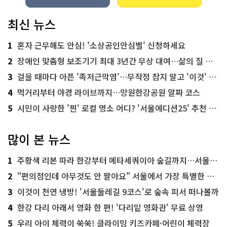
최신 뉴스
1
혼자 근무해도 안심! '소상공인안심벨' 신청하세요
2
장애인 맞춤형 보조기기 최대 3년간 무상 대여…삶의 질 높인다
3
걸을 때마다 아픈 '족저근막염'…무작정 참지 말고 '이것' 해보세요!
4
먹거리부터 야경 라이브까지…망원한강공원 알짜 코스
5
시민이 사랑한 '찐' 로컬 명소 어디? '서울에디션25' 추천 코스
많이 본 뉴스
1
주황색 리본 따라 한강부터 메타세쿼이아 숲길까지…서울둘레길 15코스
2
"편의점인데 아무것도 안 팔아요" 서울에서 가장 특별한 편의점의 정체
3
이것이 천연 냉방! '서울둘레길 9코스'로 숲속 피서 떠나볼까
4
한강 다리 아래서 영화 한 편! '다리밑 영화관' 무료 상영
5
우리 아이 체력이 쑥쑥! 클라이밍 키즈카페·어린이 체력장