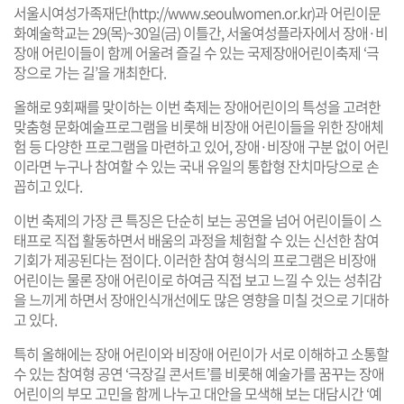
서울시여성가족재단(
http://www.seoulwomen.or.kr
)과 어린이문
화예술학교는 29(목)~30일(금) 이틀간, 서울여성플라자에서 장애·비
장애 어린이들이 함께 어울려 즐길 수 있는 국제장애어린이축제 ‘극
장으로 가는 길’을 개최한다.
올해로 9회째를 맞이하는 이번 축제는 장애어린이의 특성을 고려한
맞춤형 문화예술프로그램을 비롯해 비장애 어린이들을 위한 장애체
험 등 다양한 프로그램을 마련하고 있어, 장애·비장애 구분 없이 어린
이라면 누구나 참여할 수 있는 국내 유일의 통합형 잔치마당으로 손
꼽히고 있다.
이번 축제의 가장 큰 특징은 단순히 보는 공연을 넘어 어린이들이 스
태프로 직접 활동하면서 배움의 과정을 체험할 수 있는 신선한 참여
기회가 제공된다는 점이다. 이러한 참여 형식의 프로그램은 비장애
어린이는 물론 장애 어린이로 하여금 직접 보고 느낄 수 있는 성취감
을 느끼게 하면서 장애인식개선에도 많은 영향을 미칠 것으로 기대하
고 있다.
특히 올해에는 장애 어린이와 비장애 어린이가 서로 이해하고 소통할
수 있는 참여형 공연 ‘극장길 콘서트’를 비롯해 예술가를 꿈꾸는 장애
어린이의 부모 고민을 함께 나누고 대안을 모색해 보는 대담시간 ‘예