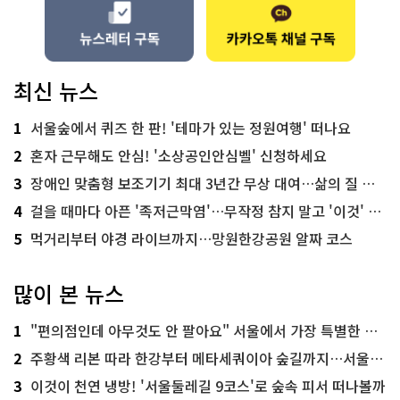
최신 뉴스
1
서울숲에서 퀴즈 한 판! '테마가 있는 정원여행' 떠나요
2
혼자 근무해도 안심! '소상공인안심벨' 신청하세요
3
장애인 맞춤형 보조기기 최대 3년간 무상 대여…삶의 질 높인다
4
걸을 때마다 아픈 '족저근막염'…무작정 참지 말고 '이것' 해보세요!
5
먹거리부터 야경 라이브까지…망원한강공원 알짜 코스
많이 본 뉴스
1
"편의점인데 아무것도 안 팔아요" 서울에서 가장 특별한 편의점의 정체
2
주황색 리본 따라 한강부터 메타세쿼이아 숲길까지…서울둘레길 15코스
3
이것이 천연 냉방! '서울둘레길 9코스'로 숲속 피서 떠나볼까