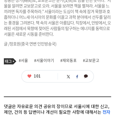
울을 알려면 교보문고로 오라. 서울을 보려면 책을 펼쳐라. 서울을 느
끼려면 독자를 주목하라.” 서울이라는 도심이 책 속에 잠겨 묵향과 호
흡하더니 어느새 아시아의 문화를 이끌고 과학 분야에서 선두를 달리
는 풍경을 그려본다. 책 속의 서울은 아름답다. 직장에서, 안방에서, 오
래된 서점에서 묵향에 젖어든 사람들의 탐구하는 에너지를 동력으로
서울은 새로운 시동을 준비한다.
글 /정호원(중국 연변 인민방송국)
기
태
#서울
#서울이야기
#재외동포
#교보문고
사
그
관
련
태
좋
101
카
트
페
그
아
카
위
이
요
오
터
스
톡
북
댓글은 자유로운 의견 공유의 장이므로 서울시에 대한 신고,
제안, 건의 등 답변이나 개선이 필요한 사항에 대해서는
전자