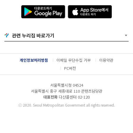
다
A
운
p
로
p
드
S
하
t
기
o
관련 누리집 바로가기
G
r
o
e
o
에
g
서
l
다
개인정보처리방침
이메일 무단수집 거부
이용약관
e
운
P
로
PC버전
l
드
a
하
y
기
서울특별시청 04524
서울특별시 중구 세종대로 110 콘텐츠담당관
대표전화
다산콜센터
02-120
ⓒ
2020. Seoul Metropolitan Government all rights reserved.