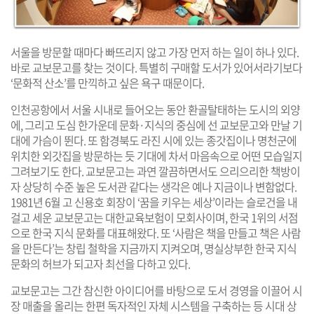
서울을 방문할 때마다 빠뜨리지 않고 가장 먼저 하는 일이 하나 있다.
바로 교보문고를 찾는 것이다. 특별히 구매할 도서가 있어서라기보다
‘문화적 산소’를 만끽하고 싶은 욕구 때문이다.
인천공항에서 서울 시내로 들어오는 동안 환골탈태하는 도시의 외양
에, 그리고 도심 한가운데 문화·지식의 중심에 선 교보문고와 만날 기
대에 가슴이 뛴다. 또 함경북도 라진 시에 있는 종갓집이나 명천군에
위치한 외갓집을 방문하는 듯 기대에 차서 마음속으로 어떤 모습일지
그려보기도 한다. 교보문고는 과연 깔끔하면서도 으리으리한 책방이
자 상당히 수준 높은 도서관 같다는 생각은 예나 지금이나 변함없다.
1981년 6월 고 신용호 회장이 ‘꿈을 키우는 세상’이라는 슬로건을 내
걸고 세운 교보문고는 대한교육보험이 모회사이며, 한국 1위의 서점
으로 한국 지식 문화를 대표해왔다. 또 ‘사람은 책을 만들고 책은 사람
을 만든다’는 창립 철학을 지금까지 지켜오며, 명실상부한 한국 지식
문화의 허브가 되고자 최선을 다하고 있다.
교보문고는 그간 참신한 아이디어를 바탕으로 도서 경영을 이끌어 시
장 매출을 올리는 한편 독자적인 자체 시스템을 구축하는 등 시대 상