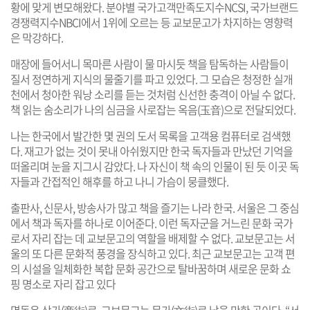
황에 맞게 변모해왔다. 분야별 국가고객만족도지수NCSI, 국가브랜드
경쟁력지수NBCI에서 1위에 오르는 등 교보문고가 차지하는 영향력
은 막강하다.
매장에 들어서니 목마른 사람이 물 마시듯 책을 탐독하는 사람들이
질서 정연하게 지식의 물줄기를 파고 있었다. 그 모습은 청정한 실개
천에서 청아한 워낭 소리를 듣는 것처럼 신선한 충격이 아닐 수 없다.
책 읽는 숨소리가 나의 심금을 사로잡는 옥음(玉音)으로 전달되었다.
나는 한국에서 발간한 몇 권의 도서 목록을 고객용 컴퓨터로 검색했
다. 재고가 없는 것이 못내 아쉬웠지만 한국 독자들과 만났던 기억을
떠올리며 눈을 지그시 감았다. 나 자신이 책 속의 인물이 된 듯 이곳 독
자들과 간접적인 해후를 하고 나니 가슴이 뭉클했다.
출판사, 신문사, 방송사가 많고 책을 즐기는 나라 한국. 서울은 그 중심
에서 책과 독자를 하나로 이어준다. 이런 독자군을 거느린 문화 국가
로서 자리 잡는 데 교보문고의 역할을 배제할 수 없다. 교보문고는 서
울의 또 다른 문화적 풍경을 장식하고 있다. 최근 교보문고는 고객 편
의 시설을 일체화한 복합 문화 공간으로 탈바꿈하며 새로운 문화 쇼
핑 명소로 자리 잡고 있다
명동은 상가(商街)로, 교보문고는 문가(文街)로 남을 만한 곳이다. “서