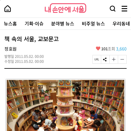
본
페
내
문
이
내
손
검
메
바
지
손
안
색
뉴
로
상
안
주
에
창
전
가
단
에
뉴스홈
기획·이슈
분야별 뉴스
비주얼 뉴스
우리동네
요
서
열
체
기
으
서
서
울
기
보
로
울
비
기
이
-
책 속의 서울, 교보문고
스
동
서
바
울
좋
정호원
101
조회
3,660
로
시
아
가
대
발행일
2011.05.02. 00:00
요
기
페
S
글
글
표
수정일
2011.05.02. 00:00
이
N
자
자
소
지
S
크
크
통
U
공
기
기
포
R
유
크
작
털
L
하
게
게
복
기
변
변
사
경
경
하
하
기
기