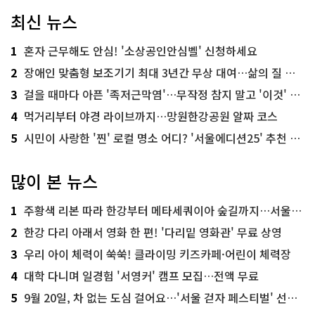
최신 뉴스
1
혼자 근무해도 안심! '소상공인안심벨' 신청하세요
2
장애인 맞춤형 보조기기 최대 3년간 무상 대여…삶의 질 높인다
3
걸을 때마다 아픈 '족저근막염'…무작정 참지 말고 '이것' 해보세요!
4
먹거리부터 야경 라이브까지…망원한강공원 알짜 코스
5
시민이 사랑한 '찐' 로컬 명소 어디? '서울에디션25' 추천 코스
많이 본 뉴스
1
주황색 리본 따라 한강부터 메타세쿼이아 숲길까지…서울둘레길 15코스
2
한강 다리 아래서 영화 한 편! '다리밑 영화관' 무료 상영
3
우리 아이 체력이 쑥쑥! 클라이밍 키즈카페·어린이 체력장
4
대학 다니며 일경험 '서영커' 캠프 모집…전액 무료
5
9월 20일, 차 없는 도심 걸어요…'서울 걷자 페스티벌' 선착순 5천명