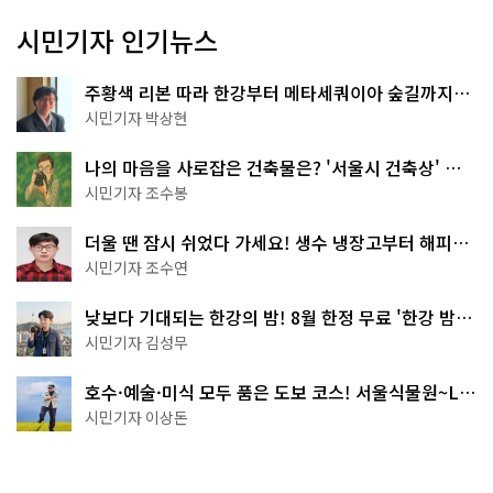
시민기자 인기뉴스
주황색 리본 따라 한강부터 메타세쿼이아 숲길까지…
서울둘레길 15코스
시민기자 박상현
나의 마음을 사로잡은 건축물은? '서울시 건축상' 수
상작 공개!
시민기자 조수봉
더울 땐 잠시 쉬었다 가세요! 생수 냉장고부터 해피소
·무더위쉼터까지
시민기자 조수연
낮보다 기대되는 한강의 밤! 8월 한정 무료 '한강 밤
핑' 예약은?
시민기자 김성무
호수·예술·미식 모두 품은 도보 코스! 서울식물원~LG
아트센터~마곡테라스거리
시민기자 이상돈