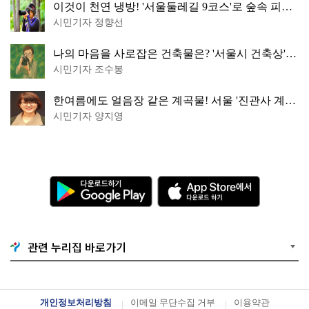
이것이 천연 냉방! '서울둘레길 9코스'로 숲속 피서
떠나볼까
시민기자 정향선
나의 마음을 사로잡은 건축물은? '서울시 건축상'
수상작 공개!
시민기자 조수봉
한여름에도 얼음장 같은 계곡물! 서울 '진관사 계
곡'이 천국이네~
시민기자 양지영
다
A
운
p
로
p
드
S
하
t
기
o
G
r
o
e
관련 누리집 바로가기
o
에
g
서
l
다
e
운
P
로
l
드
개인정보처리방침
이메일 무단수집 거부
이용약관
a
하