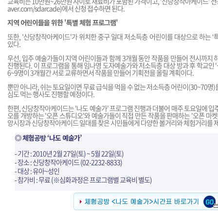
교육비는 10만원~26만원 사이로 재료비가 포함된 가격이고, '신당창작아케이드' 전
aver.com/sdarcade
)에서 신청 접수하면 된다.
지역 어린이들을 위한 '특별 체험 프로그램'
또한, '신당창작아케이드'가 위치한 중구 일대 저소득층 어린이를 대상으로 하는 ‘
있다.
우선, 입주 예술가들이 지역 어린이들과 함께 3개월 동안 작품을 만들어 전시까지 
진행된다. 이 프로그램을 통해 임나영 도자예술가와 저소득층 대상 방과 후 학교인
6~9명이 3개월간 서로 교류하면서 작품을 만들어 기획전을 올릴 계획이다.
뿐만 아니라, 쉬는 토요일이면 무료 급식을 먹을 수 없는 저소득층 어린이(30~70명
심도 먹는 행사도 진행할 예정이다.
한편, 신당창작아케이드는 '나도 예술가' 프로그램 진행과 더불어 매주 토요일에 입주
오를 개방하는 '오픈 스튜디오'와 예술가들이 직접 만든 작품을 판매하는 '오픈 마켓'
앙시장과 신당창작아케이드 일대를 찾은 시민들에게 다양한 볼거리와 체험거리를 제
◎ 체험공방 ‘나도 예술가’
- 기간 : 2010년 2월 27일(토) ~ 5월 22일(토)
- 장소 : 신당창작아케이드 (02-2232-8833)
- 대상 : 유아~성인
- 참가비 : 무료 (※심화과정은 프로그램별 교육비 별도)