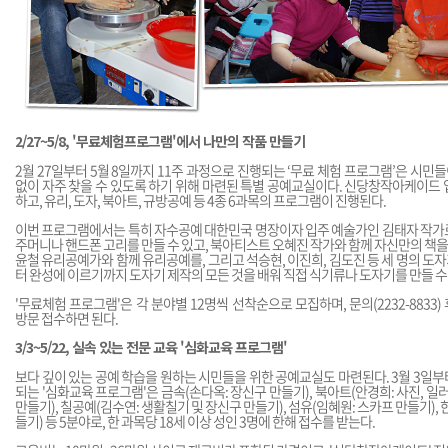
2/27~5/8, '무료체험프로그램'에서 나만의 작품 만들기
2월 27일부터 5월 8일까지 11주 과정으로 진행되는 ‘무료 체험 프로그램’은 시
없이 자주 찾을 수 있도록 하기 위해 마련된 특별 공예교실이다. 신당창작아케이드
하고, 유리, 도자, 북아트, 규방공예 등 4종 6과목의 프로그램이 진행된다.
이번 프로그램에서는 특히 자수공예 대한민국 명장이자 입주 예술가인 김태자 작가
주머니나 핸드폰 고리를 만들 수 있고, 북아티스트 오혜진 작가와 함께 자신만의 책을 
윤철 유리공예가와 함께 유리공예를, 그리고 석승현, 이진희, 김도진 등 세 명의 
터 완성에 이르기까지 도자기 제작의 모든 것을 배워 직접 식기류나 도자기를 만들 수
'무료체험 프로그램'은 각 분야별 12명씩 선착순으로 모집하며, 문의(2232-883
방문 접수하면 된다.
3/3~5/22, 실속 있는 전문 교육 '심화교육 프로그램'
보다 깊이 있는 공예 학습을 원하는 시민들을 위한 공예교실도 마련된다. 3월 3일부터
되는 '심화교육 프로그램'은 금속(손다옥: 장신구 만들기), 북아트(안경희: 사진, 일
만들기), 칠공예(김수연: 생활칠기 및 장신구 만들기), 섬유(임혜원: 스카프 만들기),
들기) 등 5분야로, 한 과목당 18세 이상 성인 3명에 한해 접수를 받는다.