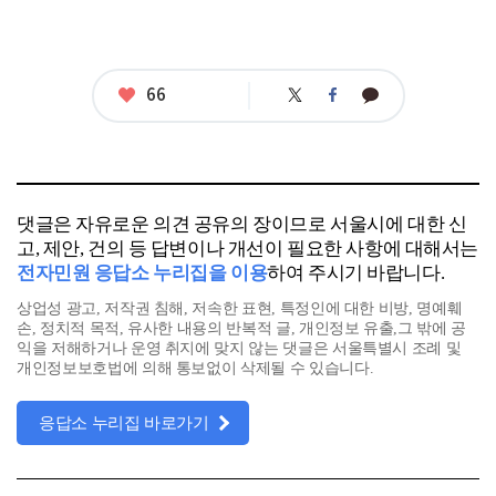
좋
66
트
페
카
아
위
이
카
터
스
오
요
북
톡
댓글은 자유로운 의견 공유의 장이므로 서울시에 대한 신
고, 제안, 건의 등 답변이나 개선이 필요한 사항에 대해서는
전자민원 응답소 누리집을 이용
하여 주시기 바랍니다.
상업성 광고, 저작권 침해, 저속한 표현, 특정인에 대한 비방, 명예훼
손, 정치적 목적, 유사한 내용의 반복적 글, 개인정보 유출,그 밖에 공
익을 저해하거나 운영 취지에 맞지 않는 댓글은 서울특별시 조례 및
개인정보보호법에 의해 통보없이 삭제될 수 있습니다.
응답소 누리집 바로가기