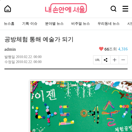
본
페
내
문
이
내
검
바
지
메
손
손
로
상
색
안
뉴
안
가
단
에
창
주
전
에
기
으
서
요
뉴스홈
기획·이슈
분야별 뉴스
비주얼 뉴스
우리동네 뉴스
시
열
체
로
서
울
서
이
기
보
-
울
비
동
서
기
스
울
공방체험 통해 예술가 되기
바
시
로
대
가
좋
66
표
admin
조회
4,316
기
아
소
통
요
발행일
2010.02.22. 00:00
포
페
S
글
글
수정일
2010.02.22. 00:00
털
이
N
자
자
지
S
크
크
U
공
기
기
R
유
크
작
L
하
게
게
복
기
변
변
사
경
경
하
하
기
기