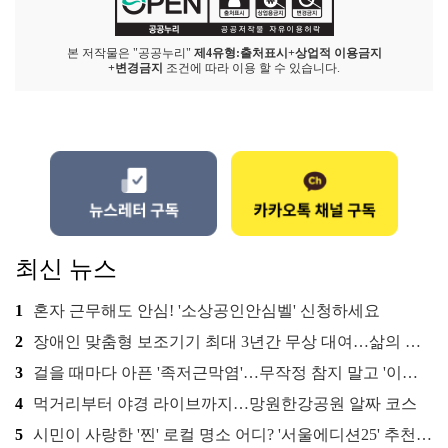
본 저작물은 "공공누리"
제4유형:출처표시+상업적 이용금지
+변경금지
조건에 따라 이용 할 수 있습니다.
최신 뉴스
1
혼자 근무해도 안심! '소상공인안심벨' 신청하세요
2
장애인 맞춤형 보조기기 최대 3년간 무상 대여…삶의 질 높인다
3
걸을 때마다 아픈 '족저근막염'…무작정 참지 말고 '이것' 해보세요!
4
먹거리부터 야경 라이브까지…망원한강공원 알짜 코스
5
시민이 사랑한 '찐' 로컬 명소 어디? '서울에디션25' 추천 코스