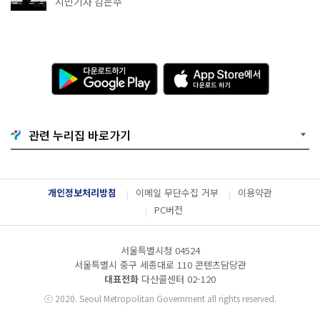
시민기자 김은주
다
A
운
p
로
p
드
S
하
t
기
o
G
r
o
e
관련 누리집 바로가기
o
에
g
서
l
다
e
운
P
로
l
드
개인정보처리방침
이메일 무단수집 거부
이용약관
a
하
y
기
PC버전
서울특별시청 04524
서울특별시 중구 세종대로 110 콘텐츠담당관
대표전화
다산콜센터
02-120
ⓒ
2020. Seoul Metropolitan Government all rights reserved.