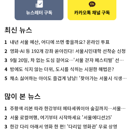
최신 뉴스
1
내년 서울 예산, 어디에 쓰면 좋을까요? 온라인 투표
2
영화·AI 등 192개 강좌 쏟아진다! 서울시민대학 선착순 신청
3
9월 20일, 차 없는 도심 걸어요…'서울 걷자 페스티벌' 선착순 5천명
4
밤에도 식지 않는 더위, 도시를 식히는 시원한 해법은?
5
채소 싫어하는 아이도 즐겁게 냠냠! '찾아가는 서울시 식생활 교육' 현장
많이 본 뉴스
1
주황색 리본 따라 한강부터 메타세쿼이아 숲길까지…서울둘레길 15코스
2
서울 로컬여행, 여기부터 시작하세요 '서울에디션25'
3
한강 다리 아래서 영화 한 편! '다리밑 영화관' 무료 상영