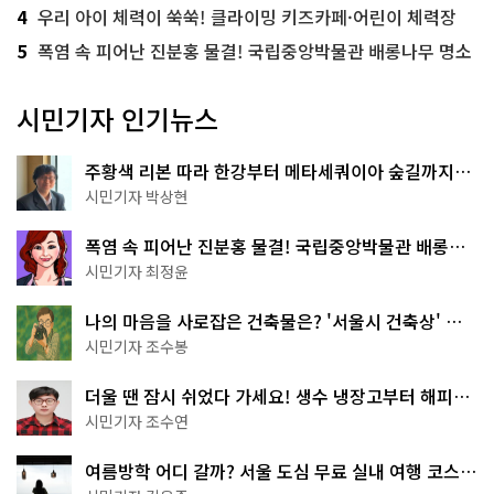
4
우리 아이 체력이 쑥쑥! 클라이밍 키즈카페·어린이 체력장
5
폭염 속 피어난 진분홍 물결! 국립중앙박물관 배롱나무 명소
시민기자 인기뉴스
주황색 리본 따라 한강부터 메타세쿼이아 숲길까지…
서울둘레길 15코스
시민기자 박상현
폭염 속 피어난 진분홍 물결! 국립중앙박물관 배롱나
무 명소
시민기자 최정윤
나의 마음을 사로잡은 건축물은? '서울시 건축상' 수
상작 공개!
시민기자 조수봉
더울 땐 잠시 쉬었다 가세요! 생수 냉장고부터 해피소
·무더위쉼터까지
시민기자 조수연
여름방학 어디 갈까? 서울 도심 무료 실내 여행 코스
추천