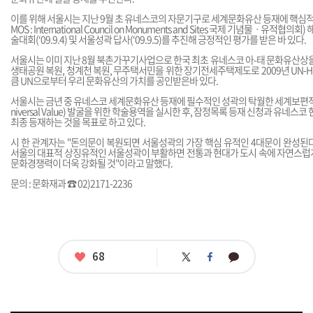
이를 위해 서울시는 지난 9월 초 유네스코의 자문기구로 세계문화유산 등재에 핵심적 
MOS : International Council on Monuments and Sites 국제 기념물ㆍ유적
술대회(‘09.9.4) 및 서울성곽 답사(‘09.9.5)를 추진해 긍정적인 평가를 받은 바 있다.
서울시는 이미 지난 8월 북촌가꾸기사업으로 한국 최초 유네스코 아-태 문화유산상을
생태공원 복원, 청계천 복원, 무주택서민을 위한 장기전세주택제도로 2009년 UN-Ha
큼 UN으로부터 우리 문화유산의 가치를 공인받은바 있다.
서울시는 금년 중 유네스코 세계문화유산 등재에 필수적인 성곽의 탁월한 세계보편적 가치(OU
niversal Value) 발굴을 위한 학술용역을 실시한 후, 잠정목록 등재 신청과 유네스코
최종 등재하는 것을 목표로 하고 있다.
시 한 관계자는 "돈의문이 복원되면 서울성곽의 가장 핵심 유적인 4대문이 완성된다
서울의 대표적 상징유적인 서울성곽이 부활하면 전통과 현대가 도시 속에 자연스럽
문화경쟁력이 더욱 강화될 것"이라고 말했다.
문의 : 문화재과 ☎ 02)2171-2236
좋
68
트
페
카
아
위
이
카
터
스
오
요
북
톡