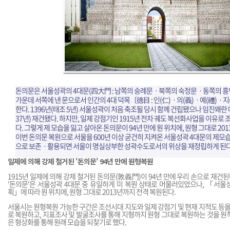
돈의문은 서울성곽의 4대문(四大門 : 남쪽의 숭례문ㆍ북쪽의 숙정문ㆍ동쪽의 
가운데 서쪽에 낸 문으로서 인간의 4대 덕목〔德目 : 인(仁)ㆍ의(義)ㆍ예(禮)ㆍ지(
한다. 1396년(태조 5년) 서울성곽이 처음 축조될 당시 함께 건립됐으나 임진왜란 
37년) 재건됐다. 하지만, 일제 강점기인 1915년 전차 궤도 복선화사업을 이유로
다. 그렇게 제 모습을 잃고 살아온 돈의문이 94년 만에 원 위치에, 원형 그대로 20
이번 돈의문 복원으로 서울을 600년 이상 굳건히 지켜온 서울성곽 4대문의 제모
으로 보존ㆍ활용되면 서울이 명실상부한 성곽수도로서의 위상을 재정립하게 된다
일제에 의해 강제 철거된 '돈의문' 94년 만에 원형복원
1915년 일제에 의해 강제 철거된 돈의문(敦義門)이 94년 만에 우리 손으로 재건된
'돈의문'은 서울성곽 4대문 중 유일하게 미 복원 상태로 머물러있었으나, 「서울
획」에 따라 원 위치에, 원형 그대로 2013년까지 전격 복원된다.
서울시는 원형복원 가능한 구간은 조선시대 지도와 일제 강점기 및 현재 지적도 등을 
로 복원하고, 지표조사 및 발굴조사를 통해 지형까지 원형 그대로 복원하는 것을 원
은 형상화를 통해 원래 모습을 되찾기로 했다.