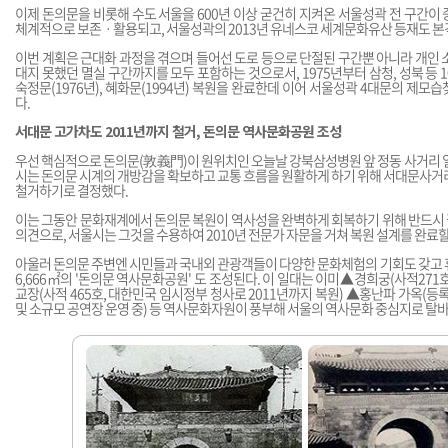
이제 돈의문을 비롯해 수도 서울을 600년 이상 굳건히 지켜온 서울성곽 전 구간이
체계적으로 보존ㆍ활용되고, 서울성곽의 2013년 유네스코 세계문화유산 등재도 본
이번 계획은 근대화 과정을 겪으며 들어선 도로 등으로 단절된 구간뿐 아니라 개인 
대지 못했던 멸실 구간까지를 모두 포함하는 것으로서, 1975년부터 삼청, 성북 등 10
숙정문(1976년), 혜화문(1994년) 복원을 완료한데 이어 서울성곽 4대문의 제모
다.
서대문 고가차도 2011년까지 철거, 돈의문 역사문화공원 조성
우선 핵심적으로 돈의문(敦義門)이 원위치인 오늘날 강북삼성병원 앞 정동 사거리 
시는 돈의문 시계의 개방감을 확보하고 교통 흐름을 원활하게 하기 위해 서대문사거
철거하기로 결정했다.
이는 그동안 문화재계에서 돈의문 복원이 역사성을 완벽하게 회복하기 위해 반드시
의견으로, 서울시는 그것을 수용하여 2010년 전문가 자문을 거쳐 복원 설계를 완료할
아울러 돈의문 주변엔 시민들과 국내외 관광객들이 다양한 문화체험의 기회도 갖고 휴식
6,666㎡의 '돈의문 역사문화공원' 도 조성된다. 이 일대는 이미▲경희궁(사적27
교장(사적 465호, 대한민국 임시정부 청사로 2011년까지 복원) ▲홍난파 가옥(등
및 소규모 공연장 운영 중) 등 역사문화자원이 풍부해 서울의 역사문화 중심지로 탈