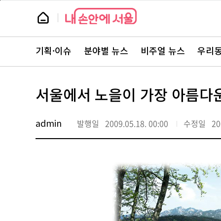
본
페
문
이
뉴
바
지
스
로
상
룸
가
단
뉴
기
으
스
로
기획·이슈
분야별 뉴스
비주얼 뉴스
우리동
주
이
요
동
서
비
스
서울에서 노을이 가장 아름다운
바
로
가
기
admin
발행일
2009.05.18. 00:00
수정일
20