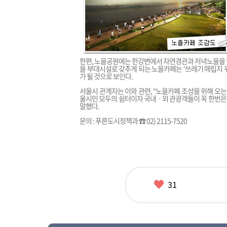
한편, 노을공원에는 한강변에서 자연경관과 저녁노을을 
을 부대시설로 갖추게 되는 노을카페는 ‘쓰레기 매립지 
가 될 것으로 보인다.
서울시 관계자는 이와 관련, “노을카페 조성을 위해 오는
울시민 모두의 쉼터이자 국내ㆍ외 관광객들이 꼭 한번은 
말했다.
문의 : 푸른도시정책과 ☎ 02) 2115-7520
좋
31
아
요