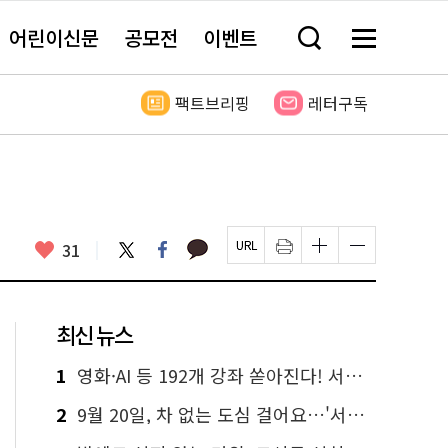
어린이신문
공모전
이벤트
검
메
색
뉴
창
전
열
체
팩트브리핑
레터구독
기
보
기
카
좋
트
페
31
페
인
글
글
카
위
이
아
이
쇄
자
자
오
터
스
요
지
하
크
크
톡
북
U
기
기
기
R
새
크
작
L
창
게
게
최신 뉴스
복
열
변
변
사
림
경
경
하
하
1
영화·AI 등 192개 강좌 쏟아진다! 서울시민대학 선착순 신청
기
기
2
9월 20일, 차 없는 도심 걸어요…'서울 걷자 페스티벌' 선착순 5천명