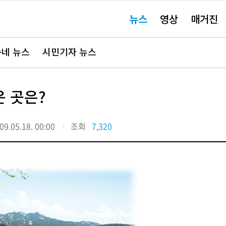
주
뉴스
영상
매거진
요
서
비
스
바
네 뉴스
시민기자 뉴스
로
가
기"
 곳은?
09.05.18. 00:00
조회
7,320