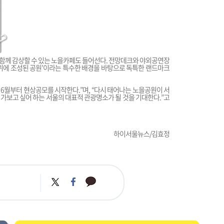
함께 감상할 수 있는 노을카페도 들어선다. 전망데크와 야외공연장
위에 조성된 공원’이라는 특수한 배경을 바탕으로 독특한 랜드마크
 6월부터 현상공모를 시작한다.”며, “다시 태어나는 노을공원이 서
가보고 싶어 하는 서울의 대표적 관광명소가 될 것을 기대한다.”고
하이서울뉴스/김효정
카
트
페
카
위
이
오
터
스
톡
북