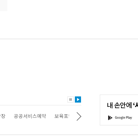
내
손
안
에
'서
광장
공공서비스예약
보육포털
일자리포털
문화포털
G
울'을
o
다
o
운
g
로
l