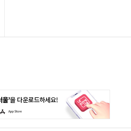
평생학습포털
청년포털
대기환경정보
에코마일리지
A
p
p
S
t