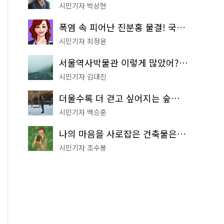
시민기자 박상현
폭염 속 피어난 진분홍 물결! 국립중앙박물관 배롱나무 명소
시민기자 최정윤
서울역사박물관 이렇게 많았어? 주말마다 한 곳씩 떠나는 역사 산책
시민기자 김대진
더울수록 더 걷고 싶어지는 숲길! 서울둘레길 '아차산 코스'
시민기자 백승훈
나의 마음을 사로잡은 건축물은? '서울시 건축상' 수상작 공개!
시민기자 조수봉