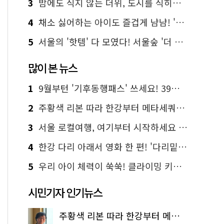
3
밤에도 식지 않는 더위, 도시를 식히는 시원한 해법은?
4
채소 싫어하는 아이도 즐겁게 냠냠! '찾아가는 서울시 식생활 교육' 현장
5
서울의 '핫템' 다 모였다! 서울숲 '더 서울마이소울 라운지' 오픈
많이 본 뉴스
1
9월부턴 '기후동행패스' 쓰세요! 39세까지 청년 혜택
2
주황색 리본 따라 한강부터 메타세쿼이아 숲길까지…서울둘레길 15코스
3
서울 로컬여행, 여기부터 시작하세요 '서울에디션25'
4
한강 다리 아래서 영화 한 편! '다리밑 영화관' 무료 상영
5
우리 아이 체력이 쑥쑥! 클라이밍 키즈카페·어린이 체력장
시민기자 인기뉴스
주황색 리본 따라 한강부터 메타세쿼이아 숲길까지…서울둘레길 15코스