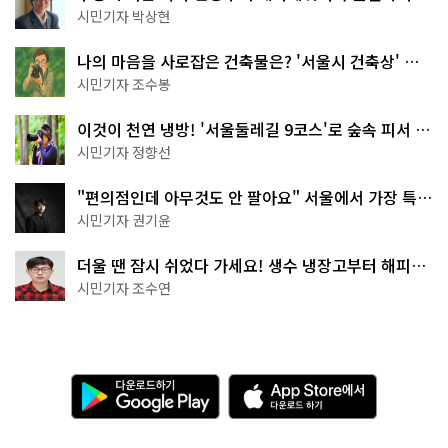
서울둘레길 15코스
시민기자 박상현
나의 마음을 사로잡은 건축물은? '서울시 건축상' 수
상작 공개!
시민기자 조수봉
이것이 천연 냉방! '서울둘레길 9코스'로 숲속 피서 떠
나볼까
시민기자 정향선
"편의점인데 아무것도 안 팔아요" 서울에서 가장 특별
한 편의점의 정체
시민기자 권기윤
더울 땐 잠시 쉬었다 가세요! 생수 냉장고부터 해피소
·무더위쉼터까지
시민기자 조수연
다
A
운
p
로
p
드
S