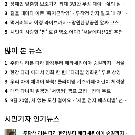
2
장애인 맞춤형 보조기기 최대 3년간 무상 대여…삶의 질 높인다
3
걸을 때마다 아픈 '족저근막염'…무작정 참지 말고 '이것' 해보세요!
4
먹거리부터 야경 라이브까지…망원한강공원 알짜 코스
5
시민이 사랑한 '찐' 로컬 명소 어디? '서울에디션25' 추천 코스
많이 본 뉴스
1
주황색 리본 따라 한강부터 메타세쿼이아 숲길까지…서울둘레길 15코스
2
한강 다리 아래서 영화 한 편! '다리밑 영화관' 무료 상영
3
우리 아이 체력이 쑥쑥! 클라이밍 키즈카페·어린이 체력장
4
대학 다니며 일경험 '서영커' 캠프 모집…전액 무료
5
9월 20일, 차 없는 도심 걸어요…'서울 걷자 페스티벌' 선착순 5천명
시민기자 인기뉴스
주황색 리본 따라 한강부터 메타세쿼이아 숲길까지…