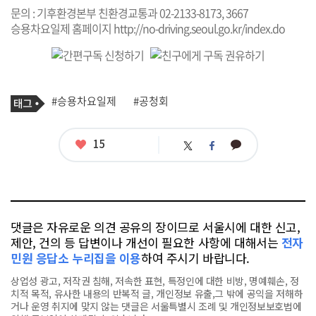
문의 : 기후환경본부 친환경교통과 02-2133-8173, 3667
승용차요일제 홈페이지
http://no-driving.seoul.go.kr/index.do
기
태
#승용차요일제
#공청회
사
그
관
련
태
좋
15
카
트
페
그
아
카
위
이
요
오
터
스
톡
북
댓글은 자유로운 의견 공유의 장이므로 서울시에 대한 신고,
제안, 건의 등 답변이나 개선이 필요한 사항에 대해서는
전자
민원 응답소 누리집을 이용
하여 주시기 바랍니다.
상업성 광고, 저작권 침해, 저속한 표현, 특정인에 대한 비방, 명예훼손, 정
치적 목적, 유사한 내용의 반복적 글, 개인정보 유출,그 밖에 공익을 저해하
거나 운영 취지에 맞지 않는 댓글은 서울특별시 조례 및 개인정보보호법에