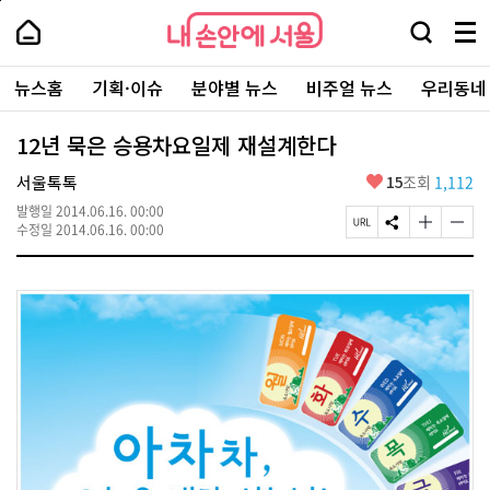
본
페
내
문
이
내
손
검
메
바
지
손
안
색
뉴
로
상
안
주
에
창
전
가
단
에
뉴스홈
기획·이슈
분야별 뉴스
비주얼 뉴스
우리동네
요
서
열
체
기
으
서
서
울
기
보
로
울
비
기
이
-
12년 묵은 승용차요일제 재설계한다
스
동
서
바
울
좋
서울톡톡
15
조회
1,112
로
시
아
가
대
발행일
2014.06.16. 00:00
요
기
페
S
글
글
표
수정일
2014.06.16. 00:00
이
N
자
자
소
지
S
크
크
통
U
공
기
기
포
R
유
크
작
털
L
하
게
게
복
기
변
변
사
경
경
하
하
기
기