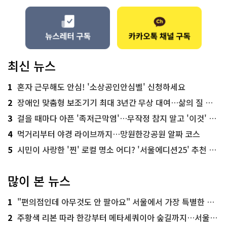
최신 뉴스
1
혼자 근무해도 안심! '소상공인안심벨' 신청하세요
2
장애인 맞춤형 보조기기 최대 3년간 무상 대여…삶의 질 높인다
3
걸을 때마다 아픈 '족저근막염'…무작정 참지 말고 '이것' 해보세요!
4
먹거리부터 야경 라이브까지…망원한강공원 알짜 코스
5
시민이 사랑한 '찐' 로컬 명소 어디? '서울에디션25' 추천 코스
많이 본 뉴스
1
"편의점인데 아무것도 안 팔아요" 서울에서 가장 특별한 편의점의 정체
2
주황색 리본 따라 한강부터 메타세쿼이아 숲길까지…서울둘레길 15코스