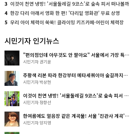
3
이것이 천연 냉방! '서울둘레길 9코스'로 숲속 피서 떠나볼까
4
한강 다리 아래서 영화 한 편! '다리밑 영화관' 무료 상영
5
우리 아이 체력이 쑥쑥! 클라이밍 키즈카페·어린이 체력장
시민기자 인기뉴스
"편의점인데 아무것도 안 팔아요" 서울에서 가장 특별
한 편의점의 정체
시민기자 권기윤
주황색 리본 따라 한강부터 메타세쿼이아 숲길까지…
서울둘레길 15코스
시민기자 박상현
이것이 천연 냉방! '서울둘레길 9코스'로 숲속 피서 떠
나볼까
시민기자 정향선
한여름에도 얼음장 같은 계곡물! 서울 '진관사 계곡'이
천국이네~
시민기자 양지영