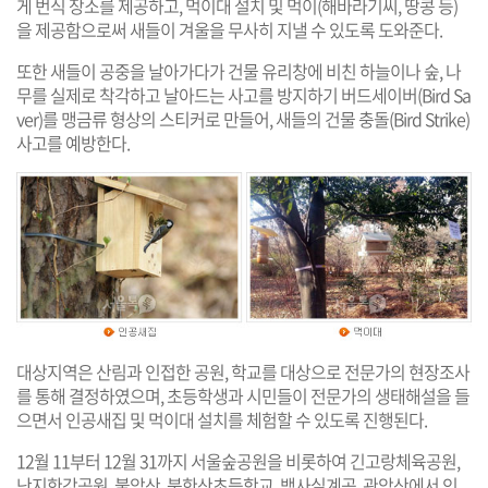
게 번식 장소를 제공하고, 먹이대 설치 및 먹이(해바라기씨, 땅콩 등)
을 제공함으로써 새들이 겨울을 무사히 지낼 수 있도록 도와준다.
또한 새들이 공중을 날아가다가 건물 유리창에 비친 하늘이나 숲, 나
무를 실제로 착각하고 날아드는 사고를 방지하기 버드세이버(Bird Sa
ver)를 맹금류 형상의 스티커로 만들어, 새들의 건물 충돌(Bird Strike)
사고를 예방한다.
대상지역은 산림과 인접한 공원, 학교를 대상으로 전문가의 현장조사
를 통해 결정하였으며, 초등학생과 시민들이 전문가의 생태해설을 들
으면서 인공새집 및 먹이대 설치를 체험할 수 있도록 진행된다.
12월 11부터 12월 31까지 서울숲공원을 비롯하여 긴고랑체육공원,
난지한강공원, 불암산, 북한산초등학교, 백사실계곡, 관악산에서 인