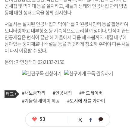
공새집 및 먹이대 등을 설치하고, 새들의 생태와 인공새집 관리 방법
등에 대한 생태교육을 함께 실시한다.
서울시는 설치된 인공새집과 먹이대를 자원봉사인력 등을 활용하여
모니터링하고 내부청소 등 지속적으로 관리할 예정이다. 번식이 끝난
인공새집은 번식이 끝난 해 가을에서 다음 해 초봄까지 새집 내부에
남아있는 둥지재료나 배설물 등을 깨끗하게 청소해 주어야 다른 새들
이 다시 이용할 수 있다.
문의 : 자연생태과 02)2133-2150
기
태
#새보금자리
#인공새집
#버드세이버
사
그
관
#겨울철 새먹이 제공
#도시에 새를 가까이
련
태
그
좋
53
카
트
페
아
카
위
이
요
오
터
스
톡