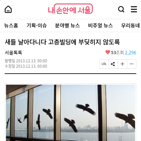
본
페
내
문
이
내
손
검
메
바
지
손
안
색
뉴
로
상
안
주
에
창
전
가
단
에
뉴스홈
기획·이슈
분야별 뉴스
비주얼 뉴스
우리동네
요
서
열
체
기
으
서
서
울
기
보
로
울
비
기
이
-
새들 날아다니다 고층빌딩에 부딪히지 않도록
스
동
서
바
울
좋
서울톡톡
53
조회
2,296
로
시
아
가
대
발행일
2013.12.13. 00:00
요
기
페
S
글
글
표
수정일
2013.12.13. 00:00
이
N
자
자
소
지
S
크
크
통
U
공
기
기
포
R
유
크
작
털
L
하
게
게
복
기
변
변
사
경
경
하
하
기
기