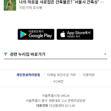
나의 마음을 사로잡은 건축물은? '서울시 건축상' 수
상작 공개!
시민기자 조수봉
다
A
운
p
로
p
드
S
하
t
기
o
관련 누리집 바로가기
G
r
o
e
o
에
g
서
l
다
개인정보처리방침
이메일 무단수집 거부
이용약관
e
운
P
로
PC버전
l
드
a
하
y
기
서울특별시청 04524
서울특별시 중구 세종대로 110 콘텐츠담당관
대표전화
다산콜센터
02-120