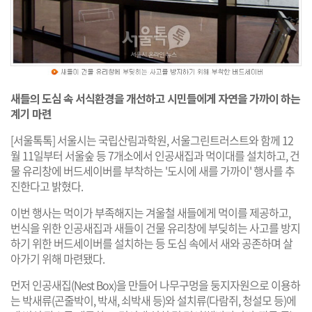
새들의 도심 속 서식환경을 개선하고 시민들에게 자연을 가까이 하는
계기 마련
[서울톡톡] 서울시는 국립산림과학원, 서울그린트러스트와 함께 12
월 11일부터 서울숲 등 7개소에서 인공새집과 먹이대를 설치하고, 건
물 유리창에 버드세이버를 부착하는 '도시에 새를 가까이' 행사를 추
진한다고 밝혔다.
이번 행사는 먹이가 부족해지는 겨울철 새들에게 먹이를 제공하고,
번식을 위한 인공새집과 새들이 건물 유리창에 부딪히는 사고를 방지
하기 위한 버드세이버를 설치하는 등 도심 속에서 새와 공존하며 살
아가기 위해 마련됐다.
먼저 인공새집(Nest Box)을 만들어 나무구멍을 둥지자원으로 이용하
는 박새류(곤줄박이, 박새, 쇠박새 등)와 설치류(다람쥐, 청설모 등)에