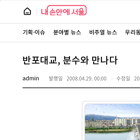
본
페
문
이
뉴
바
지
스
로
상
룸
가
단
뉴
기
으
스
로
기획·이슈
분야별 뉴스
비주얼 뉴스
우리동
주
이
요
동
서
비
스
반포대교, 분수와 만나다
바
로
가
기
admin
발행일
2008.04.29. 00:00
수정일
20