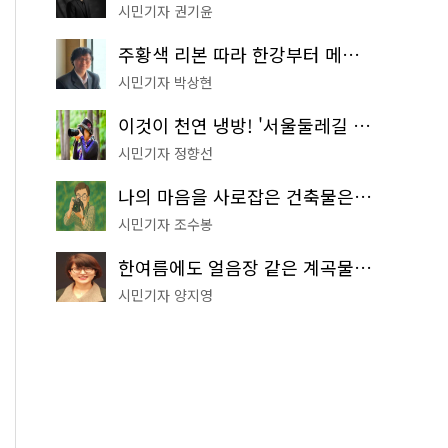
시민기자 권기윤
주황색 리본 따라 한강부터 메타세쿼이아 숲길까지…서울둘레길 15코스
시민기자 박상현
이것이 천연 냉방! '서울둘레길 9코스'로 숲속 피서 떠나볼까
시민기자 정향선
나의 마음을 사로잡은 건축물은? '서울시 건축상' 수상작 공개!
시민기자 조수봉
한여름에도 얼음장 같은 계곡물! 서울 '진관사 계곡'이 천국이네~
시민기자 양지영