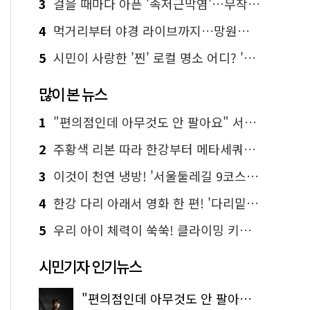
3
걸을 때마다 아픈 '족저근막염'…무작정 참지 말고 '이것' 해보세요!
4
먹거리부터 야경 라이브까지…망원한강공원 알짜 코스
5
시민이 사랑한 '찐' 로컬 명소 어디? '서울에디션25' 추천 코스
많이 본 뉴스
1
"편의점인데 아무것도 안 팔아요" 서울에서 가장 특별한 편의점의 정체
2
주황색 리본 따라 한강부터 메타세쿼이아 숲길까지…서울둘레길 15코스
3
이것이 천연 냉방! '서울둘레길 9코스'로 숲속 피서 떠나볼까
4
한강 다리 아래서 영화 한 편! '다리밑 영화관' 무료 상영
5
우리 아이 체력이 쑥쑥! 클라이밍 키즈카페·어린이 체력장
시민기자 인기뉴스
"편의점인데 아무것도 안 팔아요" 서울에서 가장 특별한 편의점의 정체