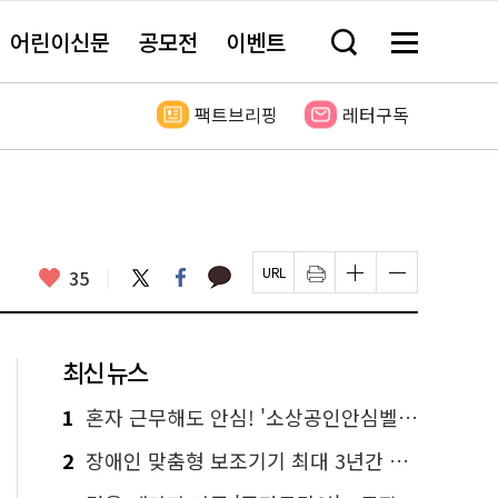
어린이신문
공모전
이벤트
검
메
색
뉴
창
전
열
체
팩트브리핑
레터구독
기
보
기
카
좋
트
페
35
페
인
글
글
카
위
이
아
이
쇄
자
자
오
터
스
요
지
하
크
크
톡
북
U
기
기
기
R
새
크
작
L
창
게
게
최신 뉴스
복
열
변
변
사
림
경
경
하
하
1
혼자 근무해도 안심! '소상공인안심벨' 신청하세요
기
기
2
장애인 맞춤형 보조기기 최대 3년간 무상 대여…삶의 질 높인다