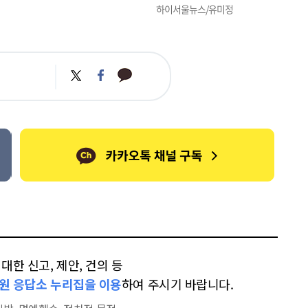
하이서울뉴스/유미정
카
트
페
카
위
이
오
터
스
톡
북
한 신고, 제안, 건의 등
원 응답소 누리집을 이용
하여 주시기 바랍니다.