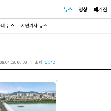
주
뉴스
영상
매거진
요
서
비
스
바
네 뉴스
시민기자 뉴스
로
가
기"
08.04.29. 00:00
조회
5,542