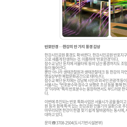
반포만경 …한강의 만 가지 풍경 감상
한강시민공원 풍경도 확 바뀐다. 한강시민공원 반포지구가
으로 새롭게 탄생하는 것. 이름하여 ‘반포만경’이다.
잠수교 남단 둔치에 서울타워 등의 남산 풍경까지도 조망
등이 들어선다.
뿐만 아니라 생태관찰원과 생태관찰데크 등 한강의 자연
명실상부한 복합문화공간으로 태어난다.
잠수교 북단 둔치에는 강남북 시민과 외국인 관광객 등이
서울시는 “반포분수와 잠수교 보행로 조성 등을 통해 
것”이라며 “특히 반포분수는 웅장하면서도 부드러운 한국
다.
이번에 추진되는 반포 특화사업은 서울시가 공을 들이고 
원 등과 함께 특색 있는 한강공원 만들기의 일환으로 추
마무리되면 한강이 한결 찾기 쉽게 탈바꿈하는 동시에, 
대하고 있다.
문의 ☎ 3708-2504(도시기반시설본부)