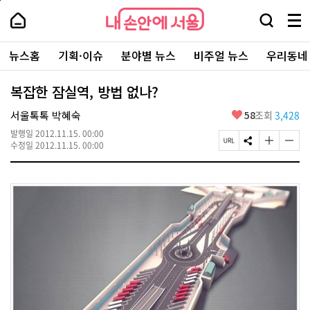
본
페
내
문
이
내
손
검
메
바
지
손
안
색
뉴
로
상
안
주
에
창
전
가
단
에
뉴스홈
기획·이슈
분야별 뉴스
비주얼 뉴스
우리동네
요
서
열
체
기
으
서
서
울
기
보
로
울
비
기
이
-
복잡한 잠실역, 방법 없나?
스
동
서
바
울
좋
서울톡톡 박혜숙
58
조회
3,428
로
시
아
가
대
발행일
2012.11.15. 00:00
요
기
페
S
글
글
표
수정일
2012.11.15. 00:00
이
N
자
자
소
지
S
크
크
통
U
공
기
기
포
R
유
크
작
털
L
하
게
게
복
기
변
변
사
경
경
하
하
기
기