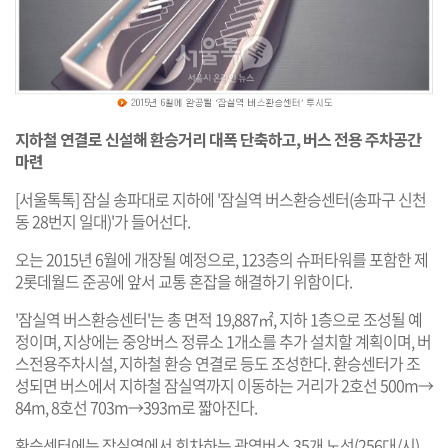
지하철 연결로 신설해 환승거리 대폭 단축하고, 버스 전용 주차공간
마련
[서울톡톡] 잠실 송파대로 지하에 '잠실역 버스환승센터(송파구 신천
동 28번지 일대)'가 들어선다.
오는 2015년 6월에 개장될 예정으로, 123층의 슈퍼타워를 포함한 제
2롯데월드 준공에 앞서 교통 혼잡을 해결하기 위함이다.
'잠실역 버스환승센터'는 총 면적 19,887㎡, 지하 1층으로 조성될 예
정이며, 지상에는 중앙버스 정류소 1개소를 추가 설치할 계획이며, 버
스전용주차시설, 지하철 환승 연결로 등도 조성한다. 환승센터가 조
성되면 버스에서 지하철 잠실역까지 이동하는 거리가 2호선 500m→
84m, 8호선 703m→393m로 짧아진다.
환승센터에는 잠실역에서 회차하는 광역버스 35개 노선(256대/시)