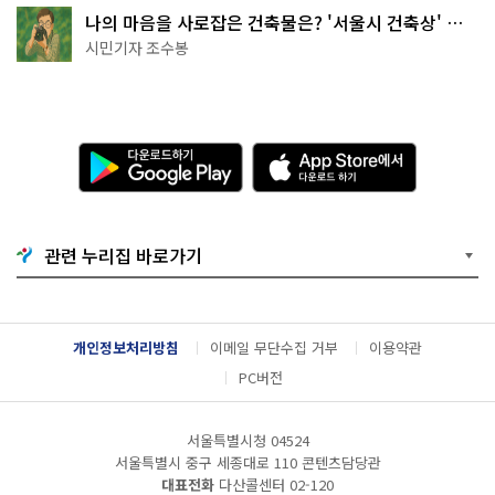
나의 마음을 사로잡은 건축물은? '서울시 건축상' 수
상작 공개!
시민기자 조수봉
다
A
운
p
로
p
드
S
하
t
기
o
관련 누리집 바로가기
G
r
o
e
o
에
g
서
l
다
개인정보처리방침
이메일 무단수집 거부
이용약관
e
운
P
로
PC버전
l
드
a
하
y
기
서울특별시청 04524
서울특별시 중구 세종대로 110 콘텐츠담당관
대표전화
다산콜센터
02-120