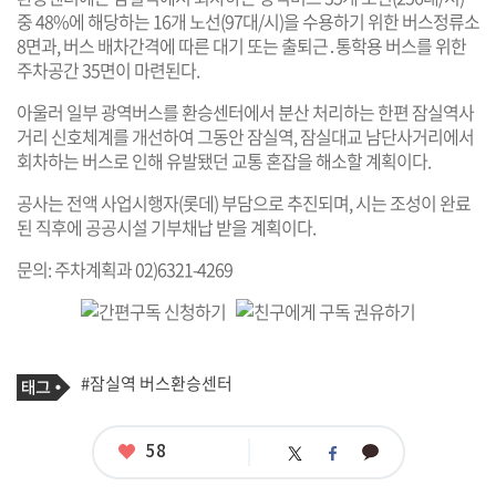
중 48%에 해당하는 16개 노선(97대/시)을 수용하기 위한 버스정류소
8면과, 버스 배차간격에 따른 대기 또는 출퇴근․통학용 버스를 위한
주차공간 35면이 마련된다.
아울러 일부 광역버스를 환승센터에서 분산 처리하는 한편 잠실역사
거리 신호체계를 개선하여 그동안 잠실역, 잠실대교 남단사거리에서
회차하는 버스로 인해 유발됐던 교통 혼잡을 해소할 계획이다.
공사는 전액 사업시행자(롯데) 부담으로 추진되며, 시는 조성이 완료
된 직후에 공공시설 기부채납 받을 계획이다.
문의: 주차계획과 02)6321-4269
기
태
#잠실역 버스환승센터
사
그
관
련
태
좋
58
카
트
페
그
아
카
위
이
요
오
터
스