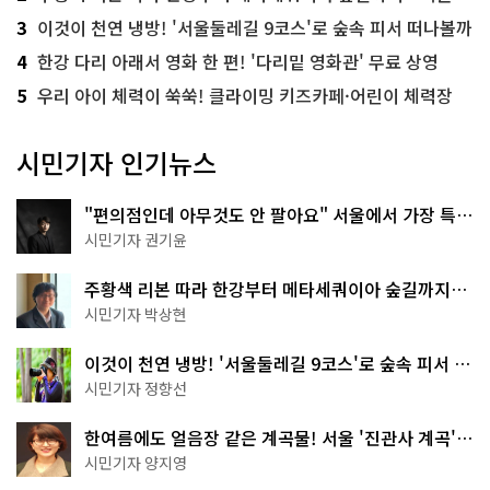
3
이것이 천연 냉방! '서울둘레길 9코스'로 숲속 피서 떠나볼까
4
한강 다리 아래서 영화 한 편! '다리밑 영화관' 무료 상영
5
우리 아이 체력이 쑥쑥! 클라이밍 키즈카페·어린이 체력장
시민기자 인기뉴스
"편의점인데 아무것도 안 팔아요" 서울에서 가장 특별
한 편의점의 정체
시민기자 권기윤
주황색 리본 따라 한강부터 메타세쿼이아 숲길까지…
서울둘레길 15코스
시민기자 박상현
이것이 천연 냉방! '서울둘레길 9코스'로 숲속 피서 떠
나볼까
시민기자 정향선
한여름에도 얼음장 같은 계곡물! 서울 '진관사 계곡'이
천국이네~
시민기자 양지영