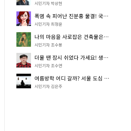
시민기자 박상현
폭염 속 피어난 진분홍 물결! 국립중앙박물관 배롱나무 명소
시민기자 최정윤
나의 마음을 사로잡은 건축물은? '서울시 건축상' 수상작 공개!
시민기자 조수봉
더울 땐 잠시 쉬었다 가세요! 생수 냉장고부터 해피소·무더위쉼터까지
시민기자 조수연
여름방학 어디 갈까? 서울 도심 무료 실내 여행 코스 추천
시민기자 김은주