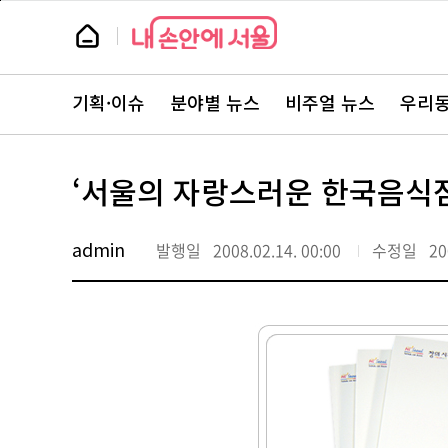
본
페
문
이
뉴
바
지
스
로
상
룸
가
단
뉴
기
으
스
로
기획·이슈
분야별 뉴스
비주얼 뉴스
우리동
주
이
요
동
서
비
스
‘서울의 자랑스러운 한국음식점
바
로
가
기
admin
발행일
2008.02.14. 00:00
수정일
20