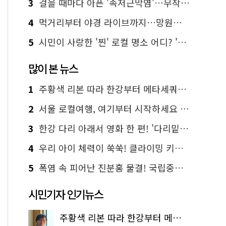
3
걸을 때마다 아픈 '족저근막염'…무작정 참지 말고 '이것' 해보세요!
4
먹거리부터 야경 라이브까지…망원한강공원 알짜 코스
5
시민이 사랑한 '찐' 로컬 명소 어디? '서울에디션25' 추천 코스
많이 본 뉴스
1
주황색 리본 따라 한강부터 메타세쿼이아 숲길까지…서울둘레길 15코스
2
서울 로컬여행, 여기부터 시작하세요 '서울에디션25'
3
한강 다리 아래서 영화 한 편! '다리밑 영화관' 무료 상영
4
우리 아이 체력이 쑥쑥! 클라이밍 키즈카페·어린이 체력장
5
폭염 속 피어난 진분홍 물결! 국립중앙박물관 배롱나무 명소
시민기자 인기뉴스
주황색 리본 따라 한강부터 메타세쿼이아 숲길까지…서울둘레길 15코스