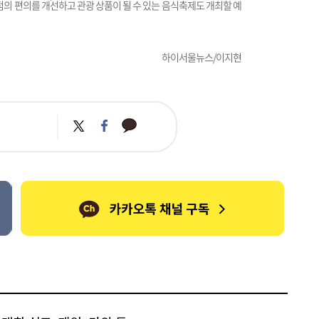
점의 편의를 개선하고 관광 상품이 될 수 있는 음식축제도 개최할 예
하이서울뉴스/이지현
카
트
페
카
위
이
오
터
스
톡
북