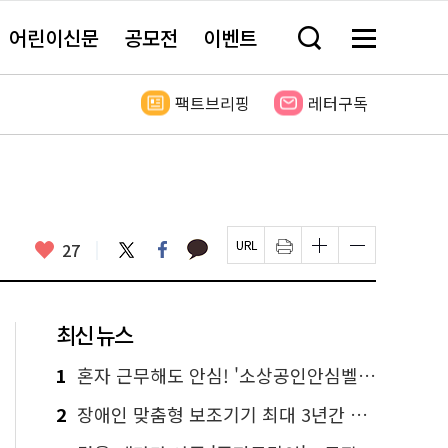
어린이신문
공모전
이벤트
검
메
색
뉴
창
전
열
체
팩트브리핑
레터구독
기
보
기
카
좋
트
페
27
페
인
글
글
카
위
이
아
이
쇄
자
자
오
터
스
요
지
하
크
크
톡
북
U
기
기
기
R
새
크
작
L
창
게
게
최신 뉴스
복
열
변
변
사
림
경
경
하
하
1
혼자 근무해도 안심! '소상공인안심벨' 신청하세요
기
기
2
장애인 맞춤형 보조기기 최대 3년간 무상 대여…삶의 질 높인다