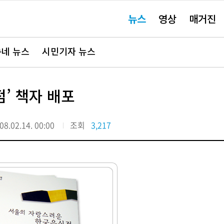
주
뉴스
영상
매거진
요
서
비
스
바
네 뉴스
시민기자 뉴스
로
가
기"
’ 책자 배포
08.02.14. 00:00
조회
3,217