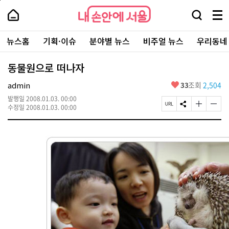
본
페
내
문
이
내
손
검
메
바
지
손
안
색
뉴
로
상
안
주
에
창
전
가
단
에
뉴스홈
기획·이슈
분야별 뉴스
비주얼 뉴스
우리동네
요
서
열
체
기
으
서
서
울
기
보
로
울
비
기
이
-
동물원으로 떠나자
스
동
서
바
울
좋
admin
33
조회
2,504
로
시
아
가
대
발행일
2008.01.03. 00:00
요
기
페
S
글
글
표
수정일
2008.01.03. 00:00
이
N
자
자
소
지
S
크
크
통
U
공
기
기
포
R
유
크
작
털
L
하
게
게
복
기
변
변
사
경
경
하
하
기
기