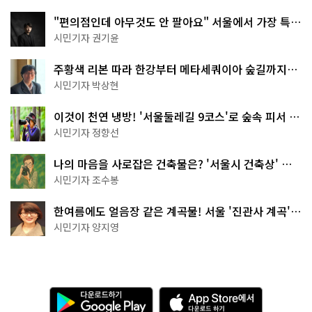
"편의점인데 아무것도 안 팔아요" 서울에서 가장 특별
한 편의점의 정체
시민기자 권기윤
주황색 리본 따라 한강부터 메타세쿼이아 숲길까지…
서울둘레길 15코스
시민기자 박상현
이것이 천연 냉방! '서울둘레길 9코스'로 숲속 피서 떠
나볼까
시민기자 정향선
나의 마음을 사로잡은 건축물은? '서울시 건축상' 수
상작 공개!
시민기자 조수봉
한여름에도 얼음장 같은 계곡물! 서울 '진관사 계곡'이
천국이네~
시민기자 양지영
다
A
운
p