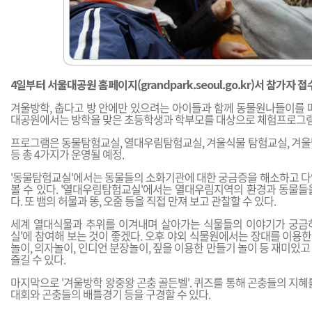
4일부터 서울대공원 홈페이지(
grandpark.seoul.go.kr
)서 참가자 접
겨울방학, 춥다고 방 안에만 있으려는 아이들과 함께 동물원나들이를 떠
대공원에서는 방학을 맞은 초등학생과 학부모를 대상으로 체험프로그램
프로그램은 동물탐험교실, 열대우림탐험교실, 겨울식물 탐험교실, 겨울
등 총 4가지가 운영될 예정.
'동물탐험교실'에서는 동물들의 소화기관에 대한 궁금증을 해소하고 다
볼 수 있다. '열대우림탐험교실'에서는 열대우림지역의 환경과 동물들
다. 또 뱀의 허물과 똥, 오줌 등을 직접 만져 보고 관찰할 수 있다.
세계 열대식물과 추위를 이겨내며 살아가는 식물들의 이야기가 궁금
실'에 참여해 보는 것이 좋겠다. 오후 야외 식물원에서는 장대를 이용
놀이, 의자놀이, 인디언 분장놀이, 짚을 이용한 만들기 놀이 등 재미있
즐길 수 있다.
마지막으로 '겨울방학 왕중왕 곤충 골든벨'. 퀴즈를 통해 곤충들의 지혜
대회와 곤충들의 배틀경기 등을 구경할 수 있다.