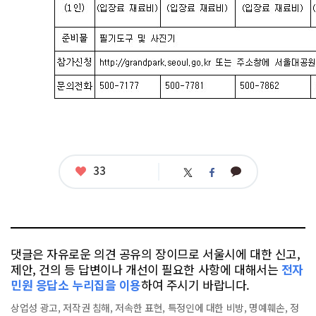
좋
33
카
트
페
아
카
위
이
요
오
터
스
톡
북
댓글은 자유로운 의견 공유의 장이므로 서울시에 대한 신고,
제안, 건의 등 답변이나 개선이 필요한 사항에 대해서는
전자
민원 응답소 누리집을 이용
하여 주시기 바랍니다.
상업성 광고, 저작권 침해, 저속한 표현, 특정인에 대한 비방, 명예훼손, 정