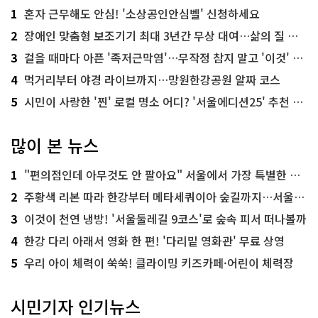
1
혼자 근무해도 안심! '소상공인안심벨' 신청하세요
2
장애인 맞춤형 보조기기 최대 3년간 무상 대여…삶의 질 높인다
3
걸을 때마다 아픈 '족저근막염'…무작정 참지 말고 '이것' 해보세요!
4
먹거리부터 야경 라이브까지…망원한강공원 알짜 코스
5
시민이 사랑한 '찐' 로컬 명소 어디? '서울에디션25' 추천 코스
많이 본 뉴스
1
"편의점인데 아무것도 안 팔아요" 서울에서 가장 특별한 편의점의 정체
2
주황색 리본 따라 한강부터 메타세쿼이아 숲길까지…서울둘레길 15코스
3
이것이 천연 냉방! '서울둘레길 9코스'로 숲속 피서 떠나볼까
4
한강 다리 아래서 영화 한 편! '다리밑 영화관' 무료 상영
5
우리 아이 체력이 쑥쑥! 클라이밍 키즈카페·어린이 체력장
시민기자 인기뉴스