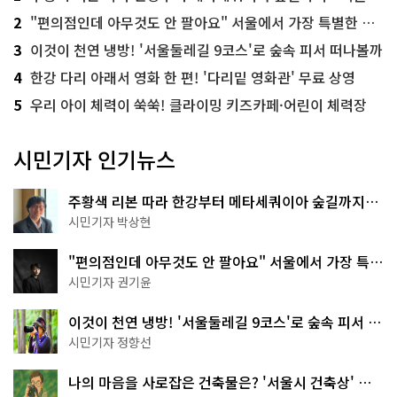
2
"편의점인데 아무것도 안 팔아요" 서울에서 가장 특별한 편의점의 정체
3
이것이 천연 냉방! '서울둘레길 9코스'로 숲속 피서 떠나볼까
4
한강 다리 아래서 영화 한 편! '다리밑 영화관' 무료 상영
5
우리 아이 체력이 쑥쑥! 클라이밍 키즈카페·어린이 체력장
시민기자 인기뉴스
주황색 리본 따라 한강부터 메타세쿼이아 숲길까지…
서울둘레길 15코스
시민기자 박상현
"편의점인데 아무것도 안 팔아요" 서울에서 가장 특별
한 편의점의 정체
시민기자 권기윤
이것이 천연 냉방! '서울둘레길 9코스'로 숲속 피서 떠
나볼까
시민기자 정향선
나의 마음을 사로잡은 건축물은? '서울시 건축상' 수