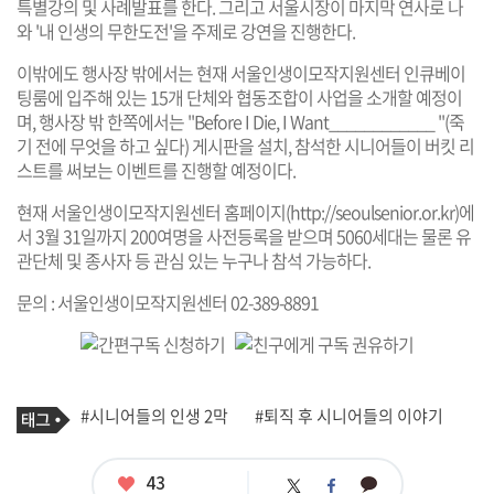
특별강의 및 사례발표를 한다. 그리고 서울시장이 마지막 연사로 나
와 '내 인생의 무한도전'을 주제로 강연을 진행한다.
이밖에도 행사장 밖에서는 현재 서울인생이모작지원센터 인큐베이
팅룸에 입주해 있는 15개 단체와 협동조합이 사업을 소개할 예정이
며, 행사장 밖 한쪽에서는 "Before I Die, I Want____________ "(죽
기 전에 무엇을 하고 싶다) 게시판을 설치, 참석한 시니어들이 버킷 리
스트를 써보는 이벤트를 진행할 예정이다.
현재 서울인생이모작지원센터 홈페이지(
http://seoulsenior.or.kr
)에
서 3월 31일까지 200여명을 사전등록을 받으며 5060세대는 물론 유
관단체 및 종사자 등 관심 있는 누구나 참석 가능하다.
문의 : 서울인생이모작지원센터 02-389-8891
기
태
#시니어들의 인생 2막
#퇴직 후 시니어들의 이야기
사
그
관
련
태
좋
43
카
트
페