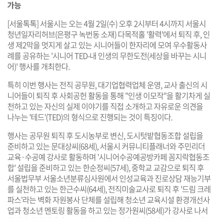
가능
[서울톡톡] 서울시는 오는 4월 2일(수) 오후 2시부터 4시까지 서울시
청년일자리허브(은평구 녹번동 소재) 다목적홀 '활력'에서 퇴직 후, 인
생 제2막을 멋지게 살고 있는 시니어들이 한자리에 모여 우수활동사
례를 공유하는 '시니어 TED-내 인생의 무한도전(세상을 바꾸는 시니
어)' 행사를 개최한다.
특히 이번 행사는 전직 공무원, 대기업협력업체 운영, 교사 출신의 시
니어들이 퇴직 후 사회공헌 활동을 통해 "인생 이모작"을 활기차게 실
천하고 있는 자신의 실제 이야기를 직접 소개하고 자유로운 의견을
나누는 '테드'(TED)의 형식으로 진행되는 것이 특징이다.
행사는 공무원 퇴직 후 도시농부로 변신, 도시텃밭협동조합 설립을
준비하고 있는 문대상씨(68세), 서울시 커뮤니티플래너와 주민리더
교육·수공예 강사로 활동하며 '시니어수공예공방카페 꼼지락협동조
합' 설립을 준비하고 있는 한순정씨(57세), 중학교 교감으로 퇴직 후
서울법무부 서울소년분류심사원에서 인성교육과 진로상담 재능기부
를 실천하고 있는 한근수씨(64세), 전직미술교사로 퇴직 후 '드림 크레
파스'라는 벽화 자원봉사 단체를 설립해 청소년 교육시설 환경개선사
업과 청소년 멘토링 활동을 하고 있는 정가원씨(58세)가 강사로 나서