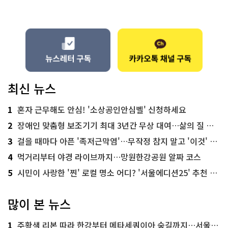
최신 뉴스
1
혼자 근무해도 안심! '소상공인안심벨' 신청하세요
2
장애인 맞춤형 보조기기 최대 3년간 무상 대여…삶의 질 높인다
3
걸을 때마다 아픈 '족저근막염'…무작정 참지 말고 '이것' 해보세요!
4
먹거리부터 야경 라이브까지…망원한강공원 알짜 코스
5
시민이 사랑한 '찐' 로컬 명소 어디? '서울에디션25' 추천 코스
많이 본 뉴스
1
주황색 리본 따라 한강부터 메타세쿼이아 숲길까지…서울둘레길 15코스