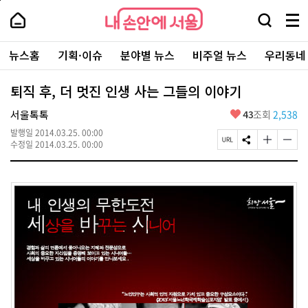
본
페
내
문
이
내
손
검
메
바
지
손
안
색
뉴
로
상
안
주
에
창
전
가
단
에
뉴스홈
기획·이슈
분야별 뉴스
비주얼 뉴스
우리동네
요
서
열
체
기
으
서
서
울
기
보
로
울
비
기
이
-
퇴직 후, 더 멋진 인생 사는 그들의 이야기
스
동
서
바
울
좋
서울톡톡
43
조회
2,538
로
시
아
가
대
발행일
2014.03.25. 00:00
요
기
페
S
글
글
표
수정일
2014.03.25. 00:00
이
N
자
자
소
지
S
크
크
통
U
공
기
기
포
R
유
크
작
털
L
하
게
게
복
기
변
변
사
경
경
하
하
기
기