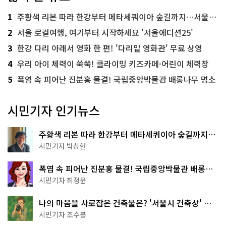
1
주황색 리본 따라 한강부터 메타세쿼이아 숲길까지…서울둘레길 15코스
2
서울 로컬여행, 여기부터 시작하세요 '서울에디션25'
3
한강 다리 아래서 영화 한 편! '다리밑 영화관' 무료 상영
4
우리 아이 체력이 쑥쑥! 클라이밍 키즈카페·어린이 체력장
5
폭염 속 피어난 진분홍 물결! 국립중앙박물관 배롱나무 명소
시민기자 인기뉴스
주황색 리본 따라 한강부터 메타세쿼이아 숲길까지…
서울둘레길 15코스
시민기자 박상현
폭염 속 피어난 진분홍 물결! 국립중앙박물관 배롱나
무 명소
시민기자 최정윤
나의 마음을 사로잡은 건축물은? '서울시 건축상' 수
상작 공개!
시민기자 조수봉