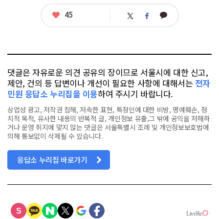
그
좋
45
카
트
페
아
카
위
이
요
오
터
스
톡
북
댓글은 자유로운 의견 공유의 장이므로 서울시에 대한 신고,
제안, 건의 등 답변이나 개선이 필요한 사항에 대해서는
전자
민원 응답소 누리집을 이용
하여 주시기 바랍니다.
상업성 광고, 저작권 침해, 저속한 표현, 특정인에 대한 비방, 명예훼손, 정
치적 목적, 유사한 내용의 반복적 글, 개인정보 유출,그 밖에 공익을 저해하
거나 운영 취지에 맞지 않는 댓글은 서울특별시 조례 및 개인정보보호법에
의해 통보없이 삭제될 수 있습니다.
응답소 누리집 바로가기