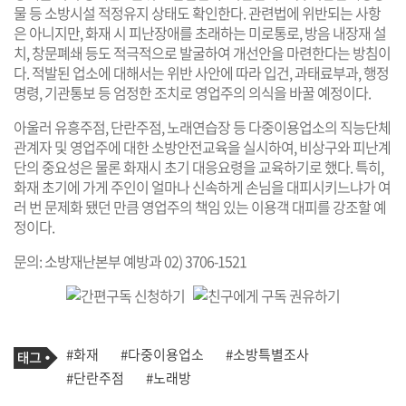
물 등 소방시설 적정유지 상태도 확인한다. 관련법에 위반되는 사항
은 아니지만, 화재 시 피난장애를 초래하는 미로통로, 방음 내장재 설
치, 창문폐쇄 등도 적극적으로 발굴하여 개선안을 마련한다는 방침이
다. 적발된 업소에 대해서는 위반 사안에 따라 입건, 과태료부과, 행정
명령, 기관통보 등 엄정한 조치로 영업주의 의식을 바꿀 예정이다.
아울러 유흥주점, 단란주점, 노래연습장 등 다중이용업소의 직능단체
관계자 및 영업주에 대한 소방안전교육을 실시하여, 비상구와 피난계
단의 중요성은 물론 화재시 초기 대응요령을 교육하기로 했다. 특히,
화재 초기에 가게 주인이 얼마나 신속하게 손님을 대피시키느냐가 여
러 번 문제화 됐던 만큼 영업주의 책임 있는 이용객 대피를 강조할 예
정이다.
문의: 소방재난본부 예방과 02) 3706-1521
기
태
#화재
#다중이용업소
#소방특별조사
사
그
관
#단란주점
#노래방
련
태