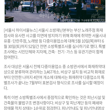
[서울시 하이서울뉴스] 서울시 소방재난본부는 부산 노래주점 화재
참사와 유사한 사고를 미연에 방지하기 위해 화재에 취약한 서울시내
유흥·단란주점, 노래방 등 다중이용업소에 대해 5월 10일(목)부터 6
월 30일(토)까지 52일간 전면 소방특별조사를 실시하기로 했다. 특별
조사에는 시민단체와 지자체, 건축· 전기·가스 등 유관기관이 함께
참여한다.
조사 대상은 서울시 전체 다중이용업소 중 소방관서에서 화재취약대
상으로 분류하여 관리하는 3,467개소. 비상구 설치 등 비교적 화재로
부터 안전한 나머지 4만여 개소에 대해서는 화재취약 다중업소의 특
별조사가 끝나는 7월부터 표본검사 형식으로 조사를 실시할 예정이
다.
특히 이번 소방특별조사에서 중점적으로 확인하는 것은 피난시설 및
건축물의 불법구조 변경사항이다. 비상구 및 피난계단 등의 폐쇄와
장애물 적치 상태는 1순위로 점검한다. 피난안내도 및 피난안내영상