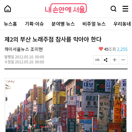
본
페
내
문
이
내
손
검
메
바
지
손
안
색
뉴
로
상
안
주
에
창
전
가
단
에
뉴스홈
기획·이슈
분야별 뉴스
비주얼 뉴스
우리동네
요
서
열
체
기
으
서
서
울
기
보
로
울
비
기
이
-
제2의 부산 노래주점 참사를 막아야 한다
스
동
서
바
울
좋
하이서울뉴스 조미현
45
조회
2,255
로
시
아
가
대
발행일
2012.05.10. 00:00
요
기
페
S
글
글
표
수정일
2012.05.10. 00:00
이
N
자
자
소
지
S
크
크
통
U
공
기
기
포
R
유
크
작
털
L
하
게
게
복
기
변
변
사
경
경
하
하
기
기