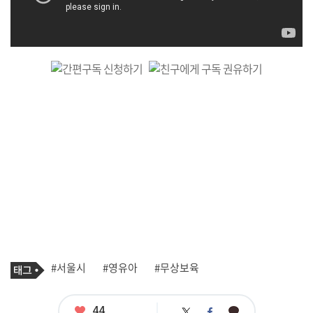
기
태
#서울시
#영유아
#무상보육
사
그
관
련
태
좋
44
카
트
페