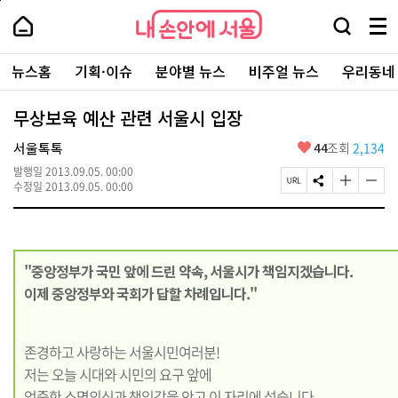
본
페
내
문
이
내
손
검
메
바
지
손
안
색
뉴
로
상
안
주
에
창
전
가
단
에
뉴스홈
기획·이슈
분야별 뉴스
비주얼 뉴스
우리동네
요
서
열
체
기
으
서
서
울
기
보
로
울
비
기
이
-
무상보육 예산 관련 서울시 입장
스
동
서
바
울
좋
서울톡톡
44
조회
2,134
로
시
아
가
대
발행일
2013.09.05. 00:00
요
기
페
S
글
글
표
수정일
2013.09.05. 00:00
이
N
자
자
소
지
S
크
크
통
U
공
기
기
포
R
유
크
작
털
L
하
게
게
"중앙정부가 국민 앞에 드린 약속, 서울시가 책임지겠습니다.
복
기
변
변
사
경
경
이제 중앙정부와 국회가 답할 차례입니다."
하
하
기
기
존경하고 사랑하는 서울시민여러분!
저는 오늘 시대와 시민의 요구 앞에
엄중한 소명의식과 책임감을 안고 이 자리에 섰습니다.