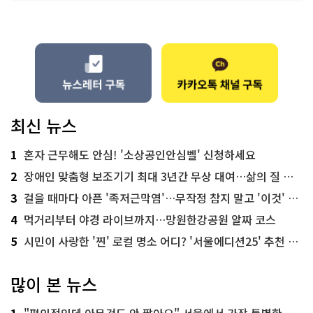
최신 뉴스
1
혼자 근무해도 안심! '소상공인안심벨' 신청하세요
2
장애인 맞춤형 보조기기 최대 3년간 무상 대여…삶의 질 높인다
3
걸을 때마다 아픈 '족저근막염'…무작정 참지 말고 '이것' 해보세요!
4
먹거리부터 야경 라이브까지…망원한강공원 알짜 코스
5
시민이 사랑한 '찐' 로컬 명소 어디? '서울에디션25' 추천 코스
많이 본 뉴스
1
"편의점인데 아무것도 안 팔아요" 서울에서 가장 특별한 편의점의 정체