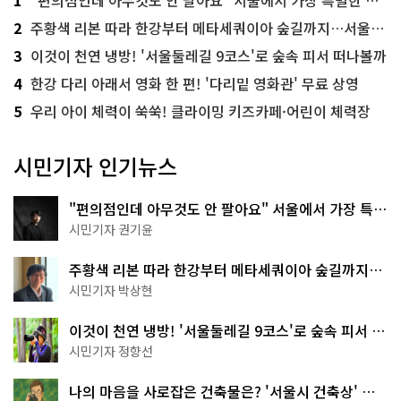
2
주황색 리본 따라 한강부터 메타세쿼이아 숲길까지…서울둘레길 15코스
3
이것이 천연 냉방! '서울둘레길 9코스'로 숲속 피서 떠나볼까
4
한강 다리 아래서 영화 한 편! '다리밑 영화관' 무료 상영
5
우리 아이 체력이 쑥쑥! 클라이밍 키즈카페·어린이 체력장
시민기자 인기뉴스
"편의점인데 아무것도 안 팔아요" 서울에서 가장 특별
한 편의점의 정체
시민기자 권기윤
주황색 리본 따라 한강부터 메타세쿼이아 숲길까지…
서울둘레길 15코스
시민기자 박상현
이것이 천연 냉방! '서울둘레길 9코스'로 숲속 피서 떠
나볼까
시민기자 정향선
나의 마음을 사로잡은 건축물은? '서울시 건축상' 수