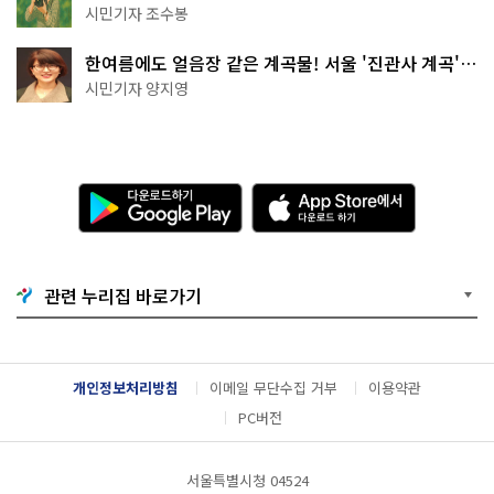
상작 공개!
시민기자 조수봉
한여름에도 얼음장 같은 계곡물! 서울 '진관사 계곡'이
천국이네~
시민기자 양지영
다
A
운
p
로
p
드
S
하
t
기
o
관련 누리집 바로가기
G
r
o
e
o
에
g
서
l
다
개인정보처리방침
이메일 무단수집 거부
이용약관
e
운
P
로
PC버전
l
드
a
하
y
기
서울특별시청 04524