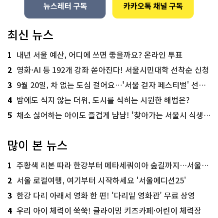
최신 뉴스
1
내년 서울 예산, 어디에 쓰면 좋을까요? 온라인 투표
2
영화·AI 등 192개 강좌 쏟아진다! 서울시민대학 선착순 신청
3
9월 20일, 차 없는 도심 걸어요…'서울 걷자 페스티벌' 선착순 5천명
4
밤에도 식지 않는 더위, 도시를 식히는 시원한 해법은?
5
채소 싫어하는 아이도 즐겁게 냠냠! '찾아가는 서울시 식생활 교육' 현장
많이 본 뉴스
1
주황색 리본 따라 한강부터 메타세쿼이아 숲길까지…서울둘레길 15코스
2
서울 로컬여행, 여기부터 시작하세요 '서울에디션25'
3
한강 다리 아래서 영화 한 편! '다리밑 영화관' 무료 상영
4
우리 아이 체력이 쑥쑥! 클라이밍 키즈카페·어린이 체력장