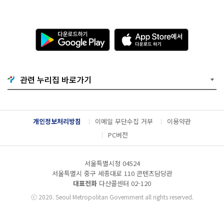
다
A
운
p
로
p
드
S
하
t
기
o
관련 누리집 바로가기
G
r
o
e
o
에
g
서
l
다
개인정보처리방침
이메일 무단수집 거부
이용약관
e
운
P
로
PC버전
l
드
a
하
y
기
서울특별시청 04524
서울특별시 중구 세종대로 110 콘텐츠담당관
대표전화
다산콜센터
02-120
ⓒ
2020. Seoul Metropolitan Government all rights reserved.