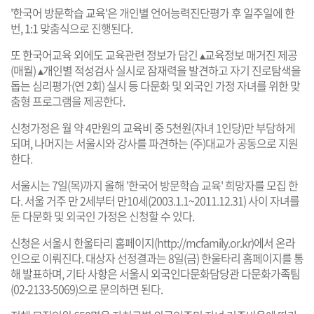
'한국어 방문학습 교육'은 개인별 언어능력진단평가 후 일주일에 한
번, 1:1 맞춤식으로 진행된다.
또 한국어교육 외에도 교육관련 정보가 담긴 ▴교육정보 매거진 제공
(매월) ▴개인별 적성검사 실시로 잠재력을 발견하고 자기 진로탐색을
돕는 심리평가(연 2회) 실시 등 다문화 및 외국인 가정 자녀를 위한 맞
춤형 프로그램을 제공한다.
신청가정은 월 약 4만원의 교육비 중 5천원(자녀 1인당)만 부담하게
되며, 나머지는 서울시와 강사를 파견하는 (주)대교가 공동으로 지원
한다.
서울시는 7일(목)까지 올해 '한국어 방문학습 교육' 희망자를 모집 한
다. 서울 거주 만 2세부터 만10세(2003.1.1~2011.12.31) 사이 자녀를
둔 다문화 및 외국인 가정은 신청할 수 있다.
신청은 서울시 한울타리 홈페이지(
http://mcfamily.or.kr
)에서 온라
인으로 이뤄진다. 대상자 선정결과는 8일(금) 한울타리 홈페이지를 통
해 발표하며, 기타 사항은 서울시 외국인다문화담당관 다문화가족팀
(02-2133-5069)으로 문의하면 된다.