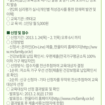
지 발송
- 연2회 심리평가 실시(개인별 적성검사를 통한 잠재력 발견 및
이해)
○ 교육기관 : ㈜대교
○ 교 육 비 : 1인당 월 5,000원
■ 신청 및 접수
○ 신청기간 : 2013. 1. 24(목) ~ 2. 7(목) 오후 6시 까지
○ 신청방법
- 신청서 : 온라인(On-Line) 제출, 한울타리 홈페이지(
http://ww
w.mcfamily.or.kr
)
- 건강보험료 납입 확인서 : 우편제출(전국가구평균소득 100%
이하 가구 해당자만)
○ 선정방식 : 접수자를 전산추첨하여 교육대상자 결정
- 1순위 : 저소득 가구 우선 선정(제출된 건강보험료 납입확인서
로 확인)
- 2순위 : 신규 신청자 - 기타 신청자를 무작위 전산추첨하여 교육
대상자 선정
○ 교육대상자 선정 결과발표 및 확인
- 발표일시 : 2013. 2. 8(금) 17:00
- 발표장소 : 한울타리 홈페이지(
http://www.mcfamily.or.kr
)
○ 결과발표 후 제출서류(선정자에 한함)