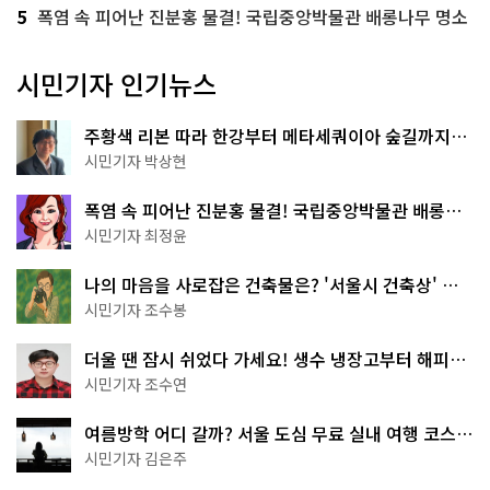
5
폭염 속 피어난 진분홍 물결! 국립중앙박물관 배롱나무 명소
시민기자 인기뉴스
주황색 리본 따라 한강부터 메타세쿼이아 숲길까지…
서울둘레길 15코스
시민기자 박상현
폭염 속 피어난 진분홍 물결! 국립중앙박물관 배롱나
무 명소
시민기자 최정윤
나의 마음을 사로잡은 건축물은? '서울시 건축상' 수
상작 공개!
시민기자 조수봉
더울 땐 잠시 쉬었다 가세요! 생수 냉장고부터 해피소
·무더위쉼터까지
시민기자 조수연
여름방학 어디 갈까? 서울 도심 무료 실내 여행 코스
추천
시민기자 김은주