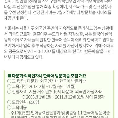
전체 모집인원 650명을 자치구별 외국인주민 자녀 거주비율에 따라
나눈 후 전산추첨을 통해 최종 확정하며, 저소득 가구 및 신규신청자
를 우선 선정한다. 선정된 자녀는 2월 3주째부터 방문학습 서비스를
제공받게 된다.
서울시는 서울거주 외국인 주민이 지속적으로 증가하고 있는 상황에
서 외국인근로자·결혼이주 부모의 바쁜 직장생활, 서툰 한국어 실력
등의 이유로 자녀들의 원활한 한국어 습득이 어려워 한국학교 입학을
포기하거나 입학 후 부적응하는 사례를 사전에 방지하기 위해 ㈜대교
와 공동으로 만2세~10세 자녀를 대상으로 '한국어 방문학습'을 2011
년부터 제공해오고 있다.
■ 다문화·외국인자녀 한국어 방문학습 모집 개요
○ 교 육 명 : 다문화·외국인자녀 한국어 방문학습
○ 교육기간 : 2013. 2월 ~ 12월 (총 11개월)
○ 신청자격 : 서울 거주 만2~10세 다문화·외국인 가정 자녀
※ 2003년 1월 1일 ~ 2011년 12월 31일 사이 출생자
○ 모집인원 : 650명
○ 교육내용
- 주1회(15분) 언어능력진단평가 및 맞춤형 1:1 한국어 방문학습
- 월1회(웹진) 교육정보 매거진 발송 및 분기 1회 오프라인 정보