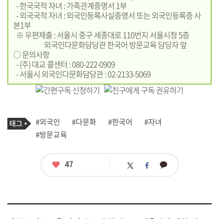
- 한국국적 자녀 : 가족관계증명서 1부
- 외국국적 자녀 : 외국인등록사실증명서 또는 외국인등록증 사
본1부
※ 우편제출 : 서울시 중구 세종대로 110번지 서울시청 5층
외국인다문화담당관 한국어 방문교육 담당자 앞
○ 문의사항
- (주) 대교 콜센터 : 080-222-0909
- 서울시 외국인다문화담당관 : 02-2133-5069
기
태
#외국인
#다문화
#한국어
#자녀
사
그
관
#방문교육
련
태
그
좋
47
카
트
페
아
카
위
이
요
오
터
스
톡
북