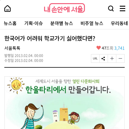
본
페
내
문
이
내
손
검
메
바
지
손
안
색
뉴
로
상
안
주
에
창
전
가
단
에
뉴스홈
기획·이슈
분야별 뉴스
비주얼 뉴스
우리동네
요
서
열
체
기
으
서
서
울
기
보
로
울
비
기
이
-
한국어가 어려워 학교가기 싫어했다면?
스
동
서
바
울
좋
서울톡톡
47
조회
3,741
로
시
아
가
대
발행일
2013.02.04. 00:00
요
기
페
S
글
글
표
수정일
2013.02.04. 00:00
이
N
자
자
소
지
S
크
크
통
U
공
기
기
포
R
유
크
작
털
L
하
게
게
복
기
변
변
사
경
경
하
하
기
기