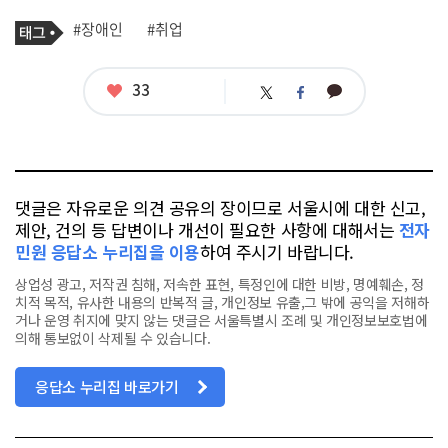
기
태
#장애인
#취업
사
그
관
련
태
좋
33
카
트
페
그
아
카
위
이
요
오
터
스
톡
북
댓글은 자유로운 의견 공유의 장이므로 서울시에 대한 신고,
제안, 건의 등 답변이나 개선이 필요한 사항에 대해서는
전자
민원 응답소 누리집을 이용
하여 주시기 바랍니다.
상업성 광고, 저작권 침해, 저속한 표현, 특정인에 대한 비방, 명예훼손, 정
치적 목적, 유사한 내용의 반복적 글, 개인정보 유출,그 밖에 공익을 저해하
거나 운영 취지에 맞지 않는 댓글은 서울특별시 조례 및 개인정보보호법에
의해 통보없이 삭제될 수 있습니다.
응답소 누리집 바로가기