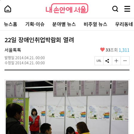
본
페
내
문
이
내
손
검
메
바
지
손
안
색
뉴
로
상
안
주
에
창
전
가
단
에
뉴스홈
기획·이슈
분야별 뉴스
비주얼 뉴스
우리동네
요
서
열
체
기
으
서
서
울
기
보
로
울
비
기
이
-
22일 장애인취업박람회 열려
스
동
서
바
울
좋
서울톡톡
33
조회
1,311
로
시
아
가
대
발행일
2014.04.21. 00:00
요
기
페
S
글
글
표
수정일
2014.04.21. 00:00
이
N
자
자
소
지
S
크
크
통
U
공
기
기
포
R
유
크
작
털
L
하
게
게
복
기
변
변
사
경
경
하
하
기
기