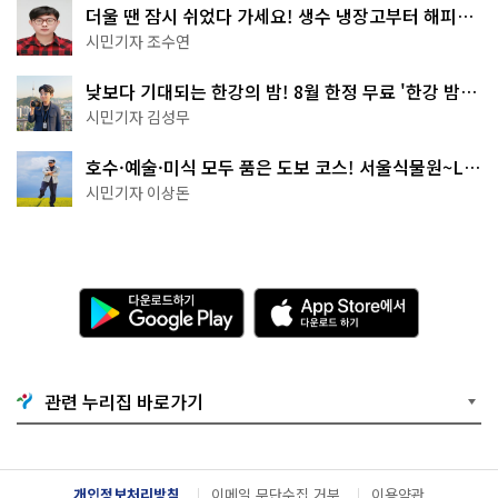
더울 땐 잠시 쉬었다 가세요! 생수 냉장고부터 해피소
·무더위쉼터까지
시민기자 조수연
낮보다 기대되는 한강의 밤! 8월 한정 무료 '한강 밤
핑' 예약은?
시민기자 김성무
호수·예술·미식 모두 품은 도보 코스! 서울식물원~LG
아트센터~마곡테라스거리
시민기자 이상돈
다
A
운
p
로
p
드
S
하
t
기
o
관련 누리집 바로가기
G
r
o
e
o
에
g
서
l
다
개인정보처리방침
이메일 무단수집 거부
이용약관