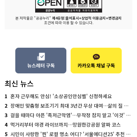
본 저작물은 "공공누리"
제4유형:출처표시+상업적 이용금지+변경금지
조건에 따라 이용 할 수 있습니다.
최신 뉴스
1
혼자 근무해도 안심! '소상공인안심벨' 신청하세요
2
장애인 맞춤형 보조기기 최대 3년간 무상 대여…삶의 질 높인다
3
걸을 때마다 아픈 '족저근막염'…무작정 참지 말고 '이것' 해보세요!
4
먹거리부터 야경 라이브까지…망원한강공원 알짜 코스
5
시민이 사랑한 '찐' 로컬 명소 어디? '서울에디션25' 추천 코스