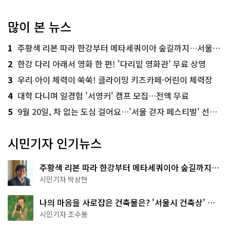
많이 본 뉴스
1
주황색 리본 따라 한강부터 메타세쿼이아 숲길까지…서울둘레길 15코스
2
한강 다리 아래서 영화 한 편! '다리밑 영화관' 무료 상영
3
우리 아이 체력이 쑥쑥! 클라이밍 키즈카페·어린이 체력장
4
대학 다니며 일경험 '서영커' 캠프 모집…전액 무료
5
9월 20일, 차 없는 도심 걸어요…'서울 걷자 페스티벌' 선착순 5천명
시민기자 인기뉴스
주황색 리본 따라 한강부터 메타세쿼이아 숲길까지…
서울둘레길 15코스
시민기자 박상현
나의 마음을 사로잡은 건축물은? '서울시 건축상' 수
상작 공개!
시민기자 조수봉