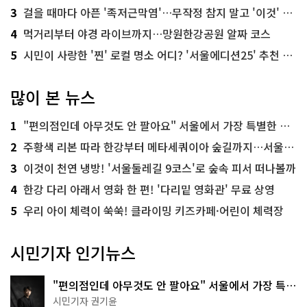
3
걸을 때마다 아픈 '족저근막염'…무작정 참지 말고 '이것' 해보세요!
4
먹거리부터 야경 라이브까지…망원한강공원 알짜 코스
5
시민이 사랑한 '찐' 로컬 명소 어디? '서울에디션25' 추천 코스
많이 본 뉴스
1
"편의점인데 아무것도 안 팔아요" 서울에서 가장 특별한 편의점의 정체
2
주황색 리본 따라 한강부터 메타세쿼이아 숲길까지…서울둘레길 15코스
3
이것이 천연 냉방! '서울둘레길 9코스'로 숲속 피서 떠나볼까
4
한강 다리 아래서 영화 한 편! '다리밑 영화관' 무료 상영
5
우리 아이 체력이 쑥쑥! 클라이밍 키즈카페·어린이 체력장
시민기자 인기뉴스
"편의점인데 아무것도 안 팔아요" 서울에서 가장 특별
한 편의점의 정체
시민기자 권기윤