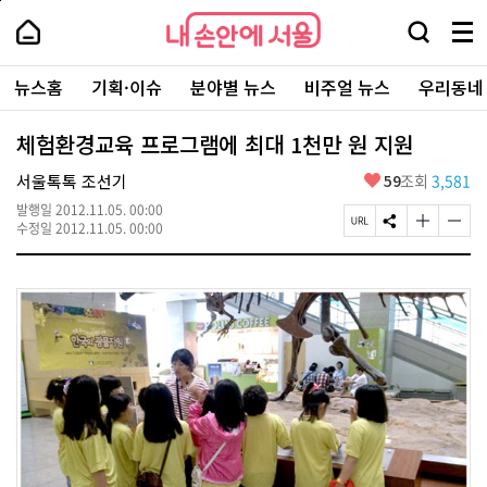
본
페
내
문
이
내
손
검
메
바
지
손
안
색
뉴
로
상
안
주
에
창
전
가
단
에
뉴스홈
기획·이슈
분야별 뉴스
비주얼 뉴스
우리동네
요
서
열
체
기
으
서
서
울
기
보
로
울
비
기
이
-
체험환경교육 프로그램에 최대 1천만 원 지원
스
동
서
바
울
좋
서울톡톡 조선기
59
조회
3,581
로
시
아
가
대
발행일
2012.11.05. 00:00
요
기
페
S
글
글
표
수정일
2012.11.05. 00:00
이
N
자
자
소
지
S
크
크
통
U
공
기
기
포
R
유
크
작
털
L
하
게
게
복
기
변
변
사
경
경
하
하
기
기