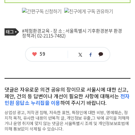
기
태
#체험환경교육 - 장 소 : 서울특별시 기후환경본부 환경
사
그
정책과( 02-2115-7482)
관
련
태
그
좋
59
카
트
페
아
카
위
이
요
오
터
스
톡
북
댓글은 자유로운 의견 공유의 장이므로 서울시에 대한 신고,
제안, 건의 등 답변이나 개선이 필요한 사항에 대해서는
전자
민원 응답소 누리집을 이용
하여 주시기 바랍니다.
상업성 광고, 저작권 침해, 저속한 표현, 특정인에 대한 비방, 명예훼손, 정
치적 목적, 유사한 내용의 반복적 글, 개인정보 유출,그 밖에 공익을 저해하
거나 운영 취지에 맞지 않는 댓글은 서울특별시 조례 및 개인정보보호법에
의해 통보없이 삭제될 수 있습니다.