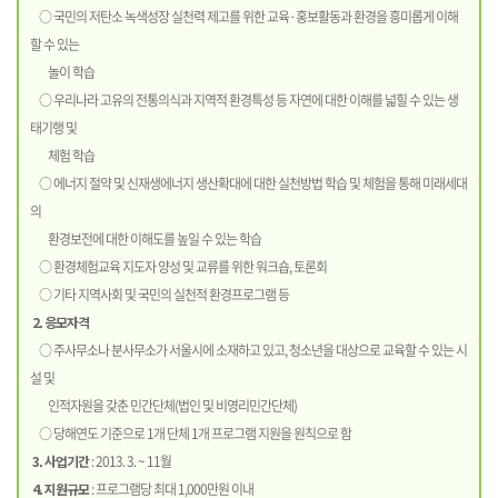
○ 국민의 저탄소 녹색성장 실천력 제고를 위한 교육·홍보활동과 환경을 흥미롭게 이해
할 수 있는
놀이 학습
○ 우리나라 고유의 전통의식과 지역적 환경특성 등 자연에 대한 이해를 넓힐 수 있는 생
태기행 및
체험 학습
○ 에너지 절약 및 신재생에너지 생산확대에 대한 실천방법 학습 및 체험을 통해 미래세대
의
환경보전에 대한 이해도를 높일 수 있는 학습
○ 환경체험교육 지도자 양성 및 교류를 위한 워크숍, 토론회
○ 기타 지역사회 및 국민의 실천적 환경프로그램 등
2. 응모자격
○ 주사무소나 분사무소가 서울시에 소재하고 있고, 청소년을 대상으로 교육할 수 있는 시
설 및
인적자원을 갖춘 민간단체(법인 및 비영리민간단체)
○ 당해연도 기준으로 1개 단체 1개 프로그램 지원을 원칙으로 함
3. 사업기간
: 2013. 3. ~ 11월
4. 지원규모
: 프로그램당 최대 1,000만원 이내