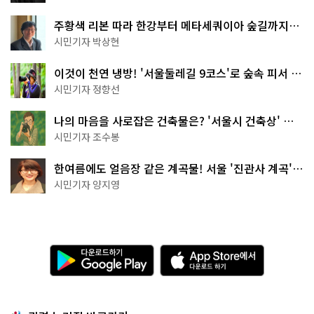
주황색 리본 따라 한강부터 메타세쿼이아 숲길까지…
서울둘레길 15코스
시민기자 박상현
이것이 천연 냉방! '서울둘레길 9코스'로 숲속 피서 떠
나볼까
시민기자 정향선
나의 마음을 사로잡은 건축물은? '서울시 건축상' 수
상작 공개!
시민기자 조수봉
한여름에도 얼음장 같은 계곡물! 서울 '진관사 계곡'이
천국이네~
시민기자 양지영
다
A
운
p
로
p
드
S
하
t
기
o