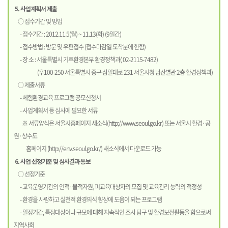
5. 사업계획서 제출
○ 접수기간 및 방법
- 접수기간 : 2012.11.5(월) ~ 11.13(화) (9일간)
- 접수방법 : 방문 및 우편접수 (접수마감일 도착분에 한함)
- 장 소 : 서울특별시 기후환경본부 환경정책과( 02-2115-7482)
(우100-250 서울특별시 중구 삼일대로 231 서울시청 남산별관 2층 환경정책과)
○ 제출서류
- 체험환경교육 프로그램 공모신청서
- 사업계획서 등 심사에 필요한 서류
※ 서류양식은 서울시홈페이지 새소식(
http://www.seoul.go.kr
) 또는 서울시 환경·공
원·상수도
홈페이지 (
http://env.seoul.go.kr/
) 새소식에서 다운로드 가능
6. 사업 선정기준 및 심사결과 통보
○ 선정기준
- 교육운영기관의 인적·물적자원, 피교육대상자의 모집 및 교육관리 능력의 적정성
- 환경을 사랑하고 실천적 환경의식 향상에 도움이 되는 프로그램
- 일정기간, 특정대상이나 규모에 대해 지속적인 조사 탐구 및 환경보전활동을 함으로써
지역사회