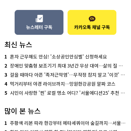
최신 뉴스
1
혼자 근무해도 안심! '소상공인안심벨' 신청하세요
2
장애인 맞춤형 보조기기 최대 3년간 무상 대여…삶의 질 높인다
3
걸을 때마다 아픈 '족저근막염'…무작정 참지 말고 '이것' 해보세요!
4
먹거리부터 야경 라이브까지…망원한강공원 알짜 코스
5
시민이 사랑한 '찐' 로컬 명소 어디? '서울에디션25' 추천 코스
많이 본 뉴스
1
주황색 리본 따라 한강부터 메타세쿼이아 숲길까지…서울둘레길 15코스