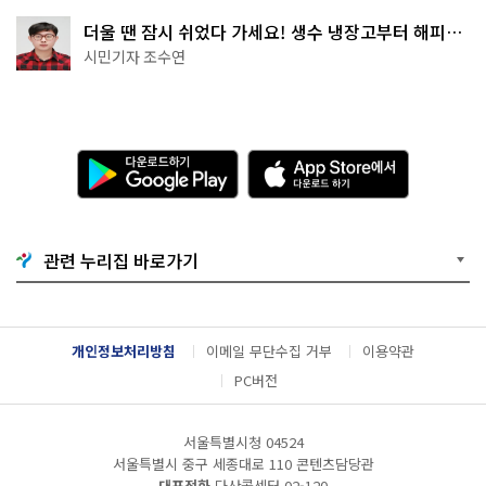
더울 땐 잠시 쉬었다 가세요! 생수 냉장고부터 해피소
·무더위쉼터까지
시민기자 조수연
다
A
운
p
로
p
드
S
하
t
기
o
관련 누리집 바로가기
G
r
o
e
o
에
g
서
l
다
개인정보처리방침
이메일 무단수집 거부
이용약관
e
운
P
로
PC버전
l
드
a
하
y
기
서울특별시청 04524
서울특별시 중구 세종대로 110 콘텐츠담당관
대표전화
다산콜센터
02-120