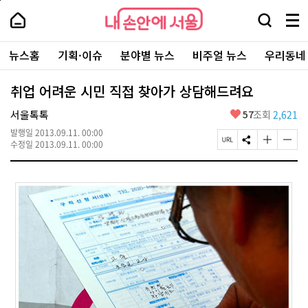
본
페
내
문
이
내
손
검
메
바
지
손
안
색
뉴
로
상
안
주
에
창
전
가
단
에
뉴스홈
기획·이슈
분야별 뉴스
비주얼 뉴스
우리동네
요
서
열
체
기
으
서
서
울
기
보
로
울
비
기
이
-
취업 어려운 시민 직접 찾아가 상담해드려요
스
동
서
바
울
좋
서울톡톡
57
조회
2,621
로
시
아
가
대
발행일
2013.09.11. 00:00
요
기
페
S
글
글
표
수정일
2013.09.11. 00:00
이
N
자
자
소
지
S
크
크
통
U
공
기
기
포
R
유
크
작
털
L
하
게
게
복
기
변
변
사
경
경
하
하
기
기