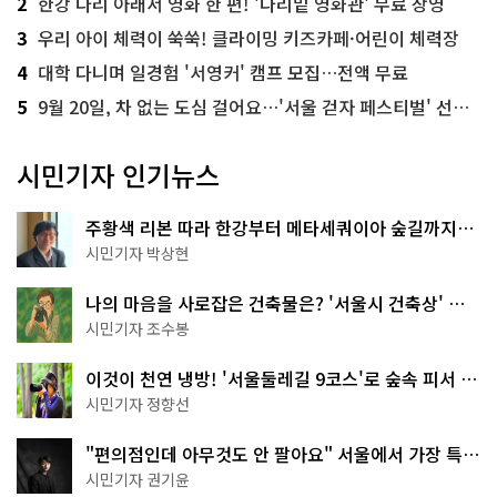
2
한강 다리 아래서 영화 한 편! '다리밑 영화관' 무료 상영
3
우리 아이 체력이 쑥쑥! 클라이밍 키즈카페·어린이 체력장
4
대학 다니며 일경험 '서영커' 캠프 모집…전액 무료
5
9월 20일, 차 없는 도심 걸어요…'서울 걷자 페스티벌' 선착순 5천명
시민기자 인기뉴스
주황색 리본 따라 한강부터 메타세쿼이아 숲길까지…
서울둘레길 15코스
시민기자 박상현
나의 마음을 사로잡은 건축물은? '서울시 건축상' 수
상작 공개!
시민기자 조수봉
이것이 천연 냉방! '서울둘레길 9코스'로 숲속 피서 떠
나볼까
시민기자 정향선
"편의점인데 아무것도 안 팔아요" 서울에서 가장 특별
한 편의점의 정체
시민기자 권기윤