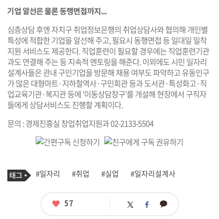
기업 알선은 물론 동행면접까지...
심층상담 후엔 자치구 취업정보은행의 취업상담사와 협의해 개인별
특성에 적합한 기업을 알선해 주고, 필요시 동행면접 등 일대일 밀착
지원 서비스도 제공한다. 직업훈련이 필요할 경우에는 직업훈련기관
과도 연결해 주는 등 지속적 멘토링을 해준다. 이외에도 시민 일자리
설계사들은 관내 구인기업을 방문해 채용 여부도 파악하고 유동인구
가 많은 대형마트·지하철역사·구민회관 등과 도서관·특성화고·직
업교육기관·복지관 등에 '이동상담창구'를 개설해 현장에서 구직자
들에게 상담서비스도 진행할 계획이다.
문의 : 경제진흥실 창업취업지원과 02-2133-5504
기
태
#일자리
#취업
#실업
#일자리설계사
사
그
관
련
태
좋
57
카
트
페
그
아
카
위
이
요