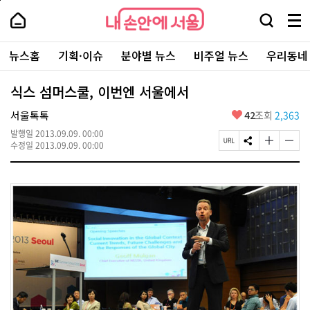
본
페
내
문
이
내
손
검
메
바
지
손
안
색
뉴
로
상
안
주
에
창
전
가
단
에
뉴스홈
기획·이슈
분야별 뉴스
비주얼 뉴스
우리동네
요
서
열
체
기
으
서
서
울
기
보
로
울
비
기
이
-
식스 섬머스쿨, 이번엔 서울에서
스
동
서
바
울
좋
서울톡톡
42
조회
2,363
로
시
아
가
대
발행일
2013.09.09. 00:00
요
기
페
S
글
글
표
수정일
2013.09.09. 00:00
이
N
자
자
소
지
S
크
크
통
U
공
기
기
포
R
유
크
작
털
L
하
게
게
복
기
변
변
사
경
경
하
하
기
기