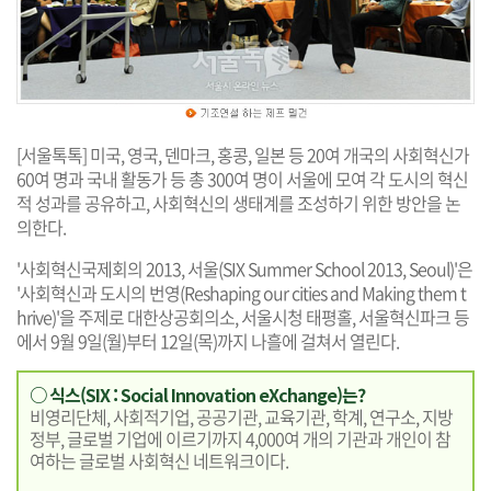
[서울톡톡] 미국, 영국, 덴마크, 홍콩, 일본 등 20여 개국의 사회혁신가
60여 명과 국내 활동가 등 총 300여 명이 서울에 모여 각 도시의 혁신
적 성과를 공유하고, 사회혁신의 생태계를 조성하기 위한 방안을 논
의한다.
'사회혁신국제회의 2013, 서울(SIX Summer School 2013, Seoul)'은
'사회혁신과 도시의 번영(Reshaping our cities and Making them t
hrive)'을 주제로 대한상공회의소, 서울시청 태평홀, 서울혁신파크 등
에서 9월 9일(월)부터 12일(목)까지 나흘에 걸쳐서 열린다.
○ 식스(SIX : Social Innovation eXchange)는?
비영리단체, 사회적기업, 공공기관, 교육기관, 학계, 연구소, 지방
정부, 글로벌 기업에 이르기까지 4,000여 개의 기관과 개인이 참
여하는 글로벌 사회혁신 네트워크이다.