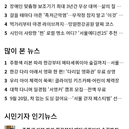
2
장애인 맞춤형 보조기기 최대 3년간 무상 대여…삶의 질 높인다
3
걸을 때마다 아픈 '족저근막염'…무작정 참지 말고 '이것' 해보세요!
4
먹거리부터 야경 라이브까지…망원한강공원 알짜 코스
5
시민이 사랑한 '찐' 로컬 명소 어디? '서울에디션25' 추천 코스
많이 본 뉴스
1
주황색 리본 따라 한강부터 메타세쿼이아 숲길까지…서울둘레길 15코스
2
한강 다리 아래서 영화 한 편! '다리밑 영화관' 무료 상영
3
우리 아이 체력이 쑥쑥! 클라이밍 키즈카페·어린이 체력장
4
대학 다니며 일경험 '서영커' 캠프 모집…전액 무료
5
9월 20일, 차 없는 도심 걸어요…'서울 걷자 페스티벌' 선착순 5천명
시민기자 인기뉴스