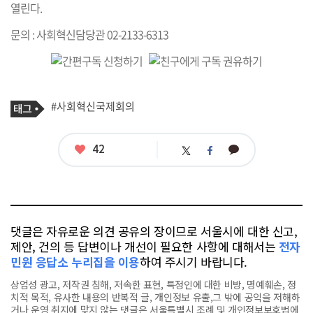
열린다.
문의 : 사회혁신담당관 02-2133-6313
기
태
#사회혁신국제회의
사
그
관
련
태
좋
42
카
트
페
그
아
카
위
이
요
오
터
스
톡
북
댓글은 자유로운 의견 공유의 장이므로 서울시에 대한 신고,
제안, 건의 등 답변이나 개선이 필요한 사항에 대해서는
전자
민원 응답소 누리집을 이용
하여 주시기 바랍니다.
상업성 광고, 저작권 침해, 저속한 표현, 특정인에 대한 비방, 명예훼손, 정
치적 목적, 유사한 내용의 반복적 글, 개인정보 유출,그 밖에 공익을 저해하
거나 운영 취지에 맞지 않는 댓글은 서울특별시 조례 및 개인정보보호법에