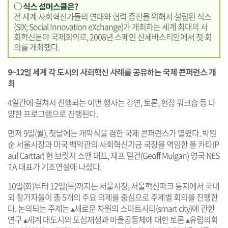
○ 식스 섬머스쿨은?
전 세계 사회혁신가들의 연대와 협력 증진을 위해서 설립된 식스
(SIX; Social Innovation eXchange)가 개최하는 세계 최대의 사
회혁신분야 국제회의로, 2008년 스페인 산세바스티안에서 첫 회
의를 개최했다.
9~12일 세계 각 도시의 사회혁신 사례를 공유하는 국제 콘퍼런스 개
최
4일간에 걸쳐서 진행되는 이번 행사는 강연, 토론, 현장 워크숍 등 다
양한 프로그램으로 진행된다.
먼저 9일(월), 첫날에는 개막식을 겸한 국제 콘퍼런스가 열렸다. 박원
순 서울시장과 미국 백악관의 사회혁신기금 국장을 역임한 폴 카타(P
aul Carttar) 현 브릿지 스팬 대표, 제프 멀건(Geoff Mulgan) 영국 NES
TA 대표가 기조연설에 나섰다.
10일(화)부터 12일(목)까지는 서울시청, 서울혁신파크 등지에서 국내
외 참가자들이 총 5개의 주요 의제를 중심으로 주제별 회의를 진행한
다. 논의되는 주제는 ▴새로운 차원의 스마트시티(smart city)에 관한
연구 ▴세계 대도시의 도심재생과 마을공동체에 대한 토론 ▴유럽의회