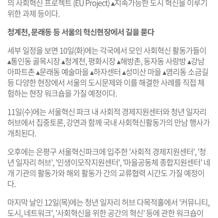
의 사회혁신 프로젝트 (EU Project) ▴지속가능한 도시 혁신을 이루기
위한 과제 등이다.
청계천, 문래동 등 서울의 혁신현장에서 길을 묻다
세부 일정을 보면 10일(화)에는 각국에서 모인 사회혁신 활동가들이
▴통인동 골목시장 ▴청계천, 평화시장 ▴해방촌, 동자동 사랑방 ▴강남
아파트촌 ▴문래동 예술마을 ▴하자센터 ▴성미산 마을 ▴염리동 소금길
등 다양한 현장에서 서울의 도시문제와 이를 해결한 사례를 직접 체
험하는 현장 워크숍을 가질 예정이다.
11일(수)에는 서울혁신 파크 내 사회적 경제지원센터와 청년 일자리
허브에서 집중토론, 강연과 함께 국내 사회혁신활동가의 만남 행사가
개최된다.
오후에는 은평구 서울혁신파크에 입주한 '사회적 경제지원센터', '청
년 일자리 허브', '인생이모작지원센터', '마을공동체 종합지원센터' 네
개 기관의 활동가와 해외 활동가 간의 교류협력 시간도 가질 예정이
다.
마지막 날인 12일(목)에는 청년 일자리 허브 다목적홀에서 '커뮤니티,
도시, 네트워크', '사회혁신을 위한 공간의 혁신' 등에 관한 워크숍이