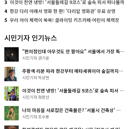
3
이것이 천연 냉방! '서울둘레길 9코스'로 숲속 피서 떠나볼까
4
한강 다리 아래서 영화 한 편! '다리밑 영화관' 무료 상영
5
우리 아이 체력이 쑥쑥! 클라이밍 키즈카페·어린이 체력장
시민기자 인기뉴스
"편의점인데 아무것도 안 팔아요" 서울에서 가장 특별
한 편의점의 정체
시민기자 권기윤
주황색 리본 따라 한강부터 메타세쿼이아 숲길까지…
서울둘레길 15코스
시민기자 박상현
이것이 천연 냉방! '서울둘레길 9코스'로 숲속 피서 떠
나볼까
시민기자 정향선
나의 마음을 사로잡은 건축물은? '서울시 건축상' 수
상작 공개!
시민기자 조수봉