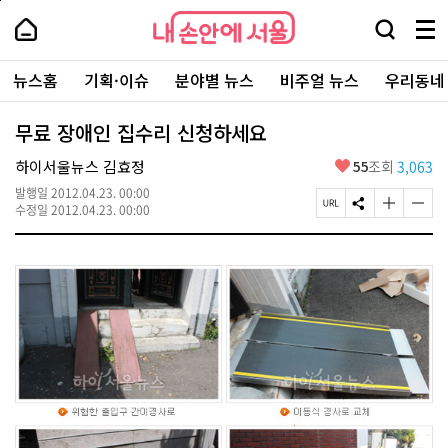
본
페
내
문
이
내
손
검
메
바
지
손
안
색
뉴
로
상
안
주
에
창
전
가
단
에
뉴스홈
기획·이슈
분야별 뉴스
비주얼 뉴스
우리동네
요
서
열
체
기
으
서
서
울
기
보
로
울
비
기
이
-
무료 장애인 집수리 신청하세요
스
동
서
바
울
좋
하이서울뉴스 김효정
55
조회
3,063
로
시
아
가
대
발행일
2012.04.23. 00:00
요
기
페
S
글
글
표
수정일
2012.04.23. 00:00
이
N
자
자
소
지
S
크
크
통
U
공
기
기
포
R
유
크
작
털
L
하
게
게
복
기
변
변
사
경
경
하
하
기
기