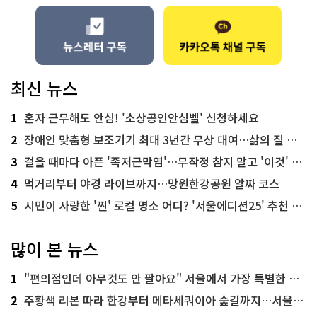
최신 뉴스
1
혼자 근무해도 안심! '소상공인안심벨' 신청하세요
2
장애인 맞춤형 보조기기 최대 3년간 무상 대여…삶의 질 높인다
3
걸을 때마다 아픈 '족저근막염'…무작정 참지 말고 '이것' 해보세요!
4
먹거리부터 야경 라이브까지…망원한강공원 알짜 코스
5
시민이 사랑한 '찐' 로컬 명소 어디? '서울에디션25' 추천 코스
많이 본 뉴스
1
"편의점인데 아무것도 안 팔아요" 서울에서 가장 특별한 편의점의 정체
2
주황색 리본 따라 한강부터 메타세쿼이아 숲길까지…서울둘레길 15코스