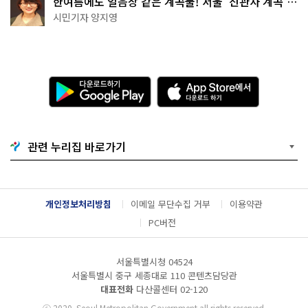
한여름에도 얼음장 같은 계곡물! 서울 '진관사 계곡'이
천국이네~
시민기자 양지영
다
A
운
p
로
p
드
S
하
t
기
o
관련 누리집 바로가기
G
r
o
e
o
에
g
서
l
다
개인정보처리방침
이메일 무단수집 거부
이용약관
e
운
P
로
PC버전
l
드
a
하
y
기
서울특별시청 04524
서울특별시 중구 세종대로 110 콘텐츠담당관
대표전화
다산콜센터
02-120
ⓒ
2020. Seoul Metropolitan Government all rights reserved.