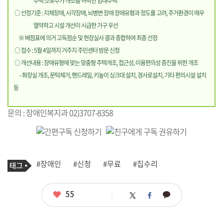
주택 소유주가 개조를 허락한 임대주택
○ 선정기준 : 지체장애, 시각장애, 뇌병변 장애 장애유형과 정도를 고려, 주거환경이 매우
열악하고 시설 개선이 시급한 가구 우선
※ 배점표에 의거 고득점순 및 현장실사 결과 종합하여 최종 선정
○ 접수 : 5월 4일까지 거주지 주민센터 방문 신청
○ 개선내용 : 장애유형에 맞는 맞춤형 주택개조, 접근성, 이용편의성 증진을 위한 개조
- 화장실 개조, 문턱제거, 핸드레일, 키높이 싱크대 설치, 경사로설치, 기타 편의시설 설치
등
문의 : 장애인복지과 02)3707-8358
기
태
#장애인
#신청
#무료
#집수리
사
그
관
련
태
좋
55
카
트
페
그
아
카
위
이
요
오
터
스
톡
북