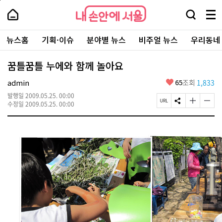
본
페
내
문
이
내
손
검
메
바
지
손
안
색
뉴
로
상
안
주
에
창
전
가
단
에
뉴스홈
기획·이슈
분야별 뉴스
비주얼 뉴스
우리동네
요
서
열
체
기
으
서
서
울
기
보
로
울
비
기
이
-
꿈틀꿈틀 누에와 함께 놀아요
스
동
서
바
울
좋
admin
65
조회
1,833
로
시
아
가
대
발행일
2009.05.25. 00:00
요
기
페
S
글
글
표
수정일
2009.05.25. 00:00
이
N
자
자
소
지
S
크
크
통
U
공
기
기
포
R
유
크
작
털
L
하
게
게
복
기
변
변
사
경
경
하
하
기
기