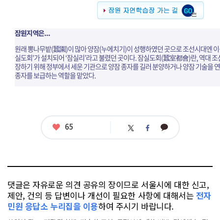
잠원지역은...
원래 뽕나무밭(蠶園)이 많아 양잠(누에치기)이 성행하였던 곳으로 조선시대엔 이
실도회'가 설치되어 ‘잠실리’라고 불렸던 곳이다. 잠실도회(蠶室都會)란, 역대 
장하기 위해 정부에서 세운 기관으로 양잠 종자를 길러 분양하거나 양잠 기술을 
종자를 보급하는 역할을 맡았다.
좋
65
카
트
페
아
카
위
이
요
오
터
스
톡
북
댓글은 자유로운 의견 공유의 장이므로 서울시에 대한 신고,
제안, 건의 등 답변이나 개선이 필요한 사항에 대해서는
전자
민원 응답소 누리집을 이용
하여 주시기 바랍니다.