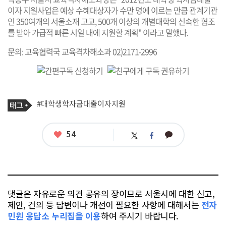
이자 지원사업은 예상 수혜대상자가 수만 명에 이르는 만큼 관계기관
인 350여개의 서울소재 고교, 500개 이상의 개별대학의 신속한 협조
를 받아 가급적 빠른 시일 내에 지원할 계획" 이라고 말했다.
문의: 교육협력국 교육격차해소과 02)2171-2996
기
태
#대학생학자금대출이자지원
사
그
관
련
태
좋
54
카
트
페
그
아
카
위
이
요
오
터
스
톡
북
댓글은 자유로운 의견 공유의 장이므로 서울시에 대한 신고,
제안, 건의 등 답변이나 개선이 필요한 사항에 대해서는
전자
민원 응답소 누리집을 이용
하여 주시기 바랍니다.