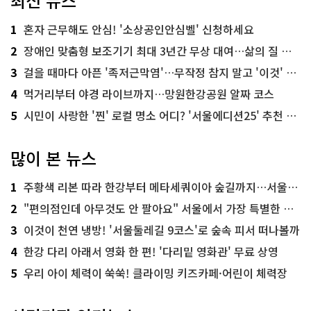
최신 뉴스
1
혼자 근무해도 안심! '소상공인안심벨' 신청하세요
2
장애인 맞춤형 보조기기 최대 3년간 무상 대여…삶의 질 높인다
3
걸을 때마다 아픈 '족저근막염'…무작정 참지 말고 '이것' 해보세요!
4
먹거리부터 야경 라이브까지…망원한강공원 알짜 코스
5
시민이 사랑한 '찐' 로컬 명소 어디? '서울에디션25' 추천 코스
많이 본 뉴스
1
주황색 리본 따라 한강부터 메타세쿼이아 숲길까지…서울둘레길 15코스
2
"편의점인데 아무것도 안 팔아요" 서울에서 가장 특별한 편의점의 정체
3
이것이 천연 냉방! '서울둘레길 9코스'로 숲속 피서 떠나볼까
4
한강 다리 아래서 영화 한 편! '다리밑 영화관' 무료 상영
5
우리 아이 체력이 쑥쑥! 클라이밍 키즈카페·어린이 체력장