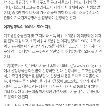
학생(조례 규정상 서울에 주소를 두고 서울소재 대학교에 재학 중이
거나, 서울소재 고교를 졸업하고 타지역 대학에 재학 중인 학생을 말
한다) 중 3인 이상 다자녀 가구의 둘째 이하 대학생은 소득수준과 상
관없이 가족관계증명서를 첨부하여 신청하면 된다.
이자발생액의 100% ~ 50% 지원
기초생활수급권자 및 그 자녀와 소득 하위 1~3분위에 해당하면 이자
를 전액 지원하고, 소득 하위 4~5분위는 이자발생액의 90%, 소득 하
위 6~7분위는 이자발생액의 70%를 지원한다. 또 3인 이상 다자녀 가
구의 경우 둘째부터 소득수준과 상관없이 이자발생액의 50%를 지원
한다.
4. 2(월)부터 6. 6(수)까지 서울시 홈페이지(
http://www.seoul.go.kr
)
에서 신청양식을 다운받아 신청하면 된다. 신청시에는 고교졸업증명
서, 가족관계증명서를 첨부한다. 신청한 내용을 토대로 고교졸업 여
부, 재학여부 등 사실확인을 거쳐 7월 중에 2012년도 상반기 이자를
지원하고 그 지원결과는 당사자에게 문자메시지로 통보할 계획이다.
기타 대학생 학자금대출 이자지원 관련사항은 서울시 120번 콜센터
로 문의하면 된다.
박종수 서울시 교육격차해소과장은 "2012년도 대학생 학자금대출