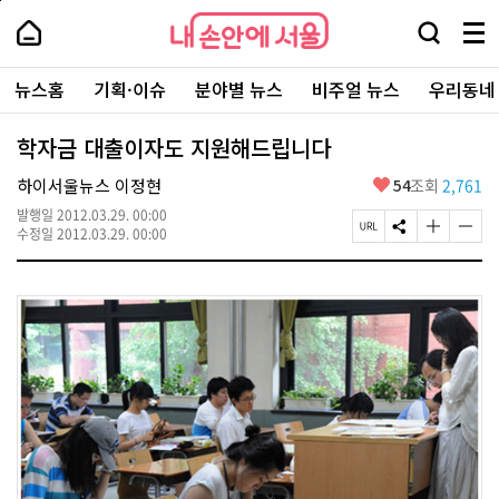
본
페
내
문
이
내
손
검
메
바
지
손
안
색
뉴
로
상
안
주
에
창
전
가
단
에
뉴스홈
기획·이슈
분야별 뉴스
비주얼 뉴스
우리동네
요
서
열
체
기
으
서
서
울
기
보
로
울
비
기
이
-
학자금 대출이자도 지원해드립니다
스
동
서
바
울
좋
하이서울뉴스 이정현
54
조회
2,761
로
시
아
가
대
발행일
2012.03.29. 00:00
요
기
페
S
글
글
표
수정일
2012.03.29. 00:00
이
N
자
자
소
지
S
크
크
통
U
공
기
기
포
R
유
크
작
털
L
하
게
게
복
기
변
변
사
경
경
하
하
기
기