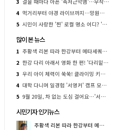
3
걸을 때마다 아픈 '족저근막염'…무작정 참지 말고 '이것' 해보세요!
4
먹거리부터 야경 라이브까지…망원한강공원 알짜 코스
5
시민이 사랑한 '찐' 로컬 명소 어디? '서울에디션25' 추천 코스
많이 본 뉴스
1
주황색 리본 따라 한강부터 메타세쿼이아 숲길까지…서울둘레길 15코스
2
한강 다리 아래서 영화 한 편! '다리밑 영화관' 무료 상영
3
우리 아이 체력이 쑥쑥! 클라이밍 키즈카페·어린이 체력장
4
대학 다니며 일경험 '서영커' 캠프 모집…전액 무료
5
9월 20일, 차 없는 도심 걸어요…'서울 걷자 페스티벌' 선착순 5천명
시민기자 인기뉴스
주황색 리본 따라 한강부터 메타세쿼이아 숲길까지…서울둘레길 15코스