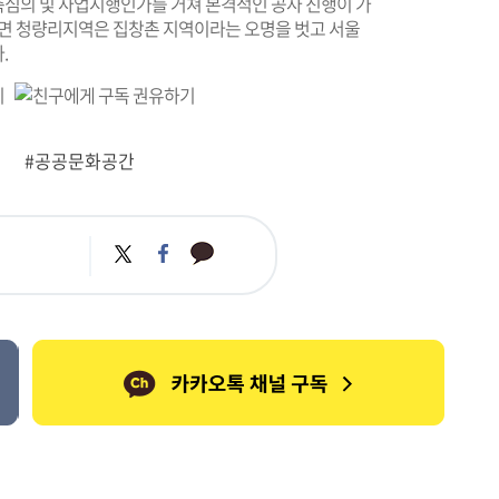
심의 및 사업시행인가를 거쳐 본격적인 공사 진행이 가
되면 청량리지역은 집창촌 지역이라는 오명을 벗고 서울
.
#공공문화공간
카
트
페
카
위
이
오
터
스
톡
북