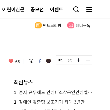
어린이신문
공모전
이벤트
검
메
색
뉴
창
전
열
체
팩트브리핑
레터구독
기
보
기
카
좋
트
페
66
페
인
글
글
카
위
이
아
이
쇄
자
자
오
터
스
요
지
하
크
크
톡
북
U
기
기
기
R
새
크
작
L
창
게
게
최신 뉴스
복
열
변
변
사
림
경
경
하
하
1
혼자 근무해도 안심! '소상공인안심벨' 신청하세요
기
기
2
장애인 맞춤형 보조기기 최대 3년간 무상 대여…삶의 질 높인다