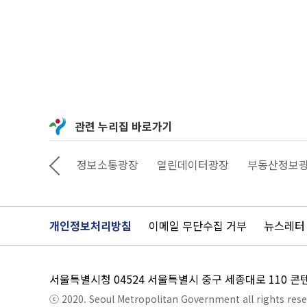
관련 누리집 바로가기
상상대로 서울
정보소통광장
열린데이터광장
부동산정보
개인정보처리방침
이메일 무단수집 거부
뉴스레터
서울특별시청 04524 서울특별시 중구 세종대로 110 
ⓒ 2020. Seoul Metropolitan Government all rights rese