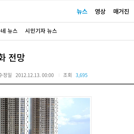
주
뉴스
영상
매거진
요
서
비
스
바
네 뉴스
시민기자 뉴스
로
가
기"
화 전망
수정일
2012.12.13. 00:00
조회
3,695