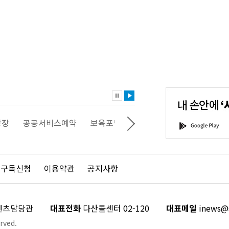
내
손
안
에
'서
광장
공공서비스예약
보육포털
일자리포털
문화포털
G
울'을
o
다
o
운
g
로
l
드
e
 구독신청
이용약관
공지사항
하
P
세
l
요!
a
y
콘텐츠담당관
대표전화
다산콜센터 02-120
대표메일
inews@s
rved.