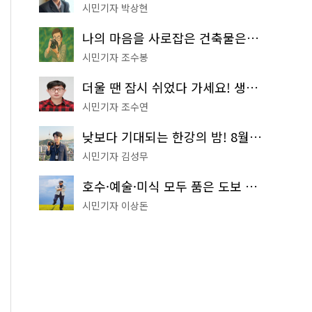
시민기자 박상현
나의 마음을 사로잡은 건축물은? '서울시 건축상' 수상작 공개!
시민기자 조수봉
더울 땐 잠시 쉬었다 가세요! 생수 냉장고부터 해피소·무더위쉼터까지
시민기자 조수연
낮보다 기대되는 한강의 밤! 8월 한정 무료 '한강 밤핑' 예약은?
시민기자 김성무
호수·예술·미식 모두 품은 도보 코스! 서울식물원~LG아트센터~마곡테라스거리
시민기자 이상돈