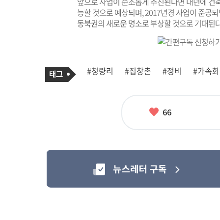
앞으로 사업이 순조롭게 추진된다면 내년에 건축
능할 것으로 예상되며, 2017년경 사업이 준공
동북권의 새로운 명소로 부상할 것으로 기대된다
기
태
#청량리
#집창촌
#정비
#가속화
사
그
관
련
태
그
좋
66
아
요