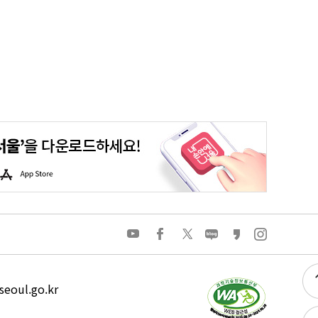
평생학습포털
청년포털
대기환경정보
에코마일리지
A
p
p
S
t
o
유
페
트
네
카
인
r
튜
이
위
이
카
스
e
브
스
터
버
오
타
북
블
스
그
로
토
램
그
리
eoul.go.kr