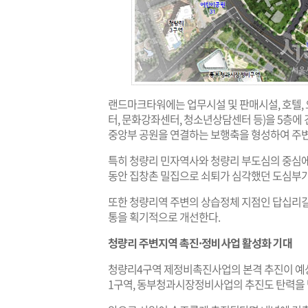
랜드마크타워에는 업무시설 및 판매시설, 호텔,
터, 문화강좌센터, 청소년상담센터 등)을 5층에
중앙부 공원을 연결하는 보행축을 형성하여 주변
특히 청량리 민자역사와 청량리 부도심의 중심에
동안 집창촌 밀집으로 쇠퇴가 심각했던 도심부가
또한 청량리역 주변의 상습정체 지점인 답십리길을
통을 획기적으로 개선한다.
청량리 주변지역 촉진·정비사업 활성화 기대
청량리4구역 제정비촉진사업의 본격 추진이 예상됨
1구역, 동부청과시장정비사업의 추진도 탄력을 