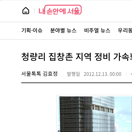
본
페
문
이
뉴
바
지
스
로
상
룸
가
단
뉴
기
으
스
로
기획·이슈
분야별 뉴스
비주얼 뉴스
우리동
주
이
요
동
서
비
스
청량리 집창촌 지역 정비 가속
바
로
가
기
서울톡톡 김효정
발행일
2012.12.13. 00:00