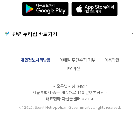
다
A
운
p
로
p
드
S
하
t
기
o
관련 누리집 바로가기
G
r
o
e
o
에
g
서
l
다
개인정보처리방침
이메일 무단수집 거부
이용약관
e
운
P
로
PC버전
l
드
a
하
y
기
서울특별시청 04524
서울특별시 중구 세종대로 110 콘텐츠담당관
대표전화
다산콜센터
02-120
ⓒ
2020. Seoul Metropolitan Government all rights reserved.