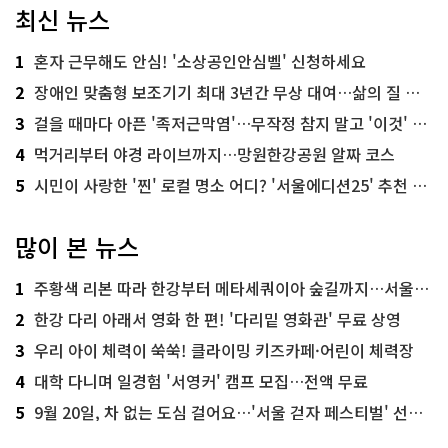
최신 뉴스
1
혼자 근무해도 안심! '소상공인안심벨' 신청하세요
2
장애인 맞춤형 보조기기 최대 3년간 무상 대여…삶의 질 높인다
3
걸을 때마다 아픈 '족저근막염'…무작정 참지 말고 '이것' 해보세요!
4
먹거리부터 야경 라이브까지…망원한강공원 알짜 코스
5
시민이 사랑한 '찐' 로컬 명소 어디? '서울에디션25' 추천 코스
많이 본 뉴스
1
주황색 리본 따라 한강부터 메타세쿼이아 숲길까지…서울둘레길 15코스
2
한강 다리 아래서 영화 한 편! '다리밑 영화관' 무료 상영
3
우리 아이 체력이 쑥쑥! 클라이밍 키즈카페·어린이 체력장
4
대학 다니며 일경험 '서영커' 캠프 모집…전액 무료
5
9월 20일, 차 없는 도심 걸어요…'서울 걷자 페스티벌' 선착순 5천명