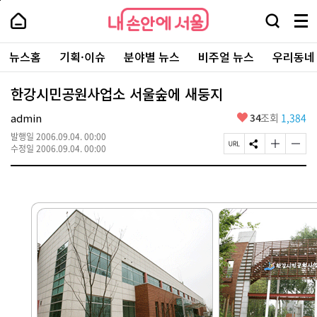
본
페
내
문
이
내
손
검
메
바
지
손
안
색
뉴
로
상
안
주
에
창
전
가
단
에
뉴스홈
기획·이슈
분야별 뉴스
비주얼 뉴스
우리동네
요
서
열
체
기
으
서
서
울
기
보
로
울
비
기
이
-
한강시민공원사업소 서울숲에 새둥지
스
동
서
바
울
좋
admin
34
조회
1,384
로
시
아
가
대
발행일
2006.09.04. 00:00
요
기
페
S
글
글
표
수정일
2006.09.04. 00:00
이
N
자
자
소
지
S
크
크
통
U
공
기
기
포
R
유
크
작
털
L
하
게
게
복
기
변
변
사
경
경
하
하
기
기