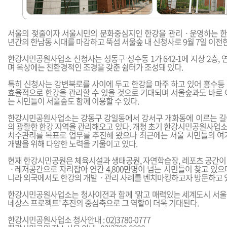
서울의 젖줄이자 서울시민의 문화중심지인 한강을 관리ㆍ운영하는 한
년간의 한남동 시대를 마감하고 뚝섬 서울숲 내 신청사로 9월 7일 이전
한강시민공원사업소 신청사는 성동구 성수동 1가 642-1에 지상 2층, 
며 옥상에는 친환경적인 조경을 갖춘 쉼터가 조성돼 있다.
특히 신청사는 강변북로를 사이에 두고 한강을 마주 하고 있어 홍수등
효율적으로 한강을 관리할 수 있을 것으로 기대되며 서울숲과도 바로 
는 시민들이 서울숲도 함께 이용할 수 있다.
한강시민공원사업소는 강동구 강일동에서 강서구 개화동에 이르는 길이 41
의 광활한 한강 지역을 관리해오고 있다. 개청 초기 한강시민공원사업
치수관리를 목표로 업무를 추진해 왔으나 최근에는 서울 시민들의 여
개발을 위해 다양한 노력을 기울이고 있다.
현재 한강시민공원은 체육시설과 생태공원, 자연학습장, 레포츠 공간이
ㆍ레저공간으로 자리잡아 연간 4,800만명이 넘는 시민들이 찾고 있으
니라 외국에서도 한강의 개발ㆍ관리 사례를 벤치마킹하고자 방문하고 
한강시민공원사업소는 청사이전과 함께 ‘맑고 매력있는 세계도시 서울’을
네상스 프로젝트’ 추진의 중심축으로 그 역할이 더욱 기대된다.
한강시민공원사업소 청사안내 : 02)3780-0777