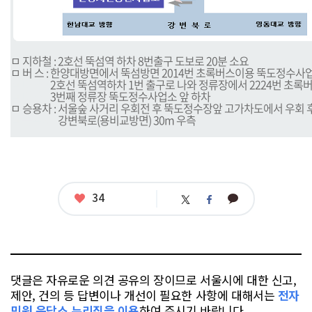
ㅁ 지하철 : 2호선 뚝섬역 하차 8번출구 도보로 20분 소요
ㅁ 버 스 : 한양대방면에서 뚝섬방면 2014번 초록버스이용 뚝도정수사
ㅁ 버 스 :
2호선 뚝섬역하차 1번 출구로 나와 정류장에서 2224번 초록
ㅁ 버 스 :
3번째 정류장 뚝도정수사업소 앞 하차
ㅁ 승용차 : 서울숲 사거리 우회전 후 뚝도정수장앞 고가차도에서 우회 
ㅁ 승용차 :
강변북로(용비교방면) 30m 우측
좋
34
카
트
페
아
카
위
이
요
오
터
스
톡
북
댓글은 자유로운 의견 공유의 장이므로 서울시에 대한 신고,
제안, 건의 등 답변이나 개선이 필요한 사항에 대해서는
전자
민원 응답소 누리집을 이용
하여 주시기 바랍니다.