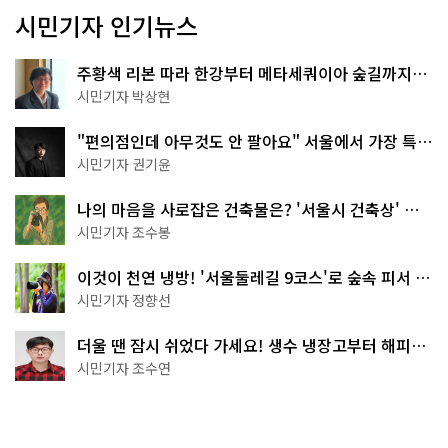
시민기자 인기뉴스
주황색 리본 따라 한강부터 메타세쿼이아 숲길까지…
서울둘레길 15코스
시민기자 박상현
"편의점인데 아무것도 안 팔아요" 서울에서 가장 특별
한 편의점의 정체
시민기자 권기윤
나의 마음을 사로잡은 건축물은? '서울시 건축상' 수
상작 공개!
시민기자 조수봉
이것이 천연 냉방! '서울둘레길 9코스'로 숲속 피서 떠
나볼까
시민기자 정향선
더울 땐 잠시 쉬었다 가세요! 생수 냉장고부터 해피소
·무더위쉼터까지
시민기자 조수연