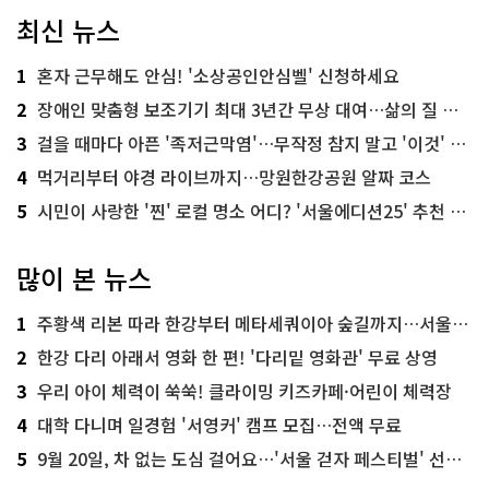
최신 뉴스
1
혼자 근무해도 안심! '소상공인안심벨' 신청하세요
2
장애인 맞춤형 보조기기 최대 3년간 무상 대여…삶의 질 높인다
3
걸을 때마다 아픈 '족저근막염'…무작정 참지 말고 '이것' 해보세요!
4
먹거리부터 야경 라이브까지…망원한강공원 알짜 코스
5
시민이 사랑한 '찐' 로컬 명소 어디? '서울에디션25' 추천 코스
많이 본 뉴스
1
주황색 리본 따라 한강부터 메타세쿼이아 숲길까지…서울둘레길 15코스
2
한강 다리 아래서 영화 한 편! '다리밑 영화관' 무료 상영
3
우리 아이 체력이 쑥쑥! 클라이밍 키즈카페·어린이 체력장
4
대학 다니며 일경험 '서영커' 캠프 모집…전액 무료
5
9월 20일, 차 없는 도심 걸어요…'서울 걷자 페스티벌' 선착순 5천명