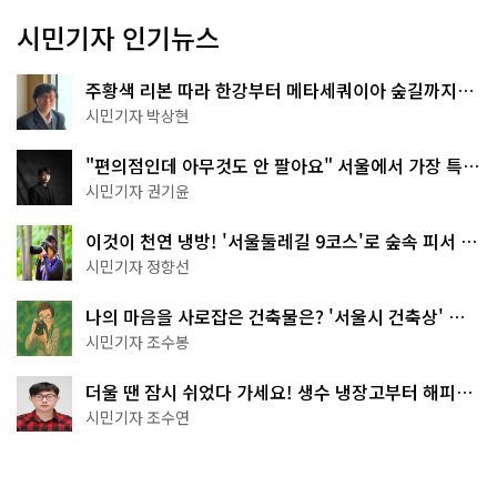
시민기자 인기뉴스
주황색 리본 따라 한강부터 메타세쿼이아 숲길까지…
서울둘레길 15코스
시민기자 박상현
"편의점인데 아무것도 안 팔아요" 서울에서 가장 특별
한 편의점의 정체
시민기자 권기윤
이것이 천연 냉방! '서울둘레길 9코스'로 숲속 피서 떠
나볼까
시민기자 정향선
나의 마음을 사로잡은 건축물은? '서울시 건축상' 수
상작 공개!
시민기자 조수봉
더울 땐 잠시 쉬었다 가세요! 생수 냉장고부터 해피소
·무더위쉼터까지
시민기자 조수연