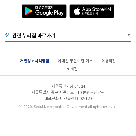
다
A
운
p
로
p
드
S
하
t
기
o
관련 누리집 바로가기
G
r
o
e
o
에
g
서
l
다
개인정보처리방침
이메일 무단수집 거부
이용약관
e
운
P
로
PC버전
l
드
a
하
y
기
서울특별시청 04524
서울특별시 중구 세종대로 110 콘텐츠담당관
대표전화
다산콜센터
02-120
ⓒ
2020. Seoul Metropolitan Government all rights reserved.