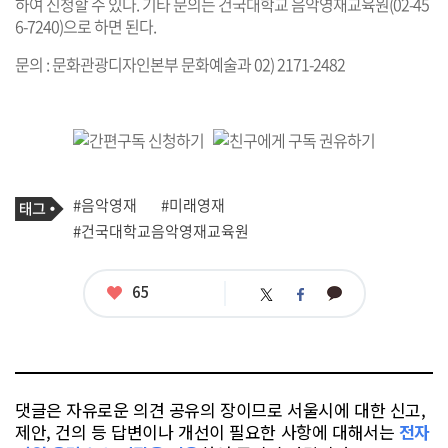
하여 신청할 수 있다. 기타 문의는 건국대학교 음악영재교육원(02-45
6-7240)으로 하면 된다.
문의 : 문화관광디자인본부 문화예술과 02) 2171-2482
기
태
#음악영재
#미래영재
사
그
관
#건국대학교음악영재교육원
련
태
그
좋
65
카
트
페
아
카
위
이
요
오
터
스
톡
북
댓글은 자유로운 의견 공유의 장이므로 서울시에 대한 신고,
제안, 건의 등 답변이나 개선이 필요한 사항에 대해서는
전자