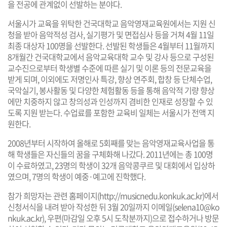
을 전공에 관계없이 선발하는 분야다.
서울시가 교육을 위탁한 건국대학교 음악영재교육원에서는 지원 신
청을 받아 음악적성 검사, 실기평가 및 면접심사 등을 거쳐 4월 11일
최종 대상자 100명을 선발한다. 선발된 학생들은 4월부터 11월까지
8개월간 건국대학교에서 음악교육대학 교수 및 강사 등으로 구성된
교수진으로부터 학생별 수준에 따른 실기 및 이론 등의 전문교육을
받게 되며, 이외에도 저명인사 특강, 향상 연주회, 합창 등 단체수업,
국악실기, 봉사활동 및 다양한 체험활동 등을 통해 음악적 기량 향상
에만 치중하지 않고 창의성과 인성까지 겸비한 인재로 성장할 수 있
도록 지원 받는다. 수업료를 포함한 교육비 일체는 서울시가 전액 지
원한다.
2008년부터 시작하여 올해로 5회째를 맞는 음악영재교육사업을 통
해 학생들은 자신들의 꿈을 구체화해 나갔다. 2011년에는 총 100명
이 수료하였고, 23명의 학생이 32개 음악콩쿠르 및 대회에서 입상하
였으며, 7명의 학생이 예중·예고에 진학했다.
참가 희망자는 관련 홈페이지(
http://musicnedu.konkuk.ac.kr
)에서
신청서식을 내려 받아 작성한 뒤 3월 20일까지 이메일(selena10@ko
nkuk.ac.kr), 우편(마감일 오후 5시 도착분까지)으로 접수하거나 방문