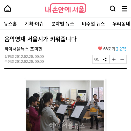
본
페
내
문
이
내
손
검
메
바
지
손
안
색
뉴
로
상
안
주
에
창
전
가
단
에
뉴스홈
기획·이슈
분야별 뉴스
비주얼 뉴스
우리동네
요
서
열
체
기
으
서
서
울
기
보
로
울
비
기
이
-
음악영재 서울시가 키워줍니다
스
동
서
바
울
좋
하이서울뉴스 조미현
65
조회
2,275
로
시
아
가
대
발행일
2012.02.20. 00:00
요
기
페
S
글
글
표
수정일
2012.02.20. 00:00
이
N
자
자
소
지
S
크
크
통
U
공
기
기
포
R
유
크
작
털
L
하
게
게
복
기
변
변
사
경
경
하
하
기
기