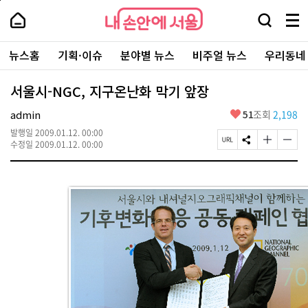
본
페
내
문
이
내
손
검
메
바
지
손
안
색
뉴
로
상
안
주
에
창
전
가
단
에
뉴스홈
기획·이슈
분야별 뉴스
비주얼 뉴스
우리동네
요
서
열
체
기
으
서
서
울
기
보
로
울
비
기
이
-
서울시-NGC, 지구온난화 막기 앞장
스
동
서
바
울
좋
admin
51
조회
2,198
로
시
아
가
대
발행일
2009.01.12. 00:00
요
기
페
S
글
글
표
수정일
2009.01.12. 00:00
이
N
자
자
소
지
S
크
크
통
U
공
기
기
포
R
유
크
작
털
L
하
게
게
복
기
변
변
사
경
경
하
하
기
기