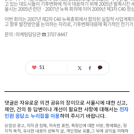
고 있는 대도시들이 기후변화에 적극 대응하기 위해 2005년 발족시킨 
울시는 2005년 런던ㆍ2007년 뉴욕 회의에 이어 2009년 제3차 C40 
이번 회의는 2007년 제2차 C40 뉴욕총회에서 합의된 실질적 사업계
고 향후 발전방안을 논의하는 자리로, 기후변화대응에 획기적인 전기가 
문의 : 마케팅담당관 ☎ 3707-8447
좋
51
카
트
페
아
카
위
이
요
오
터
스
톡
북
댓글은 자유로운 의견 공유의 장이므로 서울시에 대한 신고,
제안, 건의 등 답변이나 개선이 필요한 사항에 대해서는
전자
민원 응답소 누리집을 이용
하여 주시기 바랍니다.
상업성 광고, 저작권 침해, 저속한 표현, 특정인에 대한 비방, 명예훼손, 정
치적 목적, 유사한 내용의 반복적 글, 개인정보 유출,그 밖에 공익을 저해하