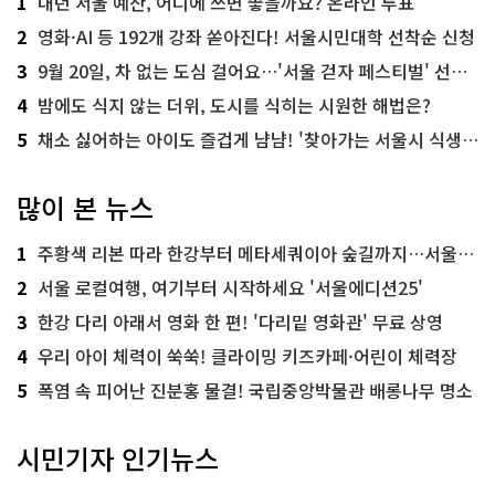
1
내년 서울 예산, 어디에 쓰면 좋을까요? 온라인 투표
2
영화·AI 등 192개 강좌 쏟아진다! 서울시민대학 선착순 신청
3
9월 20일, 차 없는 도심 걸어요…'서울 걷자 페스티벌' 선착순 5천명
4
밤에도 식지 않는 더위, 도시를 식히는 시원한 해법은?
5
채소 싫어하는 아이도 즐겁게 냠냠! '찾아가는 서울시 식생활 교육' 현장
많이 본 뉴스
1
주황색 리본 따라 한강부터 메타세쿼이아 숲길까지…서울둘레길 15코스
2
서울 로컬여행, 여기부터 시작하세요 '서울에디션25'
3
한강 다리 아래서 영화 한 편! '다리밑 영화관' 무료 상영
4
우리 아이 체력이 쑥쑥! 클라이밍 키즈카페·어린이 체력장
5
폭염 속 피어난 진분홍 물결! 국립중앙박물관 배롱나무 명소
시민기자 인기뉴스