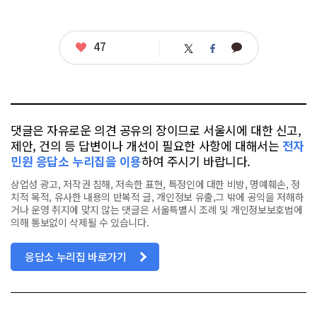
좋
47
카
트
페
아
카
위
이
요
오
터
스
톡
북
댓글은 자유로운 의견 공유의 장이므로 서울시에 대한 신고,
제안, 건의 등 답변이나 개선이 필요한 사항에 대해서는
전자
민원 응답소 누리집을 이용
하여 주시기 바랍니다.
상업성 광고, 저작권 침해, 저속한 표현, 특정인에 대한 비방, 명예훼손, 정
치적 목적, 유사한 내용의 반복적 글, 개인정보 유출,그 밖에 공익을 저해하
거나 운영 취지에 맞지 않는 댓글은 서울특별시 조례 및 개인정보보호법에
의해 통보없이 삭제될 수 있습니다.
응답소 누리집 바로가기