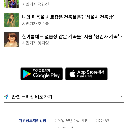
나볼까
시민기자 정향선
나의 마음을 사로잡은 건축물은? '서울시 건축상' 수
상작 공개!
시민기자 조수봉
한여름에도 얼음장 같은 계곡물! 서울 '진관사 계곡'이
천국이네~
시민기자 양지영
다
A
운
p
로
p
드
S
하
t
기
o
관련 누리집 바로가기
G
r
o
e
o
에
g
서
l
다
개인정보처리방침
이메일 무단수집 거부
이용약관
e
운
P
로