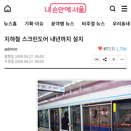
본
페
내
문
이
내
손
검
메
바
지
손
안
색
뉴
로
상
안
주
에
창
전
가
단
에
뉴스홈
기획·이슈
분야별 뉴스
비주얼 뉴스
우리동네
요
서
열
체
기
으
서
서
울
기
보
로
울
비
기
이
-
지하철 스크린도어 내년까지 설치
스
동
서
바
울
좋
admin
47
조회
1,706
로
시
아
가
대
발행일
2008.08.27. 00:00
요
기
페
S
글
글
표
수정일
2008.08.27. 00:00
이
N
자
자
소
지
S
크
크
통
U
공
기
기
포
R
유
크
작
털
L
하
게
게
복
기
변
변
사
경
경
하
하
기
기