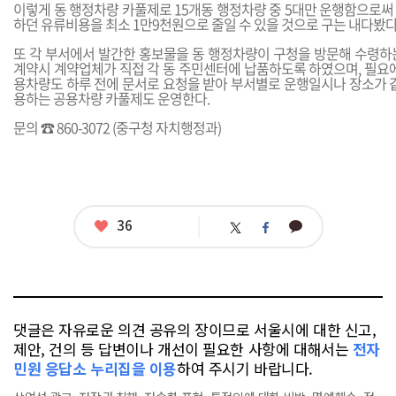
이렇게 동 행정차량 카풀제로 15개동 행정차량 중 5대만 운행함으로써 
하던 유류비용을 최소 1만9천원으로 줄일 수 있을 것으로 구는 내다봤다
또 각 부서에서 발간한 홍보물을 동 행정차량이 구청을 방문해 수령하
계약시 계약업체가 직접 각 동 주민센터에 납품하도록 하였으며, 필요에
용차량도 하루 전에 문서로 요청을 받아 부서별로 운행일시나 장소가 같
용하는 공용차량 카풀제도 운영한다.
문의 ☎ 860-3072 (중구청 자치행정과)
좋
36
카
트
페
아
카
위
이
요
오
터
스
톡
북
댓글은 자유로운 의견 공유의 장이므로 서울시에 대한 신고,
제안, 건의 등 답변이나 개선이 필요한 사항에 대해서는
전자
민원 응답소 누리집을 이용
하여 주시기 바랍니다.