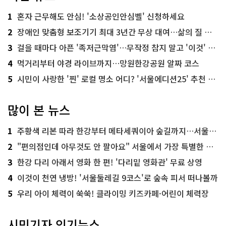
1
혼자 근무해도 안심! '소상공인안심벨' 신청하세요
2
장애인 맞춤형 보조기기 최대 3년간 무상 대여…삶의 질 높인다
3
걸을 때마다 아픈 '족저근막염'…무작정 참지 말고 '이것' 해보세요!
4
먹거리부터 야경 라이브까지…망원한강공원 알짜 코스
5
시민이 사랑한 '찐' 로컬 명소 어디? '서울에디션25' 추천 코스
많이 본 뉴스
1
주황색 리본 따라 한강부터 메타세쿼이아 숲길까지…서울둘레길 15코스
2
"편의점인데 아무것도 안 팔아요" 서울에서 가장 특별한 편의점의 정체
3
한강 다리 아래서 영화 한 편! '다리밑 영화관' 무료 상영
4
이것이 천연 냉방! '서울둘레길 9코스'로 숲속 피서 떠나볼까
5
우리 아이 체력이 쑥쑥! 클라이밍 키즈카페·어린이 체력장
시민기자 인기뉴스