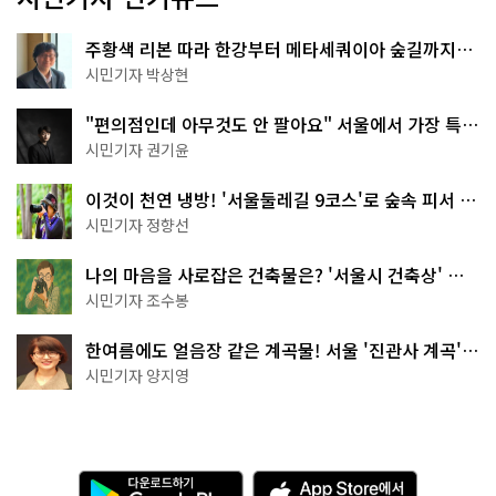
주황색 리본 따라 한강부터 메타세쿼이아 숲길까지…
서울둘레길 15코스
시민기자 박상현
"편의점인데 아무것도 안 팔아요" 서울에서 가장 특별
한 편의점의 정체
시민기자 권기윤
이것이 천연 냉방! '서울둘레길 9코스'로 숲속 피서 떠
나볼까
시민기자 정향선
나의 마음을 사로잡은 건축물은? '서울시 건축상' 수
상작 공개!
시민기자 조수봉
한여름에도 얼음장 같은 계곡물! 서울 '진관사 계곡'이
천국이네~
시민기자 양지영
다
A