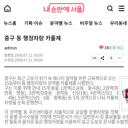
본
페
내
문
이
내
손
검
메
바
지
손
안
색
뉴
로
상
안
주
에
창
전
가
단
에
뉴스홈
기획·이슈
분야별 뉴스
비주얼 뉴스
우리동네
요
서
열
체
기
으
서
서
울
기
보
로
울
비
기
이
-
중구 동 행정차량 카풀제
스
동
서
바
울
좋
admin
36
조회
961
로
시
아
가
대
발행일
2008.07.11. 00:00
요
기
페
S
글
글
표
수정일
2008.07.11. 00:00
이
N
자
자
소
지
S
크
크
통
U
공
기
기
포
중구는 최근 고유가 위기 속 에너지 절약을 위한 고육책으로 오는
R
유
크
작
털
15일부터 동 행정차량의 권역별 카풀제를 시행한다.
L
하
게
게
구는 이를 위해 관내 15개 동을 1권역(소공동ㆍ중곡동), 2권역(회
복
기
변
변
현동ㆍ명동), 3권역(장충동ㆍ광희동ㆍ신당1동), 4권역(신당2ㆍ3
사
경
경
ㆍ4동), 5권역(신당5ㆍ6동ㆍ황확동) 등 5개 권역으로 나눠 카풀제
하
하
차량을 순회 운행한다.
기
기
각 권역별 동 주민센터들은 자율적으로 요일별 운행차량을 정해
각 동별 문서수발용 가방에 전자문서가 아닌 일반문서 및 홍보물을 수령
한 필동과 을지로 동은 행정차량을 이용하지 않고 도보로 문서를 수발한