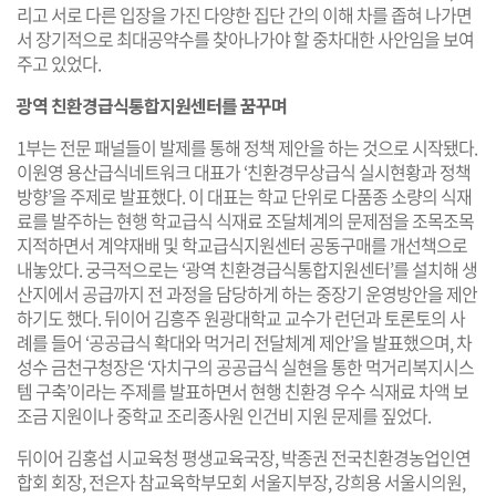
리고 서로 다른 입장을 가진 다양한 집단 간의 이해 차를 좁혀 나가면
서 장기적으로 최대공약수를 찾아나가야 할 중차대한 사안임을 보여
주고 있었다.
광역 친환경급식통합지원센터를 꿈꾸며
1부는 전문 패널들이 발제를 통해 정책 제안을 하는 것으로 시작됐다.
이원영 용산급식네트워크 대표가 ‘친환경무상급식 실시현황과 정책
방향’을 주제로 발표했다. 이 대표는 학교 단위로 다품종 소량의 식재
료를 발주하는 현행 학교급식 식재료 조달체계의 문제점을 조목조목
지적하면서 계약재배 및 학교급식지원센터 공동구매를 개선책으로
내놓았다. 궁극적으로는 ‘광역 친환경급식통합지원센터’를 설치해 생
산지에서 공급까지 전 과정을 담당하게 하는 중장기 운영방안을 제안
하기도 했다. 뒤이어 김흥주 원광대학교 교수가 런던과 토론토의 사
례를 들어 ‘공공급식 확대와 먹거리 전달체계 제안’을 발표했으며, 차
성수 금천구청장은 ‘자치구의 공공급식 실현을 통한 먹거리복지시스
템 구축’이라는 주제를 발표하면서 현행 친환경 우수 식재료 차액 보
조금 지원이나 중학교 조리종사원 인건비 지원 문제를 짚었다.
뒤이어 김홍섭 시교육청 평생교육국장, 박종권 전국친환경농업인연
합회 회장, 전은자 참교육학부모회 서울지부장, 강희용 서울시의원,