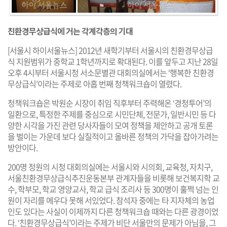
친환경무상급식에 거는 각계각층의 기대
[서울시 하이서울뉴스] 2012년 새학기부터 서울시의 친환경무상급
식 지원범위가 중학교 1학년까지로 확대된다. 이를 앞두고 지난 28일
오후 4시부터 서울시청 서소문별관 대회의실에서는 ‘행복한 친환경
무상급식’이라는 주제로 아홉 번째 청책워크숍이 열렸다.
청책워크숍은 박원순 시장이 취임 직후부터 주력해온 ‘경청투어’의
일환으로, 특정한 주제를 중심으로 시민단체, 전문가, 일반시민 등 다
양한 시각을 가진 관련 당사자들이 모여 정책을 제안하고 공개 토론
을 벌이는 가운데 보다 실질적이고 올바른 정책의 가닥을 잡아가려는
방안이다.
200명 정원의 시청 대회의실에는 서울시와 시의회, 교육청, 자치구,
서울친환경무상급식추진운동본부 관계자들을 비롯해 보건복지학 교
수, 학부모, 학교 영양교사, 학교 급식 조리사 등 300명이 훌쩍 넘는 인
원이 자리를 메우다 못해 서있었다. 참석자 중에는 타 지자체의 농업
인도 있다는 사실이 이제까지 다른 청책워크숍 때와는 다른 광경이었
다. ‘친환경무상급식’이라는 주제가 비단 서울만의 문제가 아님을, 그