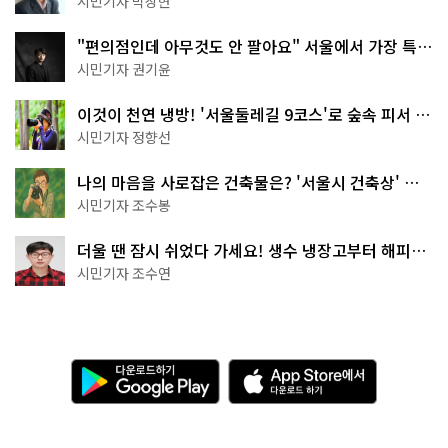
시민기자 박상현
"편의점인데 아무것도 안 팔아요" 서울에서 가장 특별
한 편의점의 정체
시민기자 권기윤
이것이 천연 냉방! '서울둘레길 9코스'로 숲속 피서 떠
나볼까
시민기자 정향선
나의 마음을 사로잡은 건축물은? '서울시 건축상' 수
상작 공개!
시민기자 조수봉
더울 땐 잠시 쉬었다 가세요! 생수 냉장고부터 해피소
·무더위쉼터까지
시민기자 조수연
다
A
운
p
로
p
드
S
하
t