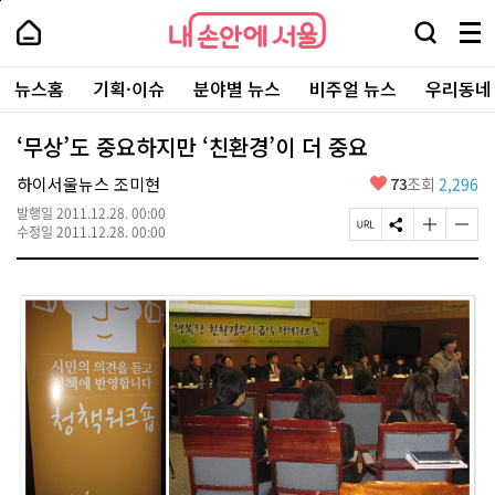
본
페
내
문
이
내
손
검
메
바
지
손
안
색
뉴
로
상
안
주
에
창
전
가
단
에
뉴스홈
기획·이슈
분야별 뉴스
비주얼 뉴스
우리동네
요
서
열
체
기
으
서
서
울
기
보
로
울
비
기
이
-
‘무상’도 중요하지만 ‘친환경’이 더 중요
스
동
서
바
울
좋
하이서울뉴스 조미현
73
조회
2,296
로
시
아
가
대
발행일
2011.12.28. 00:00
요
기
페
S
글
글
표
수정일
2011.12.28. 00:00
이
N
자
자
소
지
S
크
크
통
U
공
기
기
포
R
유
크
작
털
L
하
게
게
복
기
변
변
사
경
경
하
하
기
기