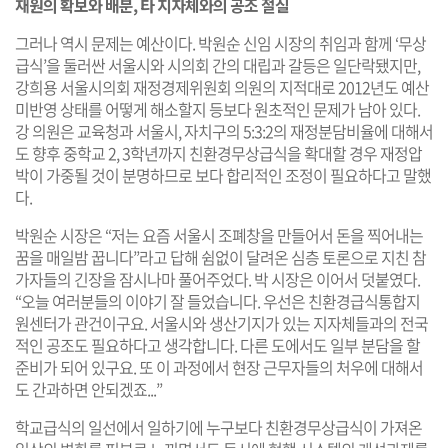
재원의 확보와 배분, 타 지자체와의 공조 절실
그러나 역시 문제는 예산이다. 박원순 신임 시장의 취임과 함께 ‘무상
급식’을 둘러싼 서울시와 시의회 간의 대립과 갈등은 일단락됐지만,
강희용 서울시의회 재정경제위원회 의원의 지적대로 2012년도 예산
미반영 상태를 어떻게 해소할지 등보다 원초적인 문제가 남아 있다.
강 의원은 교육청과 서울시, 자치구의 5:3:2의 재정분담비율에 대해서
도 향후 중학교 2, 3학년까지 친환경무상급식을 확대할 경우 재정압
박이 가중될 것이 분명하므로 보다 합리적인 조정이 필요하다고 말했
다.
박원순 시장은 “저는 요즘 서울시 조폐창을 만들어서 돈을 찍어내는
꿈을 매일밤 꿉니다”라고 답해 쉼없이 달려온 심층 토론으로 지친 참
가자들의 긴장을 잠시나마 풀어주었다. 박 시장은 이어서 덧붙였다.
“오늘 여러분들의 이야기 잘 들었습니다. 우선은 친환경급식통합지
원센터가 관건이구요. 서울시와 생산기지가 있는 지자체들과의 전국
적인 공조도 필요하다고 생각합니다. 다른 도에서도 일부 분담을 할
준비가 되어 있구요. 또 이 과정에서 현장 근무자들의 처우에 대해서
도 간과하면 안되겠죠...”
학교급식의 일선에서 일하기에 누구보다 친환경무상급식이 가져온