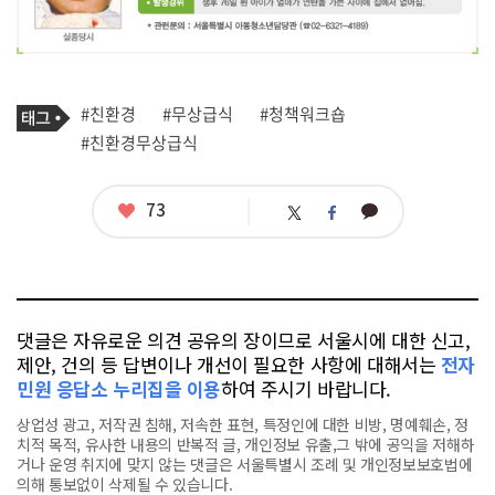
기
태
#친환경
#무상급식
#청책워크숍
사
그
관
#친환경무상급식
련
태
그
좋
73
카
트
페
아
카
위
이
요
오
터
스
톡
북
댓글은 자유로운 의견 공유의 장이므로 서울시에 대한 신고,
제안, 건의 등 답변이나 개선이 필요한 사항에 대해서는
전자
민원 응답소 누리집을 이용
하여 주시기 바랍니다.
상업성 광고, 저작권 침해, 저속한 표현, 특정인에 대한 비방, 명예훼손, 정
치적 목적, 유사한 내용의 반복적 글, 개인정보 유출,그 밖에 공익을 저해하
거나 운영 취지에 맞지 않는 댓글은 서울특별시 조례 및 개인정보보호법에
의해 통보없이 삭제될 수 있습니다.