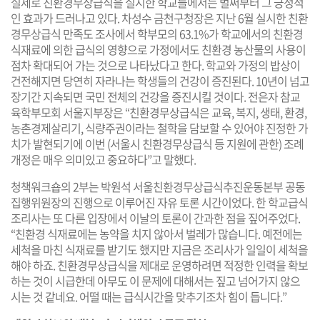
실제로 친환경무상급식을 실시한 학교들에서는 벌써부터 그 긍정적
인 효과가 드러나고 있다. 차성수 금천구청장은 지난 6월 실시한 친환
경무상급식 만족도 조사에서 학부모의 63.1%가 학교에서의 친환경
식재료에 의한 급식의 영향으로 가정에서도 친환경 농산물의 사용이
점차 확대되어 가는 것으로 나타났다고 한다. 학교와 가정의 밥상이
건전해지면 당연히 자라나는 학생들의 건강이 증진된다. 10년이 넘고
장기간 지속되면 국민 전체의 건강을 증진시킬 것이다. 전은자 참교
육학부모회 서울지부장은 “친환경무상급식은 교육, 복지, 생태, 환경,
농촌경제살리기, 식량주권이라는 철학을 담보할 수 있어야 진정한 가
치가 발현되기에 이번 (서울시 친환경무상급식 등 지원에 관한) 조례
개정은 매우 의미있고 중요하다”고 말했다.
청책워크숍의 2부는 박원석 서울친환경무상급식추진운동본부 공동
집행위원장의 진행으로 이루어진 자유 토론 시간이었다. 한 학교급식
조리사는 또 다른 입장에서 이날의 토론이 간과한 점을 짚어주었다.
“친환경 식재료에는 농약을 치지 않아서 벌레가 많습니다. 예전에는
세척을 마친 식재료를 받기도 했지만 지금은 조리사가 일일이 세척을
해야 하죠. 친환경무상급식을 제대로 운영하려면 적정한 인력을 확보
하는 것이 시급한데 아무도 이 문제에 대해서는 짚고 넘어가지 않으
시는 것 같네요. 어떨 때는 급식시간을 맞추기조차 힘이 듭니다.”