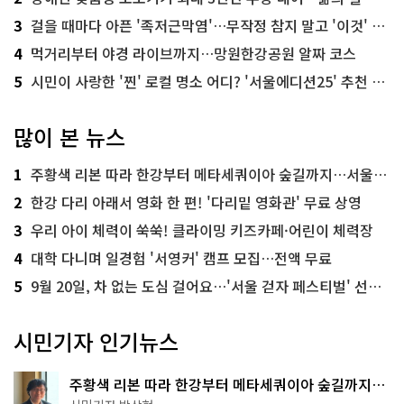
3
걸을 때마다 아픈 '족저근막염'…무작정 참지 말고 '이것' 해보세요!
4
먹거리부터 야경 라이브까지…망원한강공원 알짜 코스
5
시민이 사랑한 '찐' 로컬 명소 어디? '서울에디션25' 추천 코스
많이 본 뉴스
1
주황색 리본 따라 한강부터 메타세쿼이아 숲길까지…서울둘레길 15코스
2
한강 다리 아래서 영화 한 편! '다리밑 영화관' 무료 상영
3
우리 아이 체력이 쑥쑥! 클라이밍 키즈카페·어린이 체력장
4
대학 다니며 일경험 '서영커' 캠프 모집…전액 무료
5
9월 20일, 차 없는 도심 걸어요…'서울 걷자 페스티벌' 선착순 5천명
시민기자 인기뉴스
주황색 리본 따라 한강부터 메타세쿼이아 숲길까지…
서울둘레길 15코스