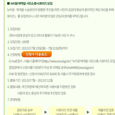
■ 뉴타운재개발 시민소통서포터즈 모집
뉴타운·재개발 수습방안의 원활한 추진을 위한 시민의 공감대 형성과 합리적인 제도개선을 위
포터즈』를 모집하오니 시민 여러분의 많은 관심과 참여를 부탁드립니다.
1. 모집대상
- 정비사업에 관심이 있고 인터넷 활용이 가능한 시민 누구나
2. 모집인원 : 100명
3. 모집기간 : 2012년 7월 23일(월) ~ 7월 31일(화)까지
4. 신청방법
- E-mail 접수 : 서울시 홈페이지(
http://www.seoul.go.kr
) "뉴타운재개발 시민소통 서포터즈 모집
팝업창에서 신청서를 다운받아 작성 후 이메일 송부(
cho8488@seoul.go.kr
)
- FAX 및 방문접수 : 신청서 FAX(3707-8249) 및 서울시 주거재생과에 방문 접수
5. 활동기간 : 2012년 7월 ~ 2012년 12월
6. 활동내용 : 추진위원회 해산에 따른 사용비용 지원방안 검토
사람과 장소 중심의 주거재생 추진방안 검토
7. 운영방법
검토자료 송부
서포터즈 의견 제출
제출의견 검토
▶
▶
(서울시→서포터즈)
(서포터즈→서울시)
(서울시, 전문가)