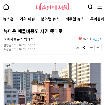
본
페
내
문
이
내
손
검
메
바
지
손
안
색
뉴
로
상
안
주
에
창
전
가
단
에
뉴스홈
기획·이슈
분야별 뉴스
비주얼 뉴스
우리동네
요
서
열
체
기
으
서
서
울
기
보
로
울
비
기
이
-
뉴타운 매몰비용도 시민 뜻대로
스
동
서
바
울
좋
하이서울뉴스 박혜숙
87
조회
4,184
로
시
아
가
대
발행일
2012.07.23. 00:00
요
기
페
S
글
글
표
수정일
2012.07.23. 00:00
이
N
자
자
소
지
S
크
크
통
U
공
기
기
포
R
유
크
작
털
L
하
게
게
복
기
변
변
사
경
경
하
하
기
기