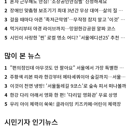
1
혼자 근무해도 안심! '소상공인안심벨' 신청하세요
2
장애인 맞춤형 보조기기 최대 3년간 무상 대여…삶의 질 높인다
3
걸을 때마다 아픈 '족저근막염'…무작정 참지 말고 '이것' 해보세요!
4
먹거리부터 야경 라이브까지…망원한강공원 알짜 코스
5
시민이 사랑한 '찐' 로컬 명소 어디? '서울에디션25' 추천 코스
많이 본 뉴스
1
"편의점인데 아무것도 안 팔아요" 서울에서 가장 특별한 편의점의 정체
2
주황색 리본 따라 한강부터 메타세쿼이아 숲길까지…서울둘레길 15코스
3
이것이 천연 냉방! '서울둘레길 9코스'로 숲속 피서 떠나볼까
4
한강 다리 아래서 영화 한 편! '다리밑 영화관' 무료 상영
5
우리 아이 체력이 쑥쑥! 클라이밍 키즈카페·어린이 체력장
시민기자 인기뉴스