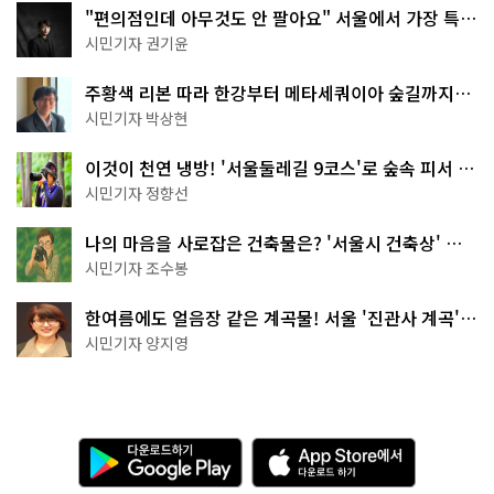
"편의점인데 아무것도 안 팔아요" 서울에서 가장 특별
한 편의점의 정체
시민기자 권기윤
주황색 리본 따라 한강부터 메타세쿼이아 숲길까지…
서울둘레길 15코스
시민기자 박상현
이것이 천연 냉방! '서울둘레길 9코스'로 숲속 피서 떠
나볼까
시민기자 정향선
나의 마음을 사로잡은 건축물은? '서울시 건축상' 수
상작 공개!
시민기자 조수봉
한여름에도 얼음장 같은 계곡물! 서울 '진관사 계곡'이
천국이네~
시민기자 양지영
다
A
운
p
로
p