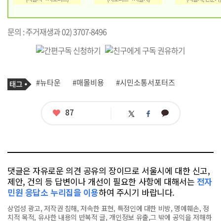
문의 : 주거재생과 02) 3707-8496
기
태
#뉴타운
#매몰비용
#시민소통서포터즈
사
그
관
련
태
좋
87
카
트
페
그
아
카
위
이
요
오
터
스
톡
북
댓글은 자유로운 의견 공유의 장이므로 서울시에 대한 신고,
제안, 건의 등 답변이나 개선이 필요한 사항에 대해서는
전자
민원 응답소 누리집을 이용
하여 주시기 바랍니다.
상업성 광고, 저작권 침해, 저속한 표현, 특정인에 대한 비방, 명예훼손, 정
치적 목적, 유사한 내용의 반복적 글, 개인정보 유출,그 밖에 공익을 저해하