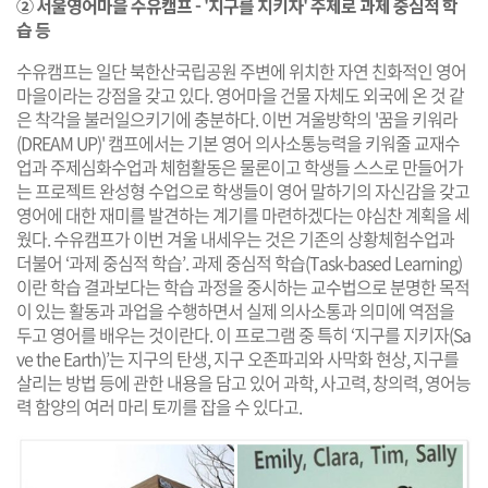
② 서울영어마을 수유캠프 - '지구를 지키자' 주제로 과제 중심적 학
습 등
수유캠프는 일단 북한산국립공원 주변에 위치한 자연 친화적인 영어
마을이라는 강점을 갖고 있다. 영어마을 건물 자체도 외국에 온 것 같
은 착각을 불러일으키기에 충분하다. 이번 겨울방학의 '꿈을 키워라
(DREAM UP)' 캠프에서는 기본 영어 의사소통능력을 키워줄 교재수
업과 주제심화수업과 체험활동은 물론이고 학생들 스스로 만들어가
는 프로젝트 완성형 수업으로 학생들이 영어 말하기의 자신감을 갖고
영어에 대한 재미를 발견하는 계기를 마련하겠다는 야심찬 계획을 세
웠다. 수유캠프가 이번 겨울 내세우는 것은 기존의 상황체험수업과
더불어 ‘과제 중심적 학습’. 과제 중심적 학습(Task-based Learning)
이란 학습 결과보다는 학습 과정을 중시하는 교수법으로 분명한 목적
이 있는 활동과 과업을 수행하면서 실제 의사소통과 의미에 역점을
두고 영어를 배우는 것이란다. 이 프로그램 중 특히 ‘지구를 지키자(Sa
ve the Earth)’는 지구의 탄생, 지구 오존파괴와 사막화 현상, 지구를
살리는 방법 등에 관한 내용을 담고 있어 과학, 사고력, 창의력, 영어능
력 함양의 여러 마리 토끼를 잡을 수 있다고.