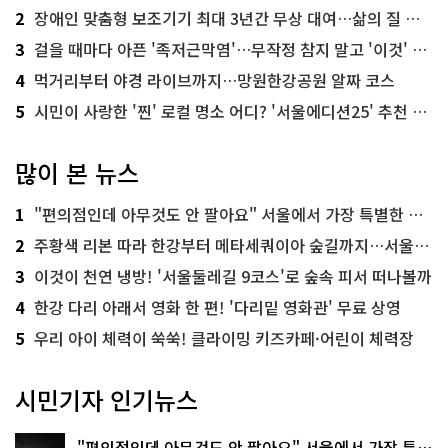
2
장애인 맞춤형 보조기기 최대 3년간 무상 대여…삶의 질 높인다
3
걸을 때마다 아픈 '족저근막염'…무작정 참지 말고 '이것' 해보세요!
4
먹거리부터 야경 라이브까지…망원한강공원 알짜 코스
5
시민이 사랑한 '찐' 로컬 명소 어디? '서울에디션25' 추천 코스
많이 본 뉴스
1
"편의점인데 아무것도 안 팔아요" 서울에서 가장 특별한 편의점의 정체
2
주황색 리본 따라 한강부터 메타세쿼이아 숲길까지…서울둘레길 15코스
3
이것이 천연 냉방! '서울둘레길 9코스'로 숲속 피서 떠나볼까
4
한강 다리 아래서 영화 한 편! '다리밑 영화관' 무료 상영
5
우리 아이 체력이 쑥쑥! 클라이밍 키즈카페·어린이 체력장
시민기자 인기뉴스
"편의점인데 아무것도 안 팔아요" 서울에서 가장 특별