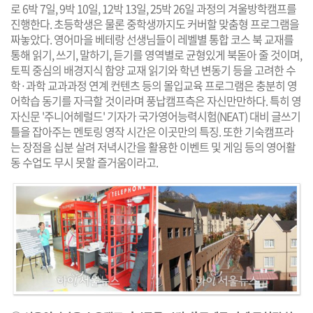
로 6박 7일, 9박 10일, 12박 13일, 25박 26일 과정의 겨울방학캠프를
진행한다. 초등학생은 물론 중학생까지도 커버할 맞춤형 프로그램을
짜놓았다. 영어마을 베테랑 선생님들이 레벨별 통합 코스 북 교재를
통해 읽기, 쓰기, 말하기, 듣기를 영역별로 균형있게 북돋아 줄 것이며,
토픽 중심의 배경지식 함양 교재 읽기와 학년 변동기 등을 고려한 수
학·과학 교과과정 연계 컨텐츠 등의 몰입교육 프로그램은 충분히 영
어학습 동기를 자극할 것이라며 풍납캠프측은 자신만만하다. 특히 영
자신문 '주니어헤럴드' 기자가 국가영어능력시험(NEAT) 대비 글쓰기
틀을 잡아주는 멘토링 영작 시간은 이곳만의 특징. 또한 기숙캠프라
는 장점을 십분 살려 저녁시간을 활용한 이벤트 및 게임 등의 영어활
동 수업도 무시 못할 즐거움이라고.