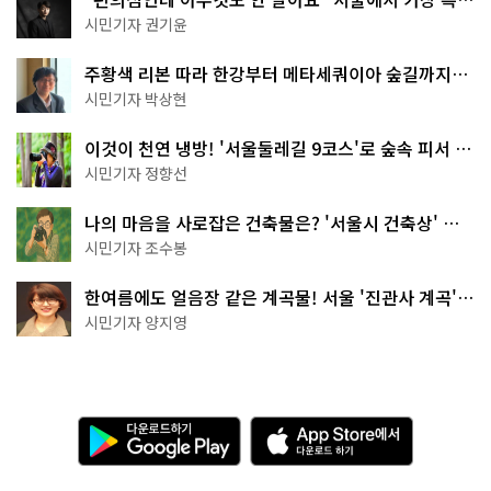
한 편의점의 정체
시민기자 권기윤
주황색 리본 따라 한강부터 메타세쿼이아 숲길까지…
서울둘레길 15코스
시민기자 박상현
이것이 천연 냉방! '서울둘레길 9코스'로 숲속 피서 떠
나볼까
시민기자 정향선
나의 마음을 사로잡은 건축물은? '서울시 건축상' 수
상작 공개!
시민기자 조수봉
한여름에도 얼음장 같은 계곡물! 서울 '진관사 계곡'이
천국이네~
시민기자 양지영
다
A
운
p
로
p
드
S