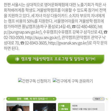
한편 서울시는 상대적으로 영어문화체험에 대한 노출기회가 적은 사
회적배려계층 학생도 겨울방학캠프를 이용할 수 있도록 참가비 전액
을 지원하고 있다. 세 자녀 이상 다둥이카드 소지자 부모의 자녀에게
는 캠프 비용의 50%를 지원한다. 서울영어마을의 겨울방학 캠프에
참가하려면 풍납캠프(송파구 풍성로14길 45, ☎ 02-480-4800,
htt
p://pungnap.sev.go.kr/
), 수유캠프(수유캠프 강북구 삼각산로 43, ☎
02-783-0509,
http://suyu.sev.go.kr/
), 관악캠프(관악캠프 관악구 낙
성대로 70, ☎ 02-6943-3605,
http://gwanak.sev.go.kr/
)로 각각 문의
하면 된다.