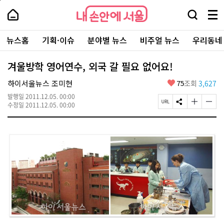
본
페
내
문
이
내
손
검
메
바
지
손
안
색
뉴
로
상
안
주
에
창
전
가
단
에
뉴스홈
기획·이슈
분야별 뉴스
비주얼 뉴스
우리동네
요
서
열
체
기
으
서
서
울
기
보
로
울
비
기
이
-
겨울방학 영어연수, 외국 갈 필요 없어요!
스
동
서
바
울
좋
하이서울뉴스 조미현
75
조회
3,627
로
시
아
가
대
발행일
2011.12.05. 00:00
요
기
페
S
글
글
표
수정일
2011.12.05. 00:00
이
N
자
자
소
지
S
크
크
통
U
공
기
기
포
R
유
크
작
털
L
하
게
게
복
기
변
변
사
경
경
하
하
기
기