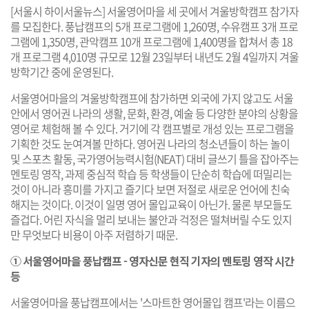
[서울시 하이서울뉴스] 서울영어마을 세 곳에서 겨울방학캠프 참가자
를 모집한다. 풍납캠프의 5개 프로그램에 1,260명, 수유캠프 3개 프로
그램에 1,350명, 관악캠프 10개 프로그램에 1,400명을 합쳐서 총 18
개 프로그램 4,010명 규모로 12월 23일부터 내년도 2월 4일까지 겨울
방학기간 중에 운영된다.
서울영어마을의 겨울방학캠프에 참가하면 외국에 가지 않고도 서울
안에서 영어권 나라의 생활, 문화, 환경, 예술 등 다양한 분야의 상황을
영어로 체험해 볼 수 있다. 거기에 각 캠프별로 개성 있는 프로그램을
기획한 것도 눈여겨볼 만하다. 영어권 나라의 청소년들이 하는 놀이
및 스포츠 활동, 국가영어능력시험(NEAT) 대비 글쓰기 틀을 잡아주는
멘토링 영작, 과제 중심적 학습 등 학생들이 단순히 학습에 떠밀리는
것이 아니라 흥미를 가지고 즐기다 보면 저절로 새로운 언어에 친숙
해지는 것이다. 이것이 일명 영어 몰입교육이 아닌가. 물론 부모들도
즐겁다. 어린 자식을 멀리 보내는 불안과 걱정은 떨쳐버릴 수도 있지
만 무엇보다 비용이 아주 저렴하기 때문.
① 서울영어마을 풍납캠프 - 영자신문 현직 기자의 멘토링 영작 시간
등
서울영어마을 풍납캠프에서는 '스마트한 영어몰입 캠프'라는 이름으