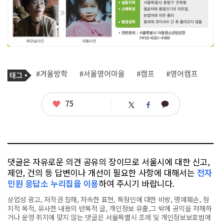
기
태
#겨울방학
#서울영어마을
#캠프
#영어캠프
사
그
관
련
태
좋
75
카
트
페
그
아
카
위
이
요
오
터
스
톡
북
댓글은 자유로운 의견 공유의 장이므로 서울시에 대한 신고,
제안, 건의 등 답변이나 개선이 필요한 사항에 대해서는
전자
민원 응답소 누리집을 이용
하여 주시기 바랍니다.
상업성 광고, 저작권 침해, 저속한 표현, 특정인에 대한 비방, 명예훼손, 정
치적 목적, 유사한 내용의 반복적 글, 개인정보 유출,그 밖에 공익을 저해하
거나 운영 취지에 맞지 않는 댓글은 서울특별시 조례 및 개인정보보호법에