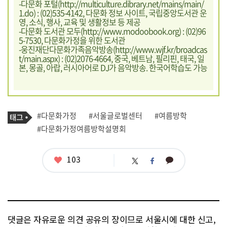
-다문화 포털(
http://multiculture.dibrary.net/mains/main/
1.do
) : (02)535-4142, 다문화 정보 사이트, 국립중앙도서관 운
영, 소식, 행사, 교육 및 생활정보 등 제공
-다문화 도서관 모두(
http://www.modoobook.org
) : (02)96
5-7530, 다문화가정을 위한 도서관
-웅진재단다문화가족음악방송(
http://www.wjf.kr/broadcas
t/main.aspx
) : (02)2076-4664, 중국, 베트남, 필리핀, 태국, 일
본, 몽골, 아랍, 러시아어로 DJ가 음악방송. 한국어학습도 가능
기
태
#다문화가정
#서울글로벌센터
#여름방학
사
그
관
#다문화가정여름방학설명회
련
태
그
좋
103
카
트
페
아
카
위
이
요
오
터
스
톡
북
댓글은 자유로운 의견 공유의 장이므로 서울시에 대한 신고,