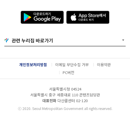
다
A
운
p
로
p
드
S
하
t
기
o
관련 누리집 바로가기
G
r
o
e
o
에
g
서
l
다
개인정보처리방침
이메일 무단수집 거부
이용약관
e
운
P
로
PC버전
l
드
a
하
y
기
서울특별시청 04524
서울특별시 중구 세종대로 110 콘텐츠담당관
대표전화
다산콜센터
02-120
ⓒ
2020. Seoul Metropolitan Government all rights reserved.