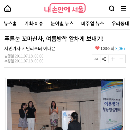
본
페
내
문
이
내
손
검
메
바
지
손
안
색
뉴
로
상
안
주
에
창
전
가
단
에
뉴스홈
기획·이슈
분야별 뉴스
비주얼 뉴스
우리동네
요
서
열
체
기
으
서
서
울
기
보
로
울
비
기
이
-
푸른눈 꼬마신사, 여름방학 알차게 보내기!
스
동
서
바
울
좋
시민기자 시민리포터 이다은
103
조회
3,067
로
시
아
가
대
발행일
2011.07.18. 00:00
요
기
페
S
글
글
표
수정일
2011.07.18. 00:00
이
N
자
자
소
지
S
크
크
통
U
공
기
기
포
R
유
크
작
털
L
하
게
게
복
기
변
변
사
경
경
하
하
기
기