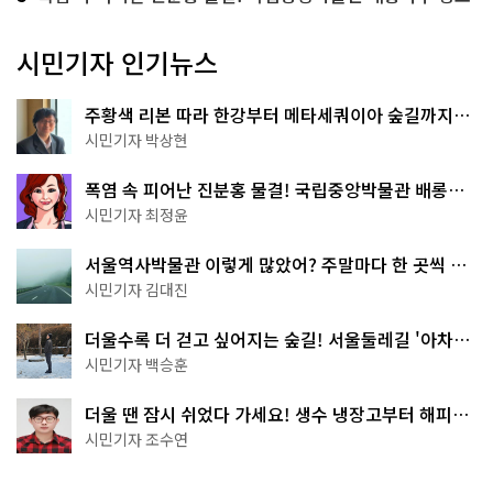
시민기자 인기뉴스
주황색 리본 따라 한강부터 메타세쿼이아 숲길까지…
서울둘레길 15코스
시민기자 박상현
폭염 속 피어난 진분홍 물결! 국립중앙박물관 배롱나
무 명소
시민기자 최정윤
서울역사박물관 이렇게 많았어? 주말마다 한 곳씩 떠
나는 역사 산책
시민기자 김대진
더울수록 더 걷고 싶어지는 숲길! 서울둘레길 '아차산
코스'
시민기자 백승훈
더울 땐 잠시 쉬었다 가세요! 생수 냉장고부터 해피소
·무더위쉼터까지
시민기자 조수연