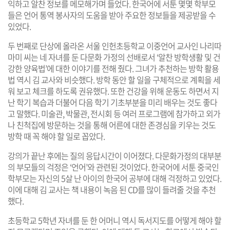
익하고 알찬 정보를 메모해가며 들었다. 한국어에 서툰 몇몇 학부모
들은 언어 통역 봉사자의 도움을 받아 주요한 정보들을 제공받을 수
있었다.
두 번째로 단상에 올라온 서울 인헌초등학교 이중언어 교사인 나리따
마미 씨는 네 자녀를 둔 다문화 가정의 선배로서 ‘알찬 방학생활 및 건
강한 양육법’에 대한 이야기를 전해 줬다. 그녀가 추천하는 방학 활용
법 역시 김 교사와 비슷했다. 방학 동안 할 일을 구체적으로 계획을 세
워 보고 체크를 하도록 권유했다. 또한 건강을 위해 운동도 하면서 지
난 학기 복습과 더불어 다음 학기 기초부분을 미리 배우는 것도 좋다
고 말했다. 미술관, 박물관, 전시회 등 여러 프로그램에 참가하고 외가
나 친척집에 방문하는 것을 통해 어른에 대한 존경심을 키우는 것도
방학 때 꼭 해야 할 일로 꼽았다.
강의가 끝난 후에는 질의 응답시간이 이어졌다. 다문화가정의 대부분
의 부모들의 걱정은 ‘언어’와 관련된 것이었다. 한국어에 서툰 중국인
학부모는 자신의 5살 난 아이의 한국어 공부에 대해 걱정하고 있었다.
이에 대해 김 교사는 책 내용이 녹음 된 CD를 많이 들려줄 것을 추천
했다.
초등학교 5학년 자녀를 둔 한 어머니 역시 독서지도를 어떻게 해야 할