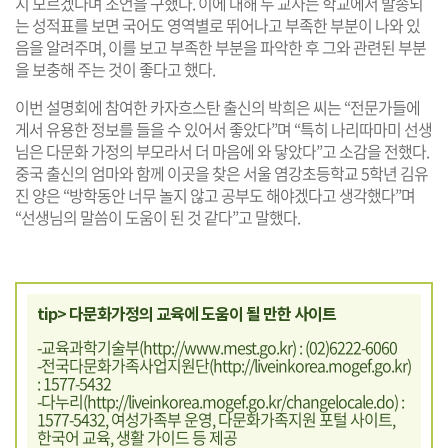
지 모르겠다며 조언을 구했다. 이에 대해 두 교사는 학교에서 발송되
는 성적표를 보면 국어도 영역별로 뛰어나고 부족한 부분이 나와 있
음을 알려주며, 이를 보고 부족한 부분을 파악한 후 그와 관련된 부분
을 보충해 주는 것이 좋다고 했다.
이번 설명회에 참여한 카자흐스탄 출신의 박희은 씨는 “전문가들에
게서 유용한 정보를 들을 수 있어서 좋았다”며 “특히 나리따마미 선생
님은 다문화 가정의 부모라서 더 마음에 와 닿았다”고 소감을 전했다.
중국 출신의 엄마와 함께 이곳을 찾은 서울 염강초등학교 5학년 김유
진 양은 “방학동안 너무 놀지 않고 공부도 해야겠다고 생각했다”며
“선생님의 말씀이 도움이 된 것 같다”고 말했다.
tip> 다문화가정의 교육에 도움이 될 만한 사이트
-교육과학기술부(
http://www.mest.go.kr
) : (02)6222-6060
-전국다문화가족사업지원단(
http://liveinkorea.mogef.go.kr
)
: 1577-5432
-다누리(
http://liveinkorea.mogef.go.kr/changelocale.do
) :
1577-5432, 여성가족부 운영, 다문화가족지원 포털 사이트,
한국어 교육, 생활 가이드 등 제공