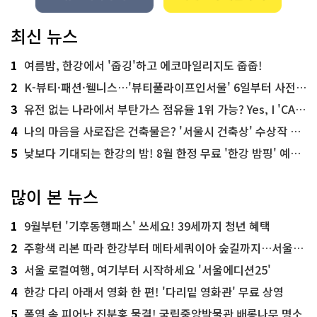
최신 뉴스
1
여름밤, 한강에서 '줍깅'하고 에코마일리지도 줍줍!
2
K-뷰티·패션·웰니스…'뷰티풀라이프인서울' 6일부터 사전 예약
3
유전 없는 나라에서 부탄가스 점유율 1위 가능? Yes, I 'CAN'
4
나의 마음을 사로잡은 건축물은? '서울시 건축상' 수상작 공개!
5
낮보다 기대되는 한강의 밤! 8월 한정 무료 '한강 밤핑' 예약은?
많이 본 뉴스
1
9월부턴 '기후동행패스' 쓰세요! 39세까지 청년 혜택
2
주황색 리본 따라 한강부터 메타세쿼이아 숲길까지…서울둘레길 15코스
3
서울 로컬여행, 여기부터 시작하세요 '서울에디션25'
4
한강 다리 아래서 영화 한 편! '다리밑 영화관' 무료 상영
5
폭염 속 피어난 진분홍 물결! 국립중앙박물관 배롱나무 명소