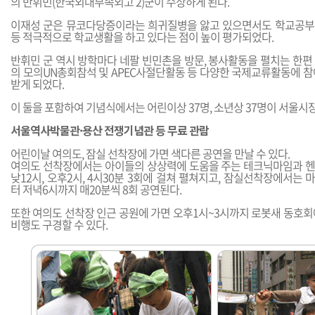
의 반휘민(한국외대부속외고 2)군이 수상하게 된다.
이재성 군은 뮤코다당증이라는 희귀질병을 앓고 있으면서도 학교공부
등 적극적으로 학교생활을 하고 있다는 점이 높이 평가되었다.
반휘민 군 역시 방학마다 네팔 빈민촌을 방문, 봉사활동을 펼치는 한편
의 모의UN총회참석 및 APEC사절단활동 등 다양한 국제교류활동에 참
받게 되었다.
이 둘을 포함하여 기념식에서는 어린이상 37명, 소년상 37명이 서울시
서울역사박물관·용산 전쟁기념관 등 무료 관람
어린이날 여의도, 잠실 선착장에 가면 색다른 공연을 만날 수 있다.
여의도 선착장에서는 아이들의 상상력에 도움을 주는 테크닉마임과 
낮12시, 오후2시, 4시30분 3회에 걸쳐 펼쳐지고, 잠실선착장에서는
터 저녁6시까지 매20분씩 8회 공연된다.
또한 여의도 선착장 인근 공원에 가면 오후1시~3시까지 로봇새 동호회
비행도 구경할 수 있다.