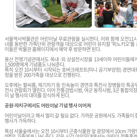
서울역사박물관은 어린이날 무료관람을 실시한다. 이와 함께 오전11시
녀를 동반한 가족단위 관람객을 대상으로 어린이 뮤지컬 ‘피노키오’를 
이들은 박물관 홈페이지에서 예약 후 방문하면 된다.
용산 전쟁기념관에서도 옥내·외 상설전시장을 13세이하 어린이들에게
1,500명에게 기념품도 나눠준다.
특히 오전 10시부터 시작되는 호버크래프트(미니 공기부양정) 경연대
청을 받은 200가족을 대상으로 진행된다.
오후에는 팔씨름, 제기차기 등 민속놀이 경연과 특전사 장병들의 특공무
전시 관람회가 열린다. 이어 전통검법시범, 여군 동작시범, 3군 통합
이 날 행사의 대미를 장식하게 된다.
공원·자치구에서도 어린이날 기념 행사 이어져
어린이날이라고 해서 멀리 갈 필요 없다. 가까운 공원에서도 가족들이 
행사가 가득하다.
뚝섬 서울숲에서는 오전 10시부터 곤충식물원 앞 광장에서 10cm 가량
0명의 가족에게 나눠 준다. 같은 시간 야외무대에서는 어린이 전통혼례