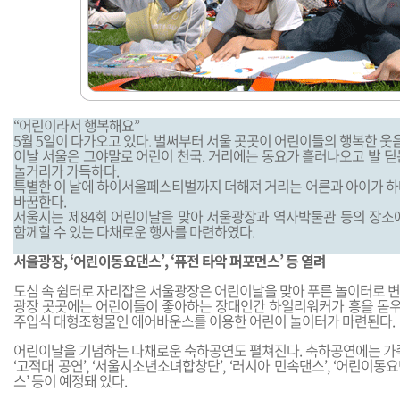
“어린이라서 행복해요”
5월 5일이 다가오고 있다. 벌써부터 서울 곳곳이 어린이들의 행복한 웃
이날 서울은 그야말로 어린이 천국. 거리에는 동요가 흘러나오고 발 딛
놀거리가 가득하다.
특별한 이 날에 하이서울페스티벌까지 더해져 거리는 어른과 아이가 하
바꿈한다.
서울시는 제84회 어린이날을 맞아 서울광장과 역사박물관 등의 장소
함께할 수 있는 다채로운 행사를 마련하였다.
서울광장, ‘어린이동요댄스’, ‘퓨전 타악 퍼포먼스’ 등 열려
도심 속 쉼터로 자리잡은 서울광장은 어린이날을 맞아 푸른 놀이터로 변
광장 곳곳에는 어린이들이 좋아하는 장대인간 하일리워커가 흥을 돋우고
주입식 대형조형물인 에어바운스를 이용한 어린이 놀이터가 마련된다.
어린이날을 기념하는 다채로운 축하공연도 펼쳐진다. 축하공연에는 가족
‘고적대 공연’, ‘서울시소년소녀합창단’, ‘러시아 민속댄스’, ‘어린이동요
스’ 등이 예정돼 있다.