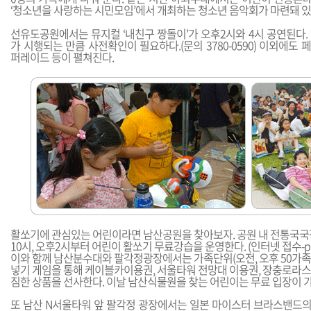
‘청소년을 사랑하는 시민모임’에서 개최하는 청소년 음악회가 마련돼 있
선유도공원에서는 뮤지컬 ‘내친구 짱돌이’가 오후2시와 4시 공연된다.
가 시행되는 만큼 사전확인이 필요하다.(문의 3780-0590) 이외에도
퍼레이드 등이 펼쳐진다.
활쏘기에 관심있는 어린이라면 남산공원을 찾아보자. 공원 내 전통국
10시, 오후2시부터 어린이 활쏘기 무료강습을 운영한다. (인터넷 접수-
p
이와 함께 남산분수대와 팔각정광장에서는 가족단위(오전, 오후 50가족
넣기 게임을 통해 케이블카이용권, 서울타워 전망대 이용권, 장충로라스
짐한 상품을 선사한다. 이날 남산식물원을 찾는 어린이는 무료 입장이 
또 남산 N서울타워 앞 팔각정 광장에서는 일본 마이스터 브라스밴드의