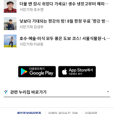
더울 땐 잠시 쉬었다 가세요! 생수 냉장고부터 해피소
·무더위쉼터까지
시민기자 조수연
낮보다 기대되는 한강의 밤! 8월 한정 무료 '한강 밤
핑' 예약은?
시민기자 김성무
호수·예술·미식 모두 품은 도보 코스! 서울식물원~LG
아트센터~마곡테라스거리
시민기자 이상돈
다
A
운
p
로
p
드
S
하
t
기
o
관련 누리집 바로가기
G
r
o
e
o
에
g
서
l
다
개인정보처리방침
이메일 무단수집 거부
이용약관