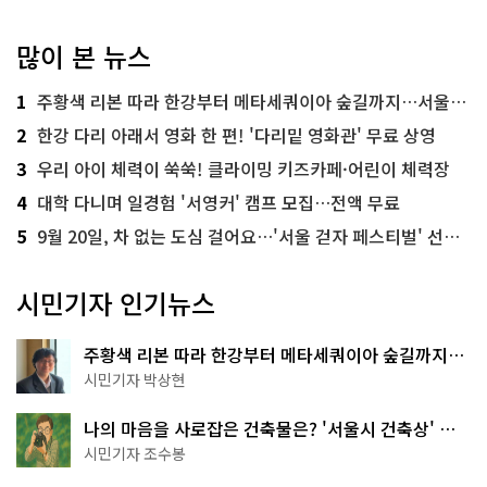
많이 본 뉴스
1
주황색 리본 따라 한강부터 메타세쿼이아 숲길까지…서울둘레길 15코스
2
한강 다리 아래서 영화 한 편! '다리밑 영화관' 무료 상영
3
우리 아이 체력이 쑥쑥! 클라이밍 키즈카페·어린이 체력장
4
대학 다니며 일경험 '서영커' 캠프 모집…전액 무료
5
9월 20일, 차 없는 도심 걸어요…'서울 걷자 페스티벌' 선착순 5천명
시민기자 인기뉴스
주황색 리본 따라 한강부터 메타세쿼이아 숲길까지…
서울둘레길 15코스
시민기자 박상현
나의 마음을 사로잡은 건축물은? '서울시 건축상' 수
상작 공개!
시민기자 조수봉