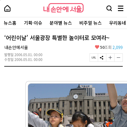
본
페
내
문
이
내
손
검
메
바
지
손
안
색
뉴
로
상
안
주
에
창
전
가
단
에
뉴스홈
기획·이슈
분야별 뉴스
비주얼 뉴스
우리동네
요
서
열
체
기
으
서
서
울
기
보
로
울
비
기
이
-
‘어린이날’ 서울광장 특별한 놀이터로 모여라~
스
동
서
바
울
좋
내손안에서울
50
조회
2,099
로
시
아
가
대
발행일
2006.05.01. 00:00
요
기
페
S
글
글
표
수정일
2006.05.01. 00:00
이
N
자
자
소
지
S
크
크
통
U
공
기
기
포
R
유
크
작
털
L
하
게
게
복
기
변
변
사
경
경
하
하
기
기