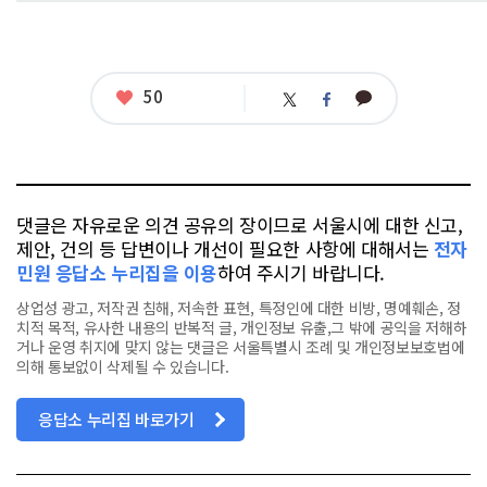
좋
50
카
트
페
아
카
위
이
요
오
터
스
톡
북
댓글은 자유로운 의견 공유의 장이므로 서울시에 대한 신고,
제안, 건의 등 답변이나 개선이 필요한 사항에 대해서는
전자
민원 응답소 누리집을 이용
하여 주시기 바랍니다.
상업성 광고, 저작권 침해, 저속한 표현, 특정인에 대한 비방, 명예훼손, 정
치적 목적, 유사한 내용의 반복적 글, 개인정보 유출,그 밖에 공익을 저해하
거나 운영 취지에 맞지 않는 댓글은 서울특별시 조례 및 개인정보보호법에
의해 통보없이 삭제될 수 있습니다.
응답소 누리집 바로가기