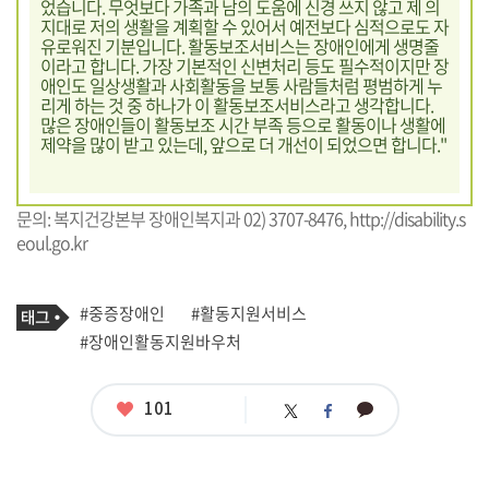
었습니다. 무엇보다 가족과 남의 도움에 신경 쓰지 않고 제 의
지대로 저의 생활을 계획할 수 있어서 예전보다 심적으로도 자
유로워진 기분입니다. 활동보조서비스는 장애인에게 생명줄
이라고 합니다. 가장 기본적인 신변처리 등도 필수적이지만 장
애인도 일상생활과 사회활동을 보통 사람들처럼 평범하게 누
리게 하는 것 중 하나가 이 활동보조서비스라고 생각합니다.
많은 장애인들이 활동보조 시간 부족 등으로 활동이나 생활에
제약을 많이 받고 있는데, 앞으로 더 개선이 되었으면 합니다."
문의: 복지건강본부 장애인복지과 02) 3707-8476,
http://disability.s
eoul.go.kr
기
태
#중증장애인
#활동지원서비스
사
그
관
#장애인활동지원바우처
련
태
그
좋
101
카
트
페
아
카
위
이
요
오
터
스
톡
북