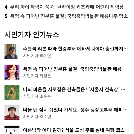
4
우리 아이 체력이 쑥쑥! 클라이밍 키즈카페·어린이 체력장
5
폭염 속 피어난 진분홍 물결! 국립중앙박물관 배롱나무 명소
시민기자 인기뉴스
주황색 리본 따라 한강부터 메타세쿼이아 숲길까지…
서울둘레길 15코스
시민기자 박상현
폭염 속 피어난 진분홍 물결! 국립중앙박물관 배롱나
무 명소
시민기자 최정윤
나의 마음을 사로잡은 건축물은? '서울시 건축상' 수
상작 공개!
시민기자 조수봉
더울 땐 잠시 쉬었다 가세요! 생수 냉장고부터 해피소
·무더위쉼터까지
시민기자 조수연
여름방학 어디 갈까? 서울 도심 무료 실내 여행 코스