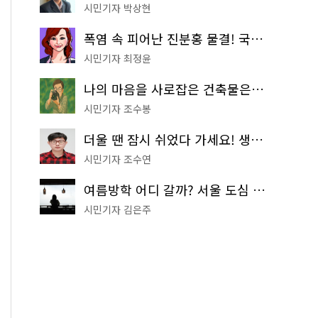
시민기자 박상현
폭염 속 피어난 진분홍 물결! 국립중앙박물관 배롱나무 명소
시민기자 최정윤
나의 마음을 사로잡은 건축물은? '서울시 건축상' 수상작 공개!
시민기자 조수봉
더울 땐 잠시 쉬었다 가세요! 생수 냉장고부터 해피소·무더위쉼터까지
시민기자 조수연
여름방학 어디 갈까? 서울 도심 무료 실내 여행 코스 추천
시민기자 김은주