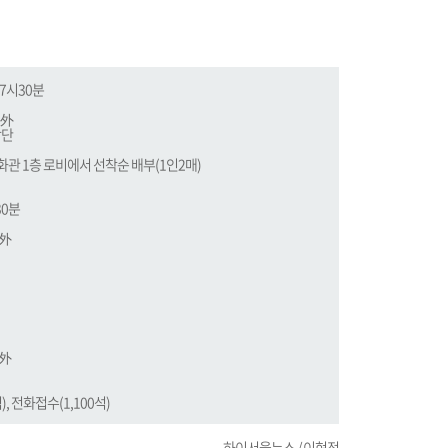
 7시30분
 外
악단
화관 1층 로비에서 선착순 배부(1인2매)
30분
 外
 外
), 전화접수(1,100석)
하이서울뉴스 / 이현정