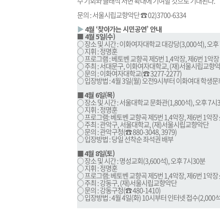
수 기회와 클래식 저변 확대에 기여할 것으로 기대된다.
문의 : 서울시립교향악단 ☎ 02)3700-6334
▶
4월 ‘찾아가는 시민공연’ 안내
■ 4월 5일(수)
○ 장소 및 시간 : 이화여자대학교 대강당(3,000석), 오후
○ 지휘 : 정명훈
○ 프로그램 : 베토벤 교향곡 제5번 1,4악장, 제6번 1악장
○ 주최 : 서대문구, 이화여자대학교, (재)서울시립교향
○ 문의 : 이화여자대학교(☎ 3277-2277)
○ 입장방법 : 4월 3일(월) 오전9시부터 이화여대 학생문
■
4월 6일(목)
○ 장소 및 시간 : 서울대학교 문화관(1,800석), 오후 7시
○ 지휘 : 정명훈
○ 프로그램: 베토벤 교향곡 제5번 1,4악장, 제6번 1악장
○ 주최 : 관악구, 서울대학교, (재)서울시립교향악단
○ 문의 : 관악구청(☎ 880-3048, 3979)
○ 입장방법 : 당일 선착순 좌석권 배부
■
4월 8일(토)
○ 장소 및 시간 : 명성교회(3,600석), 오후 7시30분
○ 지휘 : 정명훈
○ 프로그램: 베토벤 교향곡 제5번 1,4악장, 제6번 1악장
○ 주최 : 강동구, (재)서울시립교향악단
○ 문의 : 강동구청(☎ 480-1410)
○ 입장방법 : 4월 4일(화) 10시부터 인터넷 접수(2,000석