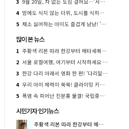
3
9월 20일, 차 없는 도심 걸어요…'서울 걷자 페스티벌' 선착순 5천명
4
밤에도 식지 않는 더위, 도시를 식히는 시원한 해법은?
5
채소 싫어하는 아이도 즐겁게 냠냠! '찾아가는 서울시 식생활 교육' 현장
많이 본 뉴스
1
주황색 리본 따라 한강부터 메타세쿼이아 숲길까지…서울둘레길 15코스
2
서울 로컬여행, 여기부터 시작하세요 '서울에디션25'
3
한강 다리 아래서 영화 한 편! '다리밑 영화관' 무료 상영
4
우리 아이 체력이 쑥쑥! 클라이밍 키즈카페·어린이 체력장
5
폭염 속 피어난 진분홍 물결! 국립중앙박물관 배롱나무 명소
시민기자 인기뉴스
주황색 리본 따라 한강부터 메타세쿼이아 숲길까지…서울둘레길 15코스