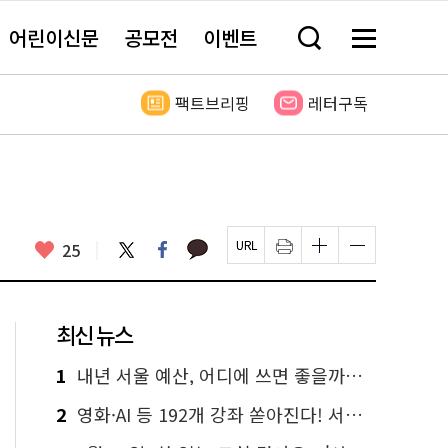
어린이신문
공모전
이벤트
검
메
색
뉴
창
전
열
체
팩트브리핑
레터구독
기
보
기
카
좋
트
페
25
페
인
글
글
카
위
이
아
이
쇄
자
자
오
터
스
요
지
하
크
크
톡
북
U
기
기
기
R
새
크
작
L
창
게
게
최신 뉴스
복
열
변
변
사
림
경
경
하
하
1
내년 서울 예산, 어디에 쓰면 좋을까요? 온라인 투표
기
기
2
영화·AI 등 192개 강좌 쏟아진다! 서울시민대학 선착순 신청