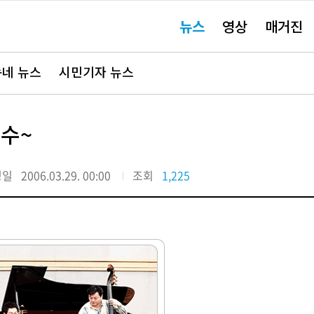
주
뉴스
영상
매거진
요
서
비
스
바
네 뉴스
시민기자 뉴스
로
가
기"
박수~
정일
2006.03.29. 00:00
조회
1,225