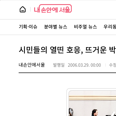
본
페
문
이
뉴
바
지
스
로
상
룸
가
단
뉴
기
으
스
로
기획·이슈
분야별 뉴스
비주얼 뉴스
우리동
주
이
요
동
서
비
스
시민들의 열띤 호응, 뜨거운 
바
로
가
기
내손안에서울
발행일
2006.03.29. 00:00
수