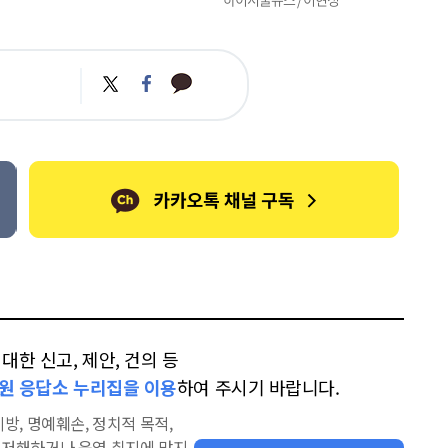
카
트
페
카
위
이
오
터
스
톡
북
한 신고, 제안, 건의 등
원 응답소 누리집을 이용
하여 주시기 바랍니다.
방, 명예훼손, 정치적 목적,
을 저해하거나 운영 취지에 맞지