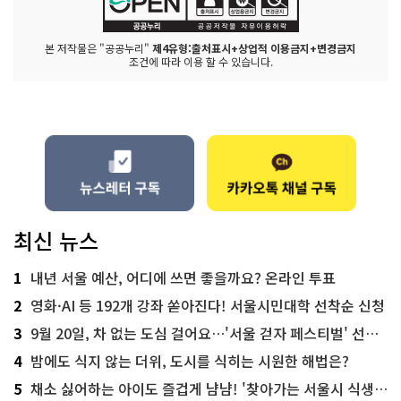
본 저작물은 "공공누리"
제4유형:출처표시+상업적 이용금지+변경금지
조건에 따라 이용 할 수 있습니다.
최신 뉴스
1
내년 서울 예산, 어디에 쓰면 좋을까요? 온라인 투표
2
영화·AI 등 192개 강좌 쏟아진다! 서울시민대학 선착순 신청
3
9월 20일, 차 없는 도심 걸어요…'서울 걷자 페스티벌' 선착순 5천명
4
밤에도 식지 않는 더위, 도시를 식히는 시원한 해법은?
5
채소 싫어하는 아이도 즐겁게 냠냠! '찾아가는 서울시 식생활 교육' 현장