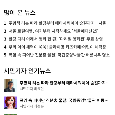
많이 본 뉴스
1
주황색 리본 따라 한강부터 메타세쿼이아 숲길까지…서울둘레길 15코스
2
서울 로컬여행, 여기부터 시작하세요 '서울에디션25'
3
한강 다리 아래서 영화 한 편! '다리밑 영화관' 무료 상영
4
우리 아이 체력이 쑥쑥! 클라이밍 키즈카페·어린이 체력장
5
폭염 속 피어난 진분홍 물결! 국립중앙박물관 배롱나무 명소
시민기자 인기뉴스
주황색 리본 따라 한강부터 메타세쿼이아 숲길까지…
서울둘레길 15코스
시민기자 박상현
폭염 속 피어난 진분홍 물결! 국립중앙박물관 배롱나
무 명소
시민기자 최정윤