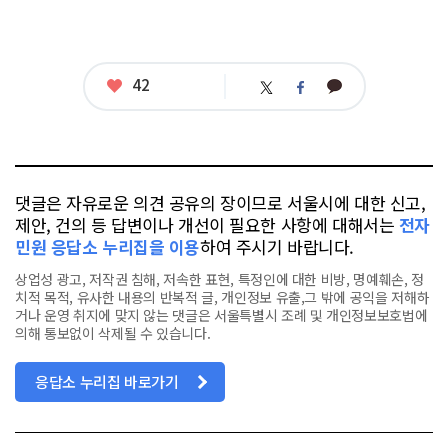
좋
42
카
트
페
아
카
위
이
요
오
터
스
톡
북
댓글은 자유로운 의견 공유의 장이므로 서울시에 대한 신고,
제안, 건의 등 답변이나 개선이 필요한 사항에 대해서는
전자
민원 응답소 누리집을 이용
하여 주시기 바랍니다.
상업성 광고, 저작권 침해, 저속한 표현, 특정인에 대한 비방, 명예훼손, 정
치적 목적, 유사한 내용의 반복적 글, 개인정보 유출,그 밖에 공익을 저해하
거나 운영 취지에 맞지 않는 댓글은 서울특별시 조례 및 개인정보보호법에
의해 통보없이 삭제될 수 있습니다.
응답소 누리집 바로가기