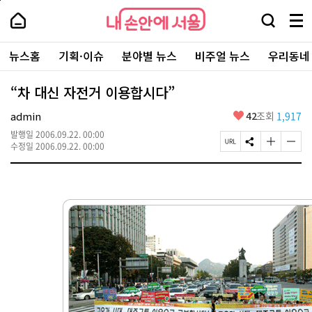
본
페
내
문
이
내
손
검
메
바
지
손
안
색
뉴
로
상
안
주
에
창
전
가
단
에
뉴스홈
기획·이슈
분야별 뉴스
비주얼 뉴스
우리동네
요
서
열
체
기
으
서
서
울
기
보
로
울
비
기
이
-
“차 대신 자전거 이용합시다”
스
동
서
바
울
좋
admin
42
조회
1,917
로
시
아
가
대
발행일
2006.09.22. 00:00
요
기
페
S
글
글
표
수정일
2006.09.22. 00:00
이
N
자
자
소
지
S
크
크
통
U
공
기
기
포
R
유
크
작
털
L
하
게
게
복
기
변
변
사
경
경
하
하
기
기