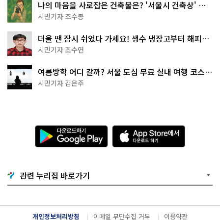
나의 마음을 사로잡은 건축물은? '서울시 건축상' 수
상작 공개!
시민기자 조수봉
더울 땐 잠시 쉬었다 가세요! 생수 냉장고부터 해피소
·무더위쉼터까지
시민기자 조수연
여름방학 어디 갈까? 서울 도심 무료 실내 여행 코스
추천
시민기자 김은주
다
A
운
p
로
p
드
S
하
t
기
o
관련 누리집 바로가기
G
r
o
e
o
에
g
서
l
다
개인정보처리방침
이메일 무단수집 거부
이용약관