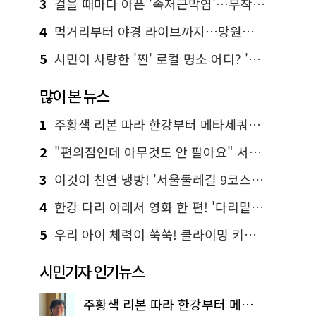
3
걸을 때마다 아픈 '족저근막염'…무작정 참지 말고 '이것' 해보세요!
4
먹거리부터 야경 라이브까지…망원한강공원 알짜 코스
5
시민이 사랑한 '찐' 로컬 명소 어디? '서울에디션25' 추천 코스
많이 본 뉴스
1
주황색 리본 따라 한강부터 메타세쿼이아 숲길까지…서울둘레길 15코스
2
"편의점인데 아무것도 안 팔아요" 서울에서 가장 특별한 편의점의 정체
3
이것이 천연 냉방! '서울둘레길 9코스'로 숲속 피서 떠나볼까
4
한강 다리 아래서 영화 한 편! '다리밑 영화관' 무료 상영
5
우리 아이 체력이 쑥쑥! 클라이밍 키즈카페·어린이 체력장
시민기자 인기뉴스
주황색 리본 따라 한강부터 메타세쿼이아 숲길까지…서울둘레길 15코스