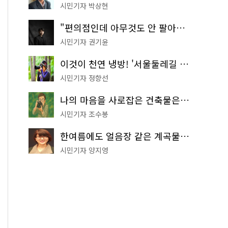
시민기자 박상현
"편의점인데 아무것도 안 팔아요" 서울에서 가장 특별한 편의점의 정체
시민기자 권기윤
이것이 천연 냉방! '서울둘레길 9코스'로 숲속 피서 떠나볼까
시민기자 정향선
나의 마음을 사로잡은 건축물은? '서울시 건축상' 수상작 공개!
시민기자 조수봉
한여름에도 얼음장 같은 계곡물! 서울 '진관사 계곡'이 천국이네~
시민기자 양지영