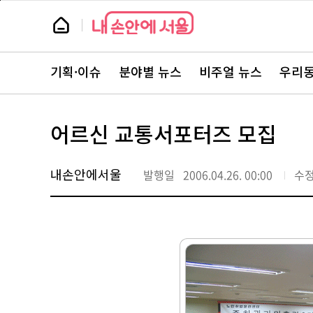
본
페
문
이
뉴
바
지
스
로
상
룸
가
단
뉴
기
으
스
로
기획·이슈
분야별 뉴스
비주얼 뉴스
우리동
주
이
요
동
서
비
스
어르신 교통서포터즈 모집
바
로
가
기
내손안에서울
발행일
2006.04.26. 00:00
수