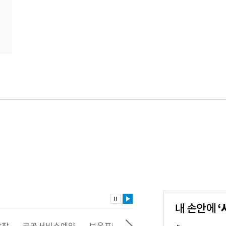
내
손
안
에
'서
광장
공공서비스예약
보육포털
일자리포털
문화포털