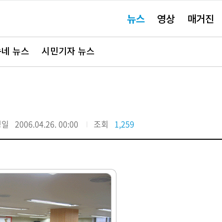
주
뉴스
영상
매거진
요
서
비
스
바
네 뉴스
시민기자 뉴스
로
가
기"
정일
2006.04.26. 00:00
조회
1,259