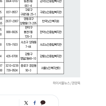
하이서울뉴스 / 권양옥
카
트
페
카
위
이