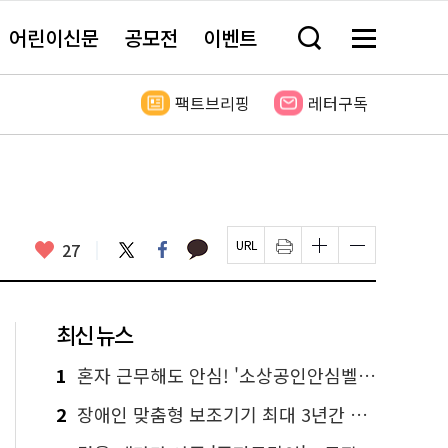
어린이신문
공모전
이벤트
검
메
색
뉴
창
전
열
체
팩트브리핑
레터구독
기
보
기
카
좋
트
페
27
페
인
글
글
카
위
이
아
이
쇄
자
자
오
터
스
요
지
하
크
크
톡
북
U
기
기
기
R
새
크
작
L
창
게
게
최신 뉴스
복
열
변
변
사
림
경
경
하
하
1
혼자 근무해도 안심! '소상공인안심벨' 신청하세요
기
기
2
장애인 맞춤형 보조기기 최대 3년간 무상 대여…삶의 질 높인다