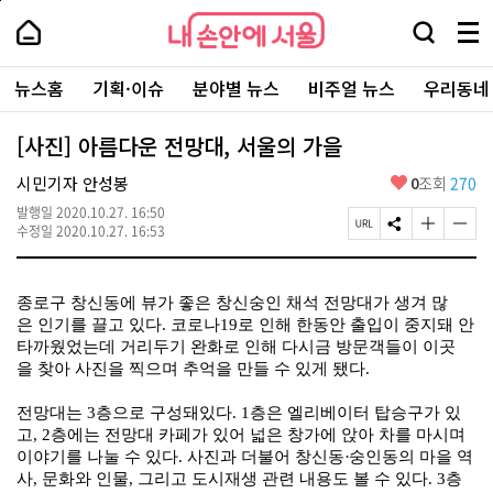
본
페
내
문
이
내
손
검
메
바
지
손
안
색
뉴
로
상
안
주
에
창
전
가
단
에
뉴스홈
기획·이슈
분야별 뉴스
비주얼 뉴스
우리동네
요
서
열
체
기
으
서
서
울
기
보
로
울
비
기
이
-
[사진] 아름다운 전망대, 서울의 가을
스
동
서
바
울
좋
시민기자 안성봉
0
조회
270
로
시
아
가
대
발행일
2020.10.27. 16:50
요
기
페
S
글
글
표
수정일
2020.10.27. 16:53
이
N
자
자
소
지
S
크
크
통
U
공
기
기
포
R
유
크
작
종로구
창신동에
뷰가
좋은
창신숭인 채석 전망대
가
생겨
많
털
L
하
게
게
은
인기를
끌고
있다
.
코로나19로 인해
한동안
출입이
중지돼
안
복
기
변
변
타까웠었는데
거리두기 완화로 인해 다시
금
방문객들이
이
곳
사
경
경
을
찾아
사
진을
찍으며
추
억을
만들 수 있게 됐다.
하
하
기
기
전망대는 3
층으로
구성돼있다
.
1
층은
엘리베이터
탑
승구가
있
고,
2층에는 전망대 카페가 있
어
넓은
창가에 앉아
차
를
마시며
이야기
를
나눌 수 있다. 사진과 더불어
창신동
·
숭인동의
마을 역
사,
문화와 인물, 그리고 도시재생
관련 내용도 볼 수
있다
.
3층