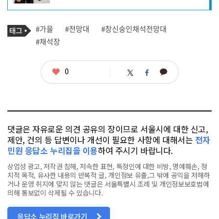
자
프
로
기
필
태
#가을
#전망대
#창신숭인채석전망대
사
그
관
#채석장
련
태
그
좋
0
카
트
페
아
카
위
이
요
오
터
스
톡
북
댓글은 자유로운 의견 공유의 장이므로 서울시에 대한 신고,
제안, 건의 등 답변이나 개선이 필요한 사항에 대해서는
전자
민원 응답소 누리집을 이용
하여 주시기 바랍니다.
상업성 광고, 저작권 침해, 저속한 표현, 특정인에 대한 비방, 명예훼손, 정
치적 목적, 유사한 내용의 반복적 글, 개인정보 유출,그 밖에 공익을 저해하
거나 운영 취지에 맞지 않는 댓글은 서울특별시 조례 및 개인정보보호법에
의해 통보없이 삭제될 수 있습니다.
응답소 누리집 바로가기