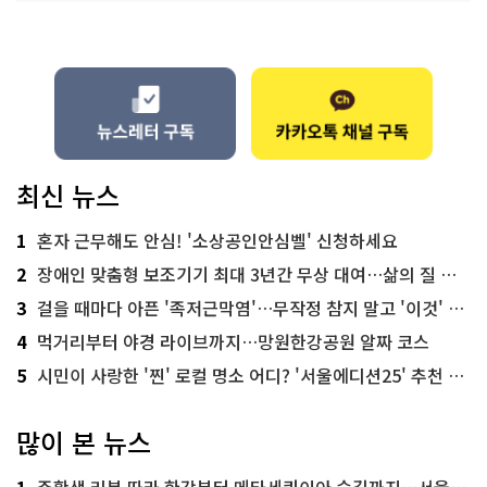
최신 뉴스
1
혼자 근무해도 안심! '소상공인안심벨' 신청하세요
2
장애인 맞춤형 보조기기 최대 3년간 무상 대여…삶의 질 높인다
3
걸을 때마다 아픈 '족저근막염'…무작정 참지 말고 '이것' 해보세요!
4
먹거리부터 야경 라이브까지…망원한강공원 알짜 코스
5
시민이 사랑한 '찐' 로컬 명소 어디? '서울에디션25' 추천 코스
많이 본 뉴스
1
주황색 리본 따라 한강부터 메타세쿼이아 숲길까지…서울둘레길 15코스