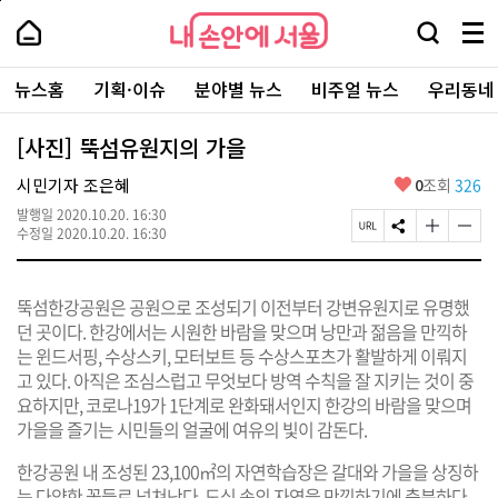
본
페
내
문
이
내
손
검
메
바
지
손
안
색
뉴
로
상
안
주
에
창
전
가
단
에
뉴스홈
기획·이슈
분야별 뉴스
비주얼 뉴스
우리동네
요
서
열
체
기
으
서
서
울
기
보
로
울
비
기
이
-
[사진] 뚝섬유원지의 가을
스
동
서
바
울
좋
시민기자 조은혜
0
조회
326
로
시
아
가
대
발행일
2020.10.20. 16:30
요
기
페
S
글
글
표
수정일
2020.10.20. 16:30
이
N
자
자
소
지
S
크
크
통
U
공
기
기
포
뚝섬한강공원은 공원으로 조성되기 이전부터 강변유원지로 유명했
R
유
크
작
털
L
하
게
게
던 곳이다. 한강에서는 시원한 바람을 맞으며 낭만과 젊음을 만끽하
복
기
변
변
는 윈드서핑, 수상스키, 모터보트 등 수상스포츠가 활발하게 이뤄지
사
경
경
고 있다. 아직은 조심스럽고 무엇보다 방역 수칙을 잘 지키는 것이 중
하
하
기
기
요하지만, 코로나19가 1단계로 완화돼서인지 한강의 바람을 맞으며
가을을 즐기는 시민들의 얼굴에 여유의 빛이 감돈다.
한강공원 내 조성된 23,100㎡의 자연학습장은 갈대와 가을을 상징하
는 다양한 꽃들로 넘쳐난다. 도심 속의 자연을 만끽하기에 충분하다.