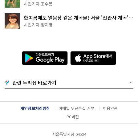
상작 공개!
시민기자 조수봉
한여름에도 얼음장 같은 계곡물! 서울 '진관사 계곡'이
천국이네~
시민기자 양지영
다
A
운
p
로
p
드
S
하
t
기
o
관련 누리집 바로가기
G
r
o
e
o
에
g
서
l
다
개인정보처리방침
이메일 무단수집 거부
이용약관
e
운
P
로
PC버전
l
드
a
하
y
기
서울특별시청 04524