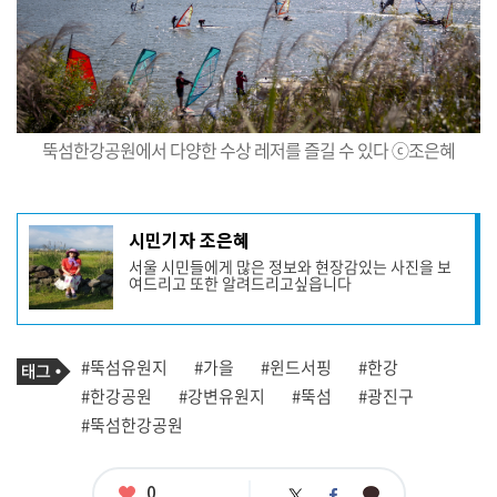
뚝섬한강공원에서 다양한 수상 레저를 즐길 수 있다 ⓒ조은혜
기
시민기자 조은혜
사
서울 시민들에게 많은 정보와 현장감있는 사진을 보
작
여드리고 또한 알려드리고싶읍니다
성
자
프
로
기
필
태
#뚝섬유원지
#가을
#윈드서핑
#한강
사
그
관
#한강공원
#강변유원지
#뚝섬
#광진구
련
#뚝섬한강공원
태
그
좋
0
카
트
페