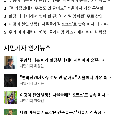
2
"편의점인데 아무것도 안 팔아요" 서울에서 가장 특별한 편의점의 정체
3
한강 다리 아래서 영화 한 편! '다리밑 영화관' 무료 상영
4
이것이 천연 냉방! '서울둘레길 9코스'로 숲속 피서 떠나볼까
5
우리 아이 체력이 쑥쑥! 클라이밍 키즈카페·어린이 체력장
시민기자 인기뉴스
주황색 리본 따라 한강부터 메타세쿼이아 숲길까지…
서울둘레길 15코스
시민기자 박상현
"편의점인데 아무것도 안 팔아요" 서울에서 가장 특별
한 편의점의 정체
시민기자 권기윤
이것이 천연 냉방! '서울둘레길 9코스'로 숲속 피서 떠
나볼까
시민기자 정향선
나의 마음을 사로잡은 건축물은? '서울시 건축상' 수