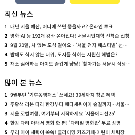
최신 뉴스
1
내년 서울 예산, 어디에 쓰면 좋을까요? 온라인 투표
2
영화·AI 등 192개 강좌 쏟아진다! 서울시민대학 선착순 신청
3
9월 20일, 차 없는 도심 걸어요…'서울 걷자 페스티벌' 선착순 5천명
4
밤에도 식지 않는 더위, 도시를 식히는 시원한 해법은?
5
채소 싫어하는 아이도 즐겁게 냠냠! '찾아가는 서울시 식생활 교육' 현장
많이 본 뉴스
1
9월부턴 '기후동행패스' 쓰세요! 39세까지 청년 혜택
2
주황색 리본 따라 한강부터 메타세쿼이아 숲길까지…서울둘레길 15코스
3
서울 로컬여행, 여기부터 시작하세요 '서울에디션25'
4
한강 다리 아래서 영화 한 편! '다리밑 영화관' 무료 상영
5
우리 아이 체력이 쑥쑥! 클라이밍 키즈카페·어린이 체력장