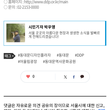
○ 홈페이지 :
http://www.ddp.or.kr/main
○ 문의 : 02-2153-0000
기
시민기자 박우영
사
서울 곳곳의 아름다운 현장과 생생한 소식을 발빠르
작
게 전해드리겠습니다!
성
자
프
로
기
필
태
#동대문디자인플라자
#동대문
#DDP
사
그
관
#어울림광장
#동대문역사문화공원
련
태
그
좋
0
카
트
페
아
카
위
이
요
오
터
스
톡
북
댓글은 자유로운 의견 공유의 장이므로 서울시에 대한 신고,