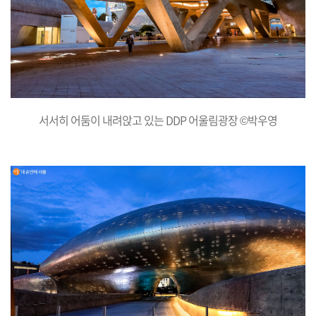
서서히 어둠이 내려앉고 있는 DDP 어울림광장 ©박우영