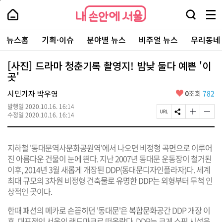
본
페
내
문
이
내
손
검
메
바
지
손
안
색
뉴
로
상
안
주
에
창
전
가
단
에
뉴스홈
기획·이슈
분야별 뉴스
비주얼 뉴스
우리동네
요
서
열
체
기
으
서
서
울
기
보
로
울
비
기
이
-
[사진] 드라마 청춘기록 촬영지! 밤낮 둘다 예쁜 '이
스
동
서
곳'
바
울
로
시
가
좋
시민기자 박우영
0
조회
782
대
기
아
표
발행일
2020.10.16. 16:14
요
소
페
S
글
글
수정일
2020.10.16. 16:14
통
이
N
자
자
포
지
S
크
크
털
U
공
기
기
지하철 '동대문역사문화공원역'에서 나오면 비정형 곡면으로 이루어
R
유
크
작
L
하
게
게
진 아름다운 건물이 눈에 띈다. 지난 2007년 동대문 운동장이 철거된
복
기
변
변
이후, 2014년 3월 새롭게 개장된 DDP(동대문디자인플라자)다. 세계
사
경
경
최대 규모의 3차원 비정형 건축물로 유명한 DDP는 외형부터 무척 인
하
하
기
기
상적인 곳이다.
한때 패션의 메카로 손꼽히던 '동대문'은 복합문화공간 DDP 개장 이
후, 대표적인 서울의 랜드마크로 떠올랐다. DDP는 크게 쇼핑 시설을