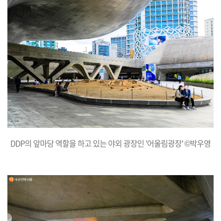
DDP의 앞마당 역할을 하고 있는 야외 광장인 '어울림광장' ©박우영