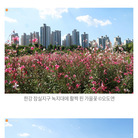
한강 잠실지구 녹지대에 활짝 핀 가을꽃 ©오도연