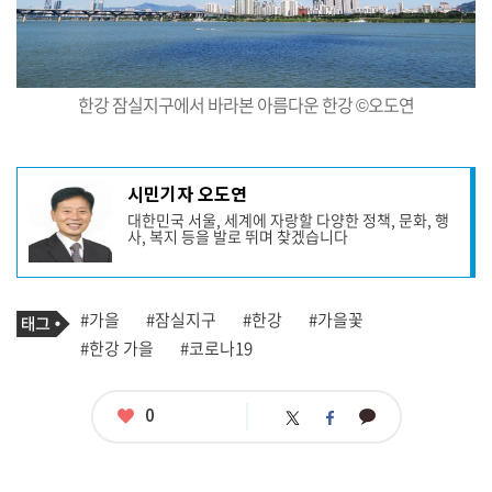
한강 잠실지구에서 바라본 아름다운 한강 ©오도연
기
시민기자 오도연
사
대한민국 서울, 세계에 자랑할 다양한 정책, 문화, 행
작
사, 복지 등을 발로 뛰며 찾겠습니다
성
자
프
로
기
필
태
#가을
#잠실지구
#한강
#가을꽃
사
그
관
#한강 가을
#코로나19
련
태
그
좋
0
카
트
페
아
카
위
이
요
오
터
스
톡
북