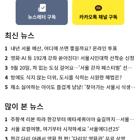
최신 뉴스
1
내년 서울 예산, 어디에 쓰면 좋을까요? 온라인 투표
2
영화·AI 등 192개 강좌 쏟아진다! 서울시민대학 선착순 신청
3
9월 20일, 차 없는 도심 걸어요…'서울 걷자 페스티벌' 선착순 5천명
4
밤에도 식지 않는 더위, 도시를 식히는 시원한 해법은?
5
채소 싫어하는 아이도 즐겁게 냠냠! '찾아가는 서울시 식생활 교육' 현장
많이 본 뉴스
1
주황색 리본 따라 한강부터 메타세쿼이아 숲길까지…서울둘레길 15코스
2
서울 로컬여행, 여기부터 시작하세요 '서울에디션25'
3
한강 다리 아래서 영화 한 편! '다리밑 영화관' 무료 상영