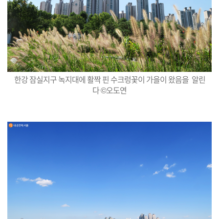
한강 잠실지구 녹지대에 활짝 핀 수크렁꽃이 가을이 왔음을 알린
다 ©오도연