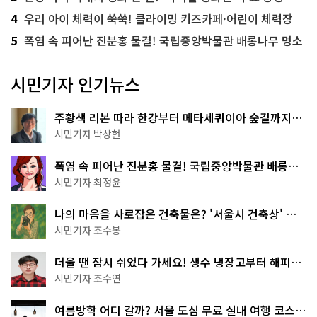
4
우리 아이 체력이 쑥쑥! 클라이밍 키즈카페·어린이 체력장
5
폭염 속 피어난 진분홍 물결! 국립중앙박물관 배롱나무 명소
시민기자 인기뉴스
주황색 리본 따라 한강부터 메타세쿼이아 숲길까지…
서울둘레길 15코스
시민기자 박상현
폭염 속 피어난 진분홍 물결! 국립중앙박물관 배롱나
무 명소
시민기자 최정윤
나의 마음을 사로잡은 건축물은? '서울시 건축상' 수
상작 공개!
시민기자 조수봉
더울 땐 잠시 쉬었다 가세요! 생수 냉장고부터 해피소
·무더위쉼터까지
시민기자 조수연
여름방학 어디 갈까? 서울 도심 무료 실내 여행 코스