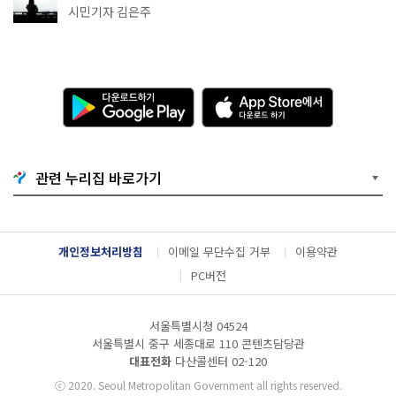
추천
시민기자 김은주
다
A
운
p
로
p
드
S
하
t
기
o
관련 누리집 바로가기
G
r
o
e
o
에
g
서
l
다
개인정보처리방침
이메일 무단수집 거부
이용약관
e
운
P
로
PC버전
l
드
a
하
y
기
서울특별시청 04524
서울특별시 중구 세종대로 110 콘텐츠담당관
대표전화
다산콜센터
02-120
ⓒ
2020. Seoul Metropolitan Government all rights reserved.