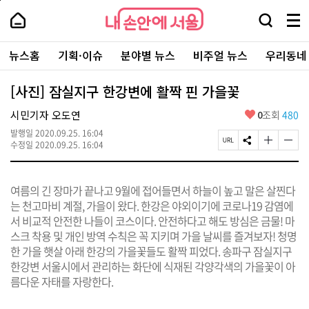
본
페
내
문
이
내
손
검
메
바
지
손
안
색
뉴
로
상
안
주
에
창
전
가
단
에
뉴스홈
기획·이슈
분야별 뉴스
비주얼 뉴스
우리동네
요
서
열
체
기
으
서
서
울
기
보
로
울
비
기
이
-
[사진] 잠실지구 한강변에 활짝 핀 가을꽃
스
동
서
바
울
좋
시민기자 오도연
0
조회
480
로
시
아
가
대
발행일
2020.09.25. 16:04
요
기
페
S
글
글
표
수정일
2020.09.25. 16:04
이
N
자
자
소
지
S
크
크
통
U
공
기
기
포
여름의 긴 장마가 끝나고 9월에 접어들면서 하늘이 높고 말은 살찐다
R
유
크
작
털
L
하
게
게
는 천고마비 계절, 가을이 왔다. 한강은 야외이기에 코로나19 감염에
복
기
변
변
서 비교적 안전한 나들이 코스이다. 안전하다고 해도 방심은 금물! 마
사
경
경
스크 착용 및 개인 방역 수칙은 꼭 지키며 가을 날씨를 즐겨보자! 청명
하
하
기
기
한 가을 햇살 아래 한강의 가을꽃들도 활짝 피었다. 송파구 잠실지구
한강변 서울시에서 관리하는 화단에 식재된 각양각색의 가을꽃이 아
름다운 자태를 자랑한다.