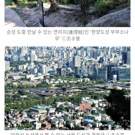
순성 도중 만날 수 있는 연리지
(
連理枝
)
인
‘
한양도성 부부소나
무
’
ⓒ
조수봉
인왕산 능선에서 볼 수 있는 서울 도심과 경복궁
ⓒ
조수봉