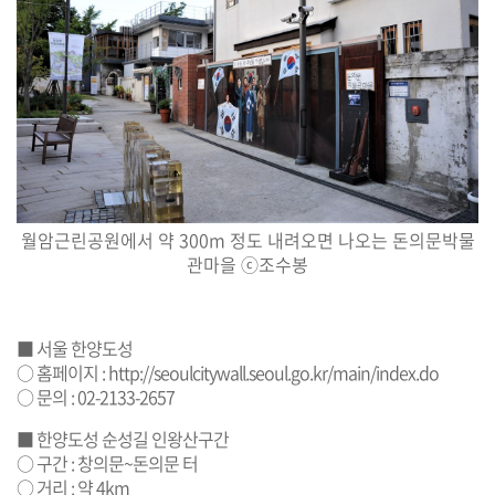
월암근린공원에서 약
300m
정도 내려오면 나오는 돈의문박물
관마을
ⓒ
조수봉
■ 서울 한양도성
○ 홈페이지 :
http://seoulcitywall.seoul.go.kr/main/index.do
○ 문의 : 02-2133-2657
■ 한양도성 순성길 인왕산구간
○ 구간 : 창의문~돈의문 터
○ 거리 : 약 4km