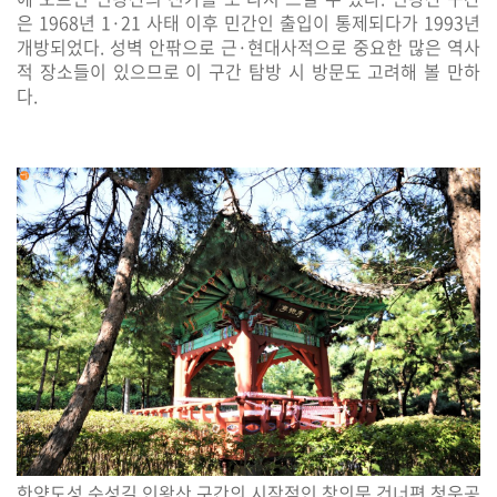
은
1968
년
1·21
사태 이후 민간인 출입이 통제되다가
1993
년
개방되었다
.
성벽 안팎으로 근
·
현대사적으로 중요한 많은 역사
적 장소들이 있으므로 이 구간 탐방 시 방문도 고려해 볼 만하
다
.
한양도성 순성길 인왕산 구간의 시작점인 창의문 건너편 청운공