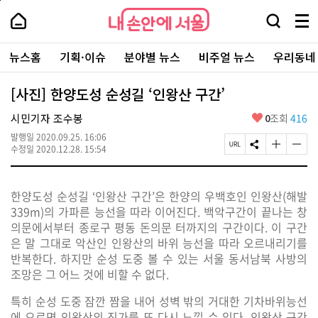
본
페
내
문
이
내
손
검
메
바
지
손
안
색
뉴
로
상
안
주
에
창
전
가
단
에
뉴스홈
기획·이슈
분야별 뉴스
비주얼 뉴스
우리동네
요
서
열
체
기
으
서
서
울
기
보
로
울
비
기
이
-
[사진] 한양도성 순성길 ‘인왕산 구간’
스
동
서
바
울
좋
시민기자 조수봉
0
조회
416
로
시
아
가
대
발행일
2020.09.25. 16:06
요
기
페
S
글
글
표
수정일
2020.12.28. 15:54
이
N
자
자
소
지
S
크
크
통
U
공
기
기
포
한양도성 순성길
‘
인왕산 구간
’
은 한양의 우백호인 인왕산
(
해발
R
유
크
작
털
L
하
게
게
339m)
의 가파른 능선을 따라 이어진다
.
백악구간이 끝나는 창
복
기
변
변
의문에서부터 종로구 평동 돈의문 터까지의 구간이다
.
이 구간
사
경
경
은 말 그대로 악산인 인왕산의 바위 능선을 따라 오르내리기를
하
하
기
기
반복한다
.
하지만 순성 도중 볼 수 있는 서울 동서남북 사방의
조망은 그 어느 것에 비할 수 없다
.
특히 순성 도중 잠깐 짬을 내어 성벽 밖의 거대한 기차바위능선
에 오르면 인왕산의 진가를 또 다시 느낄 수 있다
.
인왕산 구간