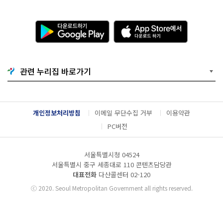
다
A
운
p
로
p
드
S
하
t
기
o
관련 누리집 바로가기
G
r
o
e
o
에
g
서
l
다
개인정보처리방침
이메일 무단수집 거부
이용약관
e
운
P
로
PC버전
l
드
a
하
y
기
서울특별시청 04524
서울특별시 중구 세종대로 110 콘텐츠담당관
대표전화
다산콜센터
02-120
ⓒ
2020. Seoul Metropolitan Government all rights reserved.