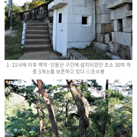
1·21
사태 이후 백악
·
인왕산 구간에 설치되었던 초소
30
여 개
중
3
개소를 보존하고 있다
ⓒ
조수봉