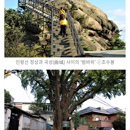
인왕산 정상과 곡성
(
曲城
)
사이의
‘
범바위
’
ⓒ
조수봉