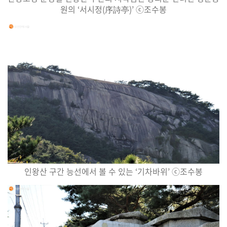
원의
‘
서시정
(
序詩亭
)’
ⓒ
조수봉
인왕산 구간 능선에서 볼 수 있는
‘
기차바위
’
ⓒ
조수봉