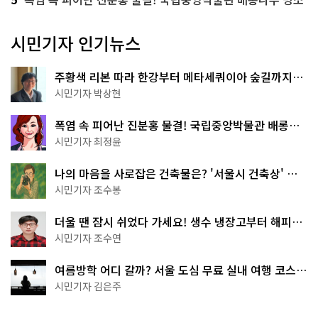
시민기자 인기뉴스
주황색 리본 따라 한강부터 메타세쿼이아 숲길까지…
서울둘레길 15코스
시민기자 박상현
폭염 속 피어난 진분홍 물결! 국립중앙박물관 배롱나
무 명소
시민기자 최정윤
나의 마음을 사로잡은 건축물은? '서울시 건축상' 수
상작 공개!
시민기자 조수봉
더울 땐 잠시 쉬었다 가세요! 생수 냉장고부터 해피소
·무더위쉼터까지
시민기자 조수연
여름방학 어디 갈까? 서울 도심 무료 실내 여행 코스
추천
시민기자 김은주