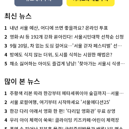
최신 뉴스
1
내년 서울 예산, 어디에 쓰면 좋을까요? 온라인 투표
2
영화·AI 등 192개 강좌 쏟아진다! 서울시민대학 선착순 신청
3
9월 20일, 차 없는 도심 걸어요…'서울 걷자 페스티벌' 선착순 5천명
4
밤에도 식지 않는 더위, 도시를 식히는 시원한 해법은?
5
채소 싫어하는 아이도 즐겁게 냠냠! '찾아가는 서울시 식생활 교육' 현장
많이 본 뉴스
1
주황색 리본 따라 한강부터 메타세쿼이아 숲길까지…서울둘레길 15코스
2
서울 로컬여행, 여기부터 시작하세요 '서울에디션25'
3
한강 다리 아래서 영화 한 편! '다리밑 영화관' 무료 상영
4
우리 아이 체력이 쑥쑥! 클라이밍 키즈카페·어린이 체력장
5
폭염 속 피어난 진분홍 물결! 국립중앙박물관 배롱나무 명소