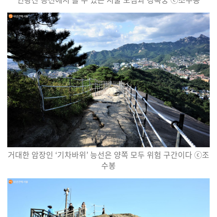
거대한 암장인
‘
기차바위
’
능선은 양쪽 모두 위험 구간이다
ⓒ
조
수봉