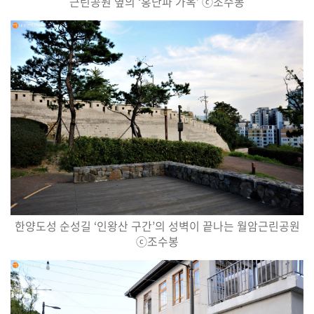
근린공원 옆의
‘
홍난파 가옥
’
ⓒ
조수봉
한양도성 순성길
‘
인왕산 구간
’
의 성벽이 끝나는 월암근린공원
ⓒ
조수봉