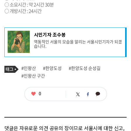
○ 소요시간 : 약 2시간 30분
○ 개방시간 : 24시간
기
시민기자 조수봉
사
역동적인 서울의 모습을 알리는 서울시민기자가 되겠
작
습니다.
성
자
프
로
기
필
태
#인왕산
#한양도성
#한양도성 순성길
사
그
관
#인왕산 구간
련
태
그
좋
0
카
트
페
아
카
위
이
요
오
터
스
톡
북
댓글은 자유로운 의견 공유의 장이므로 서울시에 대한 신고,