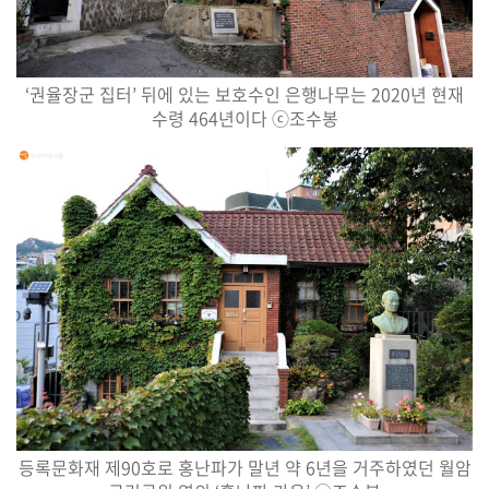
‘
권율장군 집터
’
뒤에 있는 보호수인 은행나무는
2020
년 현재
수령
464
년이다
ⓒ
조수봉
등록문화재 제
90
호로 홍난파가 말년 약
6
년을 거주하였던 월암