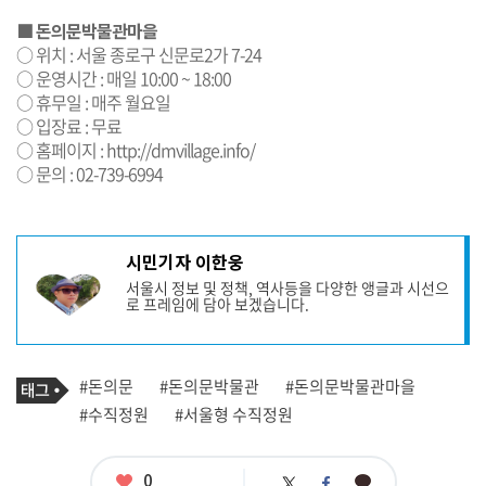
■ 돈의문박물관마을
○ 위치 : 서울 종로구 신문로2가 7-24
○ 운영시간 : 매일 10:00 ~ 18:00
○ 휴무일 : 매주 월요일
○ 입장료 : 무료
○ 홈페이지 :
http://dmvillage.info/
○ 문의 : 02-739-6994
기
시민기자 이한웅
사
서울시 정보 및 정책, 역사등을 다양한 앵글과 시선으
작
로 프레임에 담아 보겠습니다.
성
자
프
로
기
필
태
#돈의문
#돈의문박물관
#돈의문박물관마을
사
그
관
#수직정원
#서울형 수직정원
련
태
그
좋
0
카
트
페