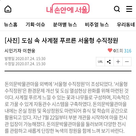
본
페
내
문
이
내
손
검
메
바
지
손
안
색
뉴
로
상
안
주
에
창
전
가
단
에
뉴스홈
기획·이슈
분야별 뉴스
비주얼 뉴스
우리동네
요
서
열
체
기
으
서
서
울
기
보
로
울
비
기
이
-
[사진] 도심 속 사계절 푸르른 서울형 수직정원
스
동
서
바
울
좋
시민기자 이한웅
0
조회
316
로
시
아
가
대
발행일
2020.07.24. 15:30
요
기
페
S
글
글
표
수정일
2020.07.24. 15:30
이
N
자
자
소
지
S
크
크
통
U
공
기
기
포
돈의문박물관마을 외벽에 '서울형 수직정원'이 조성되었다. '서울형
R
유
크
작
털
L
하
게
게
수직정원'은 환경문제 개선 및 도심 열섬현상 완화를 위해 마련된 것
복
기
변
변
이다. 사계절 푸르게 느낄 수 있는 꽃과 나무들로 구성하며, 지속적으
사
경
경
로 가꿀 수 있게 자동관수 시스템을 구축하였다. 돈의문박물관마을
하
하
기
기
내에는 온실 정원 및 옥상정원도 마련되어 휴식 및 학습의 공간으로
활용되고 있다. 지난 7월 22일부터 부분 개관을 시작하여 마을 전시
관 입장이 가능해졌다. 돈의문박물관마을을 둘러보며 다양한 전시
를 관람하고 새롭게 단장한 녹색의 정원을 함께 느껴 보기 바란다.