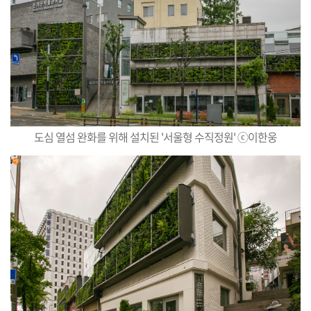
도심 열섬 완화를 위해 설치된 '서울형 수직정원' ⓒ이한웅