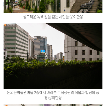
싱그러운 녹색 길을 걷는 시민들 ⓒ이한웅
돈의문박물관마을 2층에서 바라본 수직정원의 식물과 빌딩의 풍
경 ⓒ이한웅