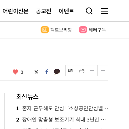
어린이신문
공모전
이벤트
검
메
색
뉴
창
전
열
체
팩트브리핑
레터구독
기
보
기
카
좋
트
페
0
페
인
글
글
카
위
이
아
이
쇄
자
자
오
터
스
요
지
하
크
크
톡
북
U
기
기
기
R
새
크
작
L
창
게
게
최신 뉴스
복
열
변
변
사
림
경
경
하
하
1
혼자 근무해도 안심! '소상공인안심벨' 신청하세요
기
기
2
장애인 맞춤형 보조기기 최대 3년간 무상 대여…삶의 질 높인다