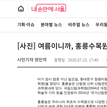
본
페
문
이
뉴
바
지
스
로
상
룸
가
단
뉴
기
으
스
로
기획·이슈
분야별 뉴스
비주얼 뉴스
우리동
주
이
요
동
서
비
스
[사진] 여름이니까, 홍릉수목
바
로
가
기
시민기자 양인억
발행일
2020.07.23. 17:40
비가 잠시 멈춘 지난 일요일, 동대문구 청량리
학원)을 찾았다. 홍릉숲은 산림청 산하 산림
과학원내에 있다.
국립산림과학원(2004년 개칭
학술적 가치 등을 인정받아 2014년 ‘국가산림
홍릉숲은 우리나라 최초의 수목원으로 다양한 
산림과 숲에 관한 안내문 덕분에 훌륭한 자연학