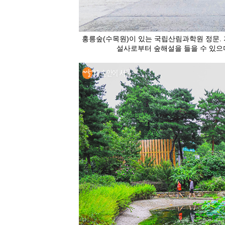
홍릉숲(수목원)이 있는 국립산림과학원 정문. 
설사로부터 숲해설을 들을 수 있으