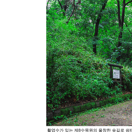
활엽수가 있는 제8수목원의 울창한 숲길로 쉼터