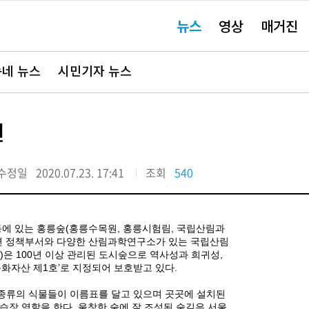
주
뉴스
영상
매거진
요
서
비
스
바
네 뉴스
시민기자 뉴스
로
가
기"
원
수정일
2020.07.23. 17:41
조회
540
동에 있는 홍릉숲(홍릉수목원, 홍릉시험림, 국립산림과
관련 정책부서와 다양한 산림과학연구소가 있는 국립산림
)은 100년 이상 관리된 도시숲으로 역사성과 희귀성,
문화자산 제1호’로 지정되어 보호받고 있다.
종류의 식물들이 이름표를 달고 있으며 곳곳에 설치된
습장 역할을 한다. 울창한 숲에 잘 조성된 숲길은 서울