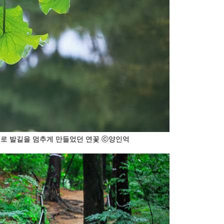
으로 발길을 멈추게 만들었던 연꽃 ⓒ양인억