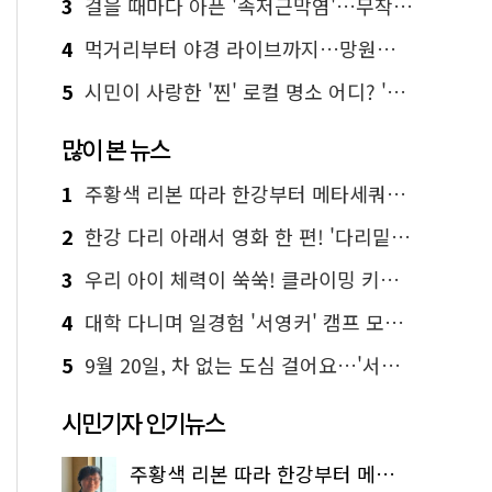
3
걸을 때마다 아픈 '족저근막염'…무작정 참지 말고 '이것' 해보세요!
4
먹거리부터 야경 라이브까지…망원한강공원 알짜 코스
5
시민이 사랑한 '찐' 로컬 명소 어디? '서울에디션25' 추천 코스
많이 본 뉴스
1
주황색 리본 따라 한강부터 메타세쿼이아 숲길까지…서울둘레길 15코스
2
한강 다리 아래서 영화 한 편! '다리밑 영화관' 무료 상영
3
우리 아이 체력이 쑥쑥! 클라이밍 키즈카페·어린이 체력장
4
대학 다니며 일경험 '서영커' 캠프 모집…전액 무료
5
9월 20일, 차 없는 도심 걸어요…'서울 걷자 페스티벌' 선착순 5천명
시민기자 인기뉴스
주황색 리본 따라 한강부터 메타세쿼이아 숲길까지…서울둘레길 15코스