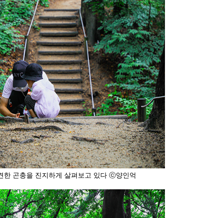
견한 곤충을 진지하게 살펴보고 있다 ⓒ양인억