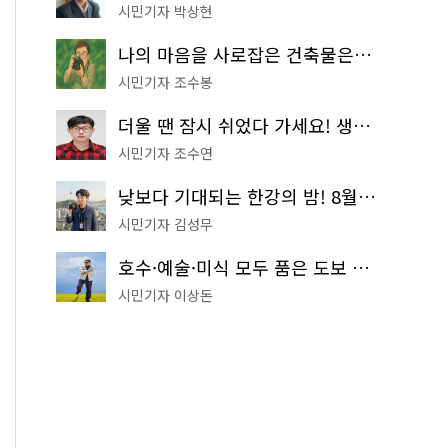
시민기자 박상현
나의 마음을 사로잡은 건축물은? '서울시 건축상' 수상작 공개!
시민기자 조수봉
더울 땐 잠시 쉬었다 가세요! 생수 냉장고부터 해피소·무더위쉼터까지
시민기자 조수연
낮보다 기대되는 한강의 밤! 8월 한정 무료 '한강 밤핑' 예약은?
시민기자 김성무
호수·예술·미식 모두 품은 도보 코스! 서울식물원~LG아트센터~마곡테라스거리
시민기자 이상돈