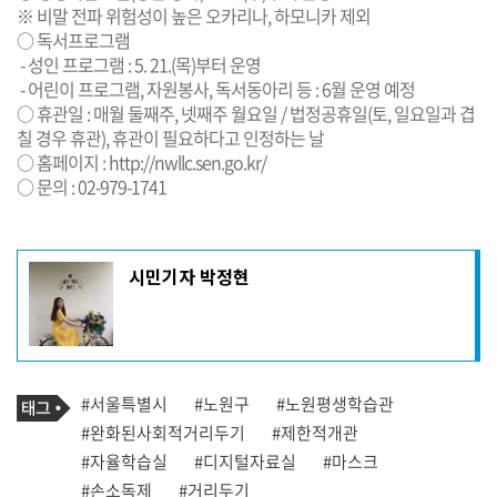
※ 비말 전파 위험성이 높은 오카리나, 하모니카 제외
○ 독서프로그램
- 성인 프로그램 : 5. 21.(목)부터 운영
- 어린이 프로그램, 자원봉사, 독서동아리 등 : 6월 운영 예정
○ 휴관일 : 매월 둘째주, 넷째주 월요일 / 법정공휴일(토, 일요일과 겹
칠 경우 휴관), 휴관이 필요하다고 인정하는 날
○ 홈페이지 :
http://nwllc.sen.go.kr/
○ 문의 : 02-979-1741
기
시민기자 박정현
사
작
성
자
프
로
기
필
태
#서울특별시
#노원구
#노원평생학습관
사
그
관
#완화된사회적거리두기
#제한적개관
련
#자율학습실
#디지털자료실
#마스크
태
그
#손소독제
#거리두기