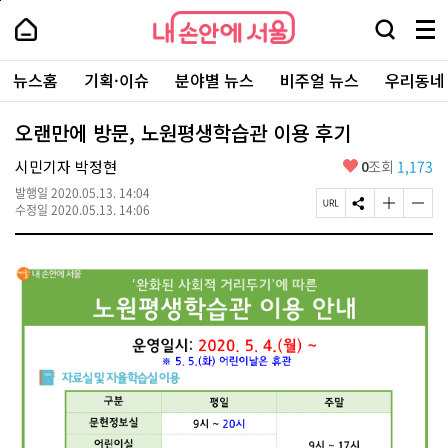
본
페
내
문
이
내
손
검
메
바
지
손
안
색
뉴
로
상
안
주
에
창
전
가
단
에
뉴스홈
기획·이슈
분야별 뉴스
비주얼 뉴스
우리동네
요
서
열
체
기
으
서
서
울
기
보
로
울
비
기
이
-
오랜만에 방문, 노원평생학습관 이용 후기
스
동
서
바
울
좋
시민기자 박정현
0
조회
1,173
로
시
아
가
대
발행일
2020.05.13. 14:04
요
기
페
S
글
글
표
수정일
2020.05.13. 14:06
이
N
자
자
소
지
S
크
크
통
U
공
기
기
포
R
유
크
작
털
L
하
게
게
복
기
변
변
사
경
경
하
하
기
기