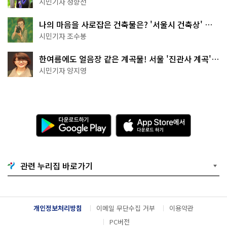
나볼까
시민기자 정향선
나의 마음을 사로잡은 건축물은? '서울시 건축상' 수
상작 공개!
시민기자 조수봉
한여름에도 얼음장 같은 계곡물! 서울 '진관사 계곡'이
천국이네~
시민기자 양지영
다
A
운
p
로
p
드
S
하
t
기
o
관련 누리집 바로가기
G
r
o
e
o
에
g
서
l
다
개인정보처리방침
이메일 무단수집 거부
이용약관
e
운
P
로
PC버전