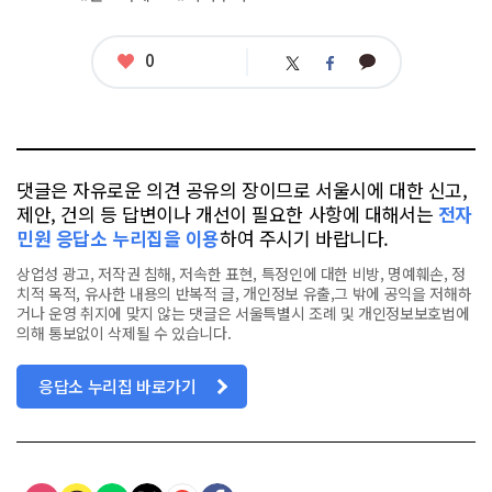
좋
0
카
트
페
아
카
위
이
요
오
터
스
톡
북
댓글은 자유로운 의견 공유의 장이므로 서울시에 대한 신고,
제안, 건의 등 답변이나 개선이 필요한 사항에 대해서는
전자
민원 응답소 누리집을 이용
하여 주시기 바랍니다.
상업성 광고, 저작권 침해, 저속한 표현, 특정인에 대한 비방, 명예훼손, 정
치적 목적, 유사한 내용의 반복적 글, 개인정보 유출,그 밖에 공익을 저해하
거나 운영 취지에 맞지 않는 댓글은 서울특별시 조례 및 개인정보보호법에
의해 통보없이 삭제될 수 있습니다.
응답소 누리집 바로가기