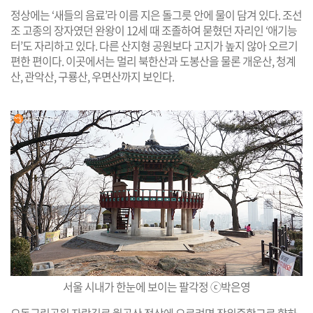
정상에는 ‘새들의 음료’라 이름 지은 돌그릇 안에 물이 담겨 있다. 조선
조 고종의 장자였던 완왕이 12세 때 조졸하여 묻혔던 자리인 ‘애기능
터’도 자리하고 있다. 다른 산지형 공원보다 고지가 높지 않아 오르기
편한 편이다. 이곳에서는 멀리 북한산과 도봉산을 물론 개운산, 청계
산, 관악산, 구룡산, 우면산까지 보인다.
서울 시내가 한눈에 보이는 팔각정 ⓒ박은영
오동근린공원 자락길로 월곡산 정상에 오르려면 장위중학교로 향하