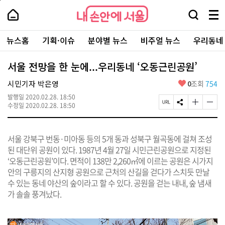
본
페
내
문
이
내
손
검
메
바
지
손
안
색
뉴
로
상
안
주
에
창
전
가
단
에
뉴스홈
기획·이슈
분야별 뉴스
비주얼 뉴스
우리동네
요
서
열
체
기
으
서
서
울
기
보
로
울
비
기
이
-
서울 전망을 한 눈에...우리동네 ‘오동근린공원’
스
동
서
바
울
좋
시민기자 박은영
0
조회
754
로
시
아
가
대
발행일
2020.02.28. 18:50
요
기
페
S
글
글
표
수정일
2020.02.28. 18:50
이
N
자
자
소
지
S
크
크
통
U
공
기
기
포
서울 강북구 번동·미아동 등의 5개 동과 성북구 월곡동에 걸쳐 조성
R
유
크
작
털
L
하
게
게
된 대단위 공원이 있다. 1987년 4월 27일 시민근린공원으로 지정된
복
기
변
변
‘오동근린공원’이다. 면적이 138만 2,260㎡에 이르는 공원은 시가지
사
경
경
안의 구릉지의 산지형 공원으로 근처의 산길을 걷다가 스치듯 만날
하
하
기
기
수 있는 동네 야산의 숲이라고 할 수 있다. 공원을 걷는 내내, 숲 냄새
가 솔솔 풍겨났다.