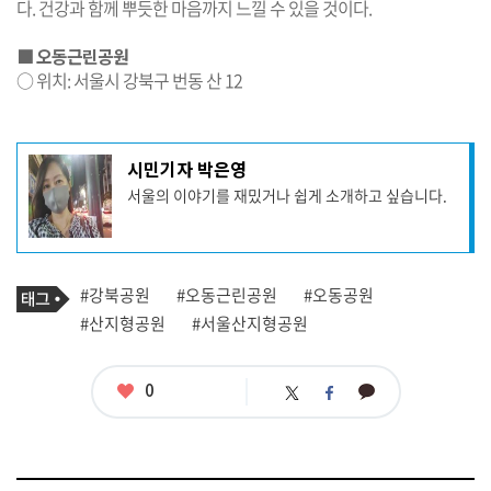
다. 건강과 함께 뿌듯한 마음까지 느낄 수 있을 것이다.
■ 오동근린공원
○ 위치: 서울시 강북구 번동 산 12
기
시민기자 박은영
사
서울의 이야기를 재밌거나 쉽게 소개하고 싶습니다.
작
성
자
프
로
기
필
태
#강북공원
#오동근린공원
#오동공원
사
그
관
#산지형공원
#서울산지형공원
련
태
그
좋
0
카
트
페
아
카
위
이
요
오
터
스
톡
북