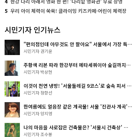
4
한강 다리 아래서 영화 한 편! '다리밑 영화관' 무료 상영
5
우리 아이 체력이 쑥쑥! 클라이밍 키즈카페·어린이 체력장
시민기자 인기뉴스
"편의점인데 아무것도 안 팔아요" 서울에서 가장 특별
한 편의점의 정체
시민기자 권기윤
주황색 리본 따라 한강부터 메타세쿼이아 숲길까지…
서울둘레길 15코스
시민기자 박상현
이것이 천연 냉방! '서울둘레길 9코스'로 숲속 피서 떠
나볼까
시민기자 정향선
한여름에도 얼음장 같은 계곡물! 서울 '진관사 계곡'이
천국이네~
시민기자 양지영
나의 마음을 사로잡은 건축물은? '서울시 건축상' 수
상작 공개!
시민기자 조수봉