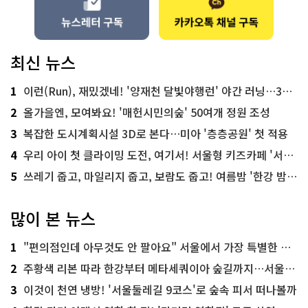
최신 뉴스
1
이런(Run), 재밌겠네! '양재천 달빛야행런' 야간 러닝…300명 모집
2
올가을엔, 모여봐요! '매헌시민의숲' 50여개 정원 조성
3
복잡한 도시계획시설 3D로 본다…미아 '층층공원' 첫 적용
4
우리 아이 첫 클라이밍 도전, 여기서! 서울형 키즈카페 '서울가족플라자점'
5
쓰레기 줍고, 마일리지 줍고, 보람도 줍고! 여름밤 '한강 밤마실 줍깅'
많이 본 뉴스
1
"편의점인데 아무것도 안 팔아요" 서울에서 가장 특별한 편의점의 정체
2
주황색 리본 따라 한강부터 메타세쿼이아 숲길까지…서울둘레길 15코스
3
이것이 천연 냉방! '서울둘레길 9코스'로 숲속 피서 떠나볼까