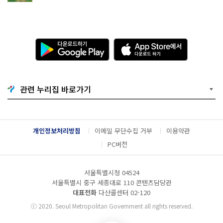
다
A
운
p
로
p
드
S
하
t
기
o
관련 누리집 바로가기
G
r
o
e
o
에
g
서
l
다
개인정보처리방침
이메일 무단수집 거부
이용약관
e
운
P
로
PC버전
l
드
a
하
y
기
서울특별시청 04524
서울특별시 중구 세종대로 110 콘텐츠담당관
대표전화
다산콜센터
02-120
ⓒ
2020. Seoul Metropolitan Government all rights reserved.