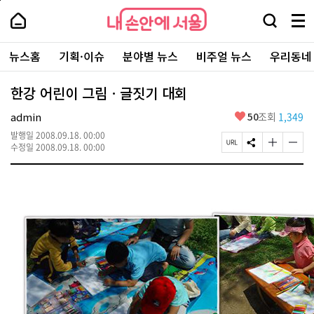
본
페
내
문
이
내
손
검
메
바
지
손
안
색
뉴
로
상
안
주
에
창
전
가
단
에
뉴스홈
기획·이슈
분야별 뉴스
비주얼 뉴스
우리동네
요
서
열
체
기
으
서
서
울
기
보
로
울
비
기
이
-
한강 어린이 그림ㆍ글짓기 대회
스
동
서
바
울
좋
admin
50
조회
1,349
로
시
아
가
대
발행일
2008.09.18. 00:00
요
기
페
S
글
글
표
수정일
2008.09.18. 00:00
이
N
자
자
소
지
S
크
크
통
U
공
기
기
포
R
유
크
작
털
L
하
게
게
복
기
변
변
사
경
경
하
하
기
기