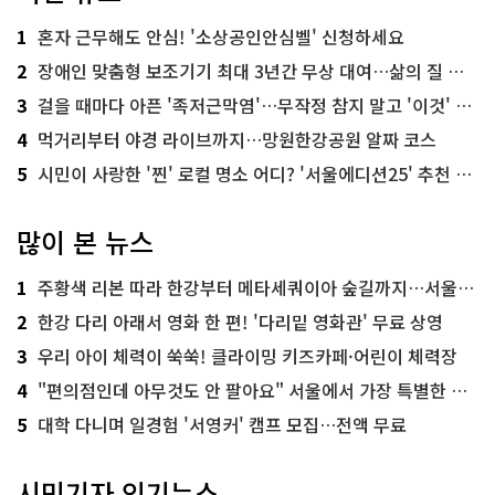
1
혼자 근무해도 안심! '소상공인안심벨' 신청하세요
2
장애인 맞춤형 보조기기 최대 3년간 무상 대여…삶의 질 높인다
3
걸을 때마다 아픈 '족저근막염'…무작정 참지 말고 '이것' 해보세요!
4
먹거리부터 야경 라이브까지…망원한강공원 알짜 코스
5
시민이 사랑한 '찐' 로컬 명소 어디? '서울에디션25' 추천 코스
많이 본 뉴스
1
주황색 리본 따라 한강부터 메타세쿼이아 숲길까지…서울둘레길 15코스
2
한강 다리 아래서 영화 한 편! '다리밑 영화관' 무료 상영
3
우리 아이 체력이 쑥쑥! 클라이밍 키즈카페·어린이 체력장
4
"편의점인데 아무것도 안 팔아요" 서울에서 가장 특별한 편의점의 정체
5
대학 다니며 일경험 '서영커' 캠프 모집…전액 무료
시민기자 인기뉴스