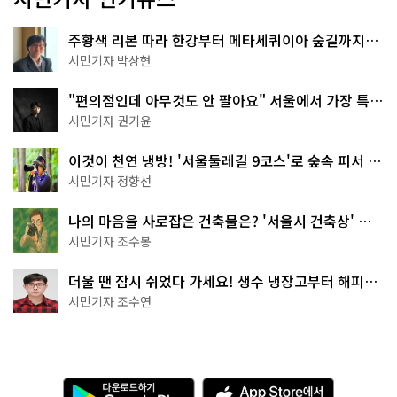
주황색 리본 따라 한강부터 메타세쿼이아 숲길까지…
서울둘레길 15코스
시민기자 박상현
"편의점인데 아무것도 안 팔아요" 서울에서 가장 특별
한 편의점의 정체
시민기자 권기윤
이것이 천연 냉방! '서울둘레길 9코스'로 숲속 피서 떠
나볼까
시민기자 정향선
나의 마음을 사로잡은 건축물은? '서울시 건축상' 수
상작 공개!
시민기자 조수봉
더울 땐 잠시 쉬었다 가세요! 생수 냉장고부터 해피소
·무더위쉼터까지
시민기자 조수연
다
A