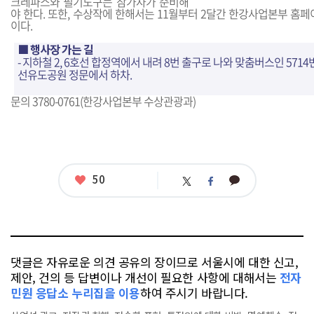
크레파스와 필기도구는 참가자가 준비해
야 한다. 또한, 수상작에 한해서는 11월부터 2달간 한강사업본부 홈
이다.
■ 행사장 가는 길
- 지하철 2, 6호선 합정역에서 내려 8번 출구로 나와 맞춤버스인 571
선유도공원 정문에서 하차.
문의 3780-0761(한강사업본부 수상관광과)
좋
50
카
트
페
아
카
위
이
요
오
터
스
톡
북
댓글은 자유로운 의견 공유의 장이므로 서울시에 대한 신고,
제안, 건의 등 답변이나 개선이 필요한 사항에 대해서는
전자
민원 응답소 누리집을 이용
하여 주시기 바랍니다.