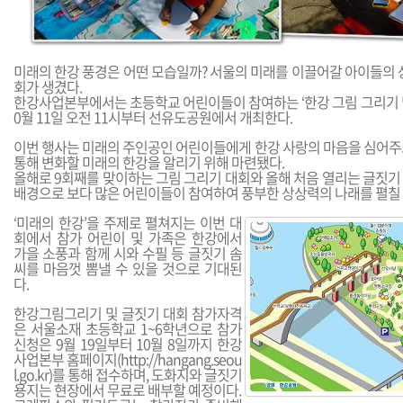
미래의 한강 풍경은 어떤 모습일까? 서울의 미래를 이끌어갈 아이들의 
회가 생겼다.
한강사업본부에서는 초등학교 어린이들이 참여하는 ‘한강 그림 그리기 및
0월 11일 오전 11시부터 선유도공원에서 개최한다.
이번 행사는 미래의 주인공인 어린이들에게 한강 사랑의 마음을 심어주
통해 변화할 미래의 한강을 알리기 위해 마련됐다.
올해로 9회째를 맞이하는 그림 그리기 대회와 올해 처음 열리는 글짓기
배경으로 보다 많은 어린이들이 참여하여 풍부한 상상력의 나래를 펼칠 
‘미래의 한강’을 주제로 펼쳐지는 이번 대
회에서 참가 어린이 및 가족은 한강에서
가을 소풍과 함께 시와 수필 등 글짓기 솜
씨를 마음껏 뽐낼 수 있을 것으로 기대된
다.
한강그림그리기 및 글짓기 대회 참가자격
은 서울소재 초등학교 1~6학년으로 참가
신청은 9월 19일부터 10월 8일까지 한강
사업본부 홈페이지(
http://hangang.seou
l.go.kr
)를 통해 접수하며, 도화지와 글짓기
용지는 현장에서 무료로 배부할 예정이다.