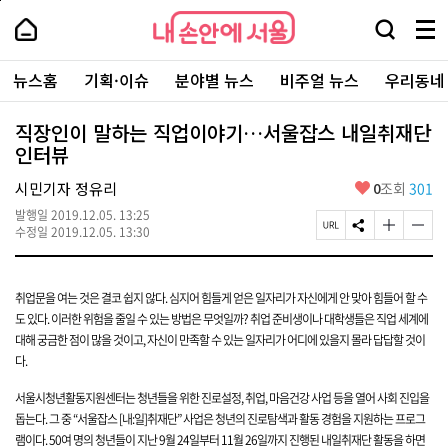
본
페
내
문
이
내
손
검
메
바
지
손
안
색
뉴
로
상
안
주
에
창
전
가
단
에
뉴스홈
기획·이슈
분야별 뉴스
비주얼 뉴스
우리동네
요
서
열
체
기
으
서
서
울
기
보
로
울
비
기
이
-
직장인이 말하는 직업이야기…서울잡스 내일취재단
스
동
서
인터뷰
바
울
로
시
가
좋
시민기자 정유리
0
조회
301
대
기
아
표
발행일
2019.12.05. 13:25
요
소
페
S
글
글
수정일
2019.12.05. 13:30
통
이
N
자
자
포
지
S
크
크
털
U
공
기
기
R
유
크
작
취업문을 여는 것은 결코 쉽지 않다. 심지어 힘들게 얻은 일자리가 자신에게 안
맞아 힘들어 할 수
L
하
게
게
도 있다. 이러한 위험을 줄일
수 있는 방법은 무엇일까? 취업 준비생이나 대학생들은 직업 세계에
복
기
변
변
대해 궁금한 점이
많을 것이고, 자신이 만족할 수 있는 일자리가 어디에 있을지 몰라 답답할 것이
사
경
경
다.
하
하
기
기
서울시청년활동지원센터는 청년들을 위한 진로설정, 취업, 마음건강 사업 등을 열어 사회 진입을
돕는다. 그 중
“서울잡스 [내:일]취재단” 사업은 청년의 진로탐색과 활동 경험을 지원하는 프로그
램이다. 50여
명의 청년들이 지난 9월 24일부터 11월 26일까지 진행된 내일취재단 활동을 하면