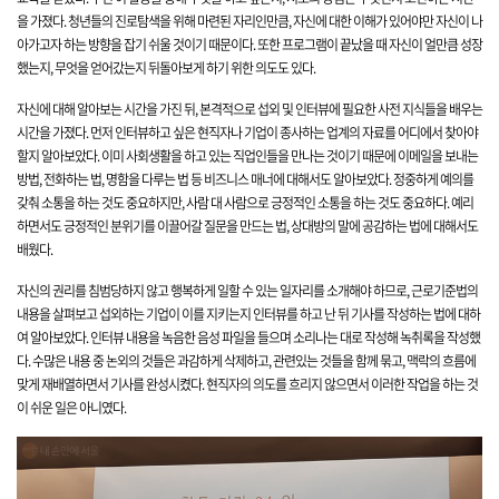
을 가졌다. 청년들의 진로탐색을 위해 마련된 자리인
만큼, 자신에 대한 이해가 있어야만 자신이 나
아가고자 하는 방향을 잡기 쉬울 것이기 때문이다. 또한
프로그램이 끝났을 때 자신이 얼만큼 성장
했는
지, 무엇을 얻어갔는지 뒤돌아보게 하기 위한 의도도 있다.
자신에 대해 알아보는 시간을 가진 뒤, 본격적으로 섭외 및 인터뷰에 필요한 사전 지식들을 배우는
시간을 가졌다. 먼저 인터뷰하고 싶은 현직자나 기업이 종사하는 업계의 자료를 어디에서 찾아야
할지 알아보았다. 이미 사회생활을 하고 있는 직업인들을 만나는 것이기 때문에 이메일을 보내는
방법, 전화하는 법, 명함을 다루는 법 등 비즈니스 매너에 대해서도 알아보았다.
정중하게 예의를
갖춰 소통을 하는 것도 중요하지만, 사람
대 사람으로 긍정적인 소통을 하는 것도 중요하다.
예리
하면서도 긍정적인 분위기를 이끌어갈 질문을 만드는 법, 상대방의 말에 공감하는 법에 대해서도
배웠다.
자신의 권리를 침범당하지 않고 행복하게 일할 수 있는 일자리를 소개해야 하므로, 근로기준법의
내용을 살펴보고 섭외하는 기업이 이를 지키는지
인터뷰를 하고 난 뒤 기사를 작성하는 법에 대하
여 알아보았다. 인터뷰 내용을 녹음한 음성 파일을 들으며 소리나는 대로 작성해 녹취록을 작성했
다. 수많은 내용 중 논외의 것들은 과감하게 삭제하고, 관련있는 것들을 함께 묶고, 맥락의 흐름에
맞게 재배열
하면서 기사를 완성시켰다. 현직자의 의도를 흐리지 않으면서 이러한 작업을 하는 것
이 쉬운 일은 아니였다.