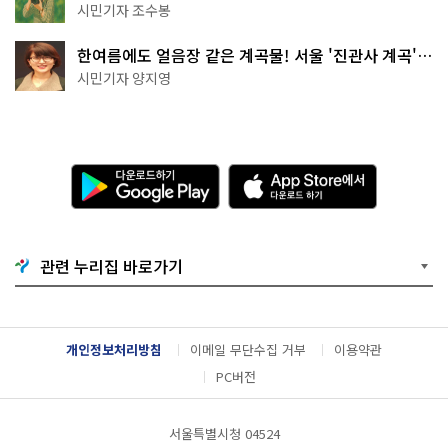
상작 공개!
시민기자 조수봉
한여름에도 얼음장 같은 계곡물! 서울 '진관사 계곡'이
천국이네~
시민기자 양지영
다
A
운
p
로
p
드
S
하
t
기
o
관련 누리집 바로가기
G
r
o
e
o
에
g
서
l
다
개인정보처리방침
이메일 무단수집 거부
이용약관
e
운
P
로
PC버전
l
드
a
하
y
기
서울특별시청 04524