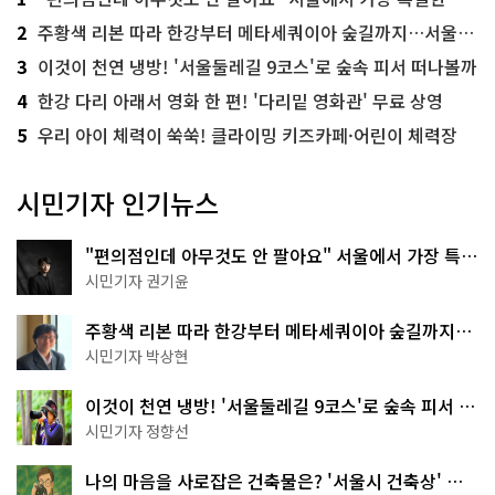
2
주황색 리본 따라 한강부터 메타세쿼이아 숲길까지…서울둘레길 15코스
3
이것이 천연 냉방! '서울둘레길 9코스'로 숲속 피서 떠나볼까
4
한강 다리 아래서 영화 한 편! '다리밑 영화관' 무료 상영
5
우리 아이 체력이 쑥쑥! 클라이밍 키즈카페·어린이 체력장
시민기자 인기뉴스
"편의점인데 아무것도 안 팔아요" 서울에서 가장 특별
한 편의점의 정체
시민기자 권기윤
주황색 리본 따라 한강부터 메타세쿼이아 숲길까지…
서울둘레길 15코스
시민기자 박상현
이것이 천연 냉방! '서울둘레길 9코스'로 숲속 피서 떠
나볼까
시민기자 정향선
나의 마음을 사로잡은 건축물은? '서울시 건축상' 수