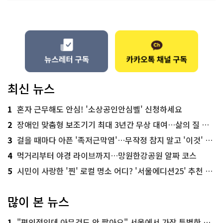
최신 뉴스
1
혼자 근무해도 안심! '소상공인안심벨' 신청하세요
2
장애인 맞춤형 보조기기 최대 3년간 무상 대여…삶의 질 높인다
3
걸을 때마다 아픈 '족저근막염'…무작정 참지 말고 '이것' 해보세요!
4
먹거리부터 야경 라이브까지…망원한강공원 알짜 코스
5
시민이 사랑한 '찐' 로컬 명소 어디? '서울에디션25' 추천 코스
많이 본 뉴스
1
"편의점인데 아무것도 안 팔아요" 서울에서 가장 특별한 편의점의 정체