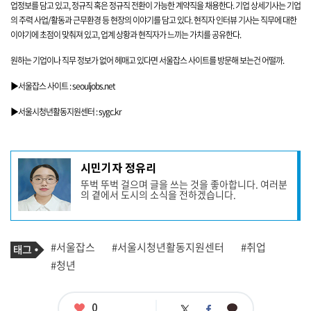
업정보를 담고 있고, 정규직 혹은 정규직 전환이 가능한 계약직을 채용한다. 기업
상세기사는 기업
의 주력 사업/활동과 근무환경 등 현장의 이야기를 담고 있다. 현직자 인터뷰 기사는 직무에 대한
이야기에 초점이 맞춰져 있고, 업계 상황과 현직자가 느끼는 가치를 공유한다.
원하는 기업이나 직무 정보가 없어 헤매고 있다면 서울잡스 사이트를 방문해 보는건 어떨까.
▶
서울잡스 사이트
:
seouljobs.net
▶
서울시청년활동지원센터
:
sygc.kr
기
시민기자 정유리
사
뚜벅 뚜벅 걸으며 글을 쓰는 것을 좋아합니다. 여러분
작
의 곁에서 도시의 소식을 전하겠습니다.
성
자
프
로
기
필
태
#서울잡스
#서울시청년활동지원센터
#취업
사
그
관
#청년
련
태
그
좋
0
카
트
페